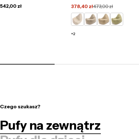
Cena
542,00 zł
378,40 zł
473,00 zł
Cena
Cena
regularna
promocyjna
regularna
Piaskowy
Kawowy
Ciemno
Pistacjowy
8315
8008
beżowy
6003
0047
+2
Czego szukasz?
Pufy na zewnątrz