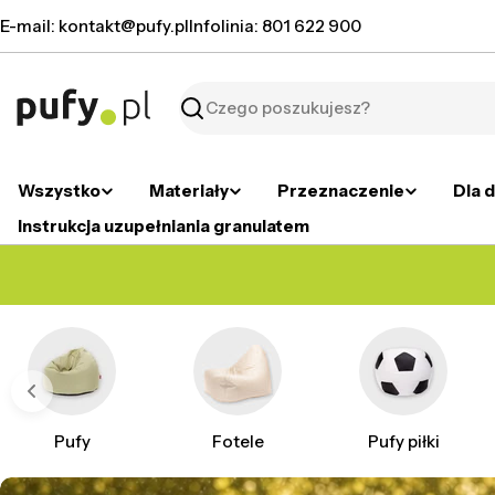
Przejdź
E-mail: kontakt@pufy.pl
Infolinia: 801 622 900
do
treści
Szukaj
Wszystko
Materiały
Przeznaczenie
Dla d
Instrukcja uzupełniania granulatem
Pufy
Fotele
Pufy piłki