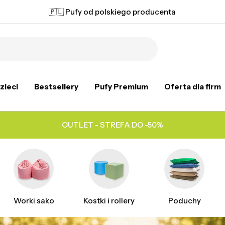
🇵🇱 Pufy od polskiego producenta
zieci
Bestsellery
Pufy Premium
Oferta dla firm
OUTLET - STREFA DO -50%
Worki sako
Kostki i rollery
Poduchy