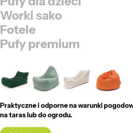
Pufy dla dzieci
Worki sako
Fotele
Pufy premium
Praktyczne i odporne na warunki pogodow
na taras lub do ogrodu.