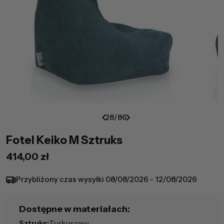
28
/
86
Fotel Keiko M Sztruks
Cena
414,00 zł
regularna
Przybliżony czas wysyłki
08/08/2026 - 12/08/2026
Dostępne w materiałach:
Sztruks:
Turkusowy