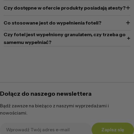
Czy dostępne w ofercie produkty posiadają atesty?
Co stosowane jest do wypełnienia foteli?
Czy fotel jest wypełniony granulatem, czy trzeba go
samemu wypełniać?
Dołącz do naszego newslettera
Bądź zawsze na bieżąco z naszymi wyprzedażami i
nowościami.
Adres
Zapisz się
e-