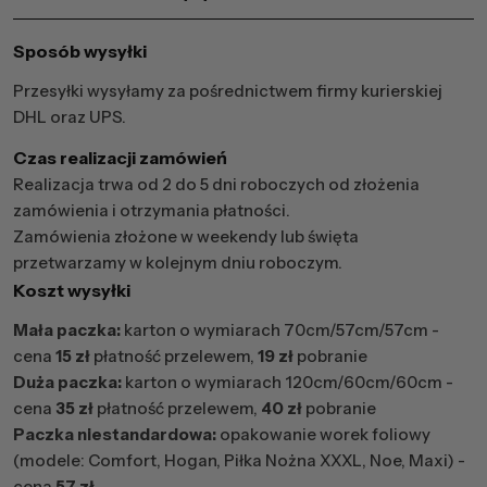
Sposób wysyłki
Przesyłki wysyłamy za pośrednictwem firmy kurierskiej
DHL oraz UPS.
Czas realizacji zamówień
Realizacja trwa od 2 do 5 dni roboczych od złożenia
zamówienia i otrzymania płatności.
Zamówienia złożone w weekendy lub święta
przetwarzamy w kolejnym dniu roboczym.
Koszt wysyłki
Mała paczka:
karton o wymiarach 70cm/57cm/57cm -
cena
15 zł
płatność przelewem,
19 zł
pobranie
Duża paczka:
karton o wymiarach 120cm/60cm/60cm -
cena
35 zł
płatność przelewem,
40 zł
pobranie
Paczka niestandardowa:
opakowanie worek foliowy
(modele: Comfort, Hogan, Piłka Nożna XXXL, Noe, Maxi) -
cena
57 zł