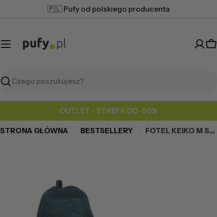
Przejdź
🇵🇱 Pufy od polskiego producenta
do
treści
K
Szukaj
OUTLET - STREFA DO -50%
STRONA GŁÓWNA
BESTSELLERY
FOTEL KEIKO M SZTRUKS
Przejdź
do
informacji
o
produkcie