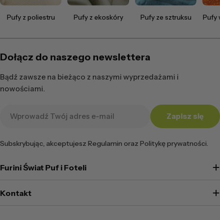
Pufy z poliestru
Pufy z ekoskóry
Pufy ze sztruksu
Pufy
Dołącz do naszego newslettera
Bądź zawsze na bieżąco z naszymi wyprzedażami i
nowościami.
Adres
Zapisz się
e-
mail
Subskrybując, akceptujesz Regulamin oraz Politykę prywatności.
Furini Świat Puf i Foteli
Kontakt