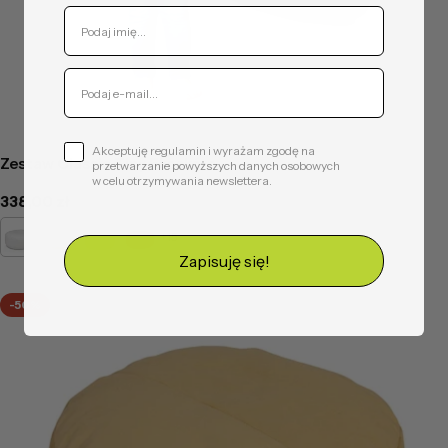
Akceptuję regulamin i wyrażam zgodę na
Zestaw Classic Tiny Ekoskóra
przetwarzanie powyższych danych osobowych
w celu otrzymywania newslettera.
Cena
338,00 zł
regularna
Biały
Beżowy
Żółty
Pomarańczowy
+15
Zapisuję się!
-50%