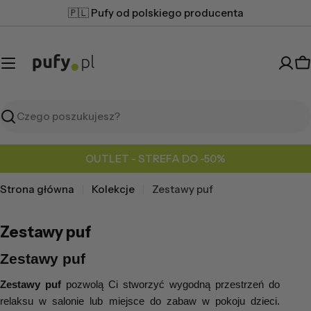
Przejdź
🇵🇱 Pufy od polskiego producenta
do
treści
K
Szukaj
OUTLET - STREFA DO -50%
Strona główna
Kolekcje
Zestawy puf
Zestawy puf
Zestawy puf
Zestawy puf
 pozwolą Ci stworzyć wygodną przestrzeń do 
relaksu w salonie lub miejsce do zabaw w pokoju dzieci. 