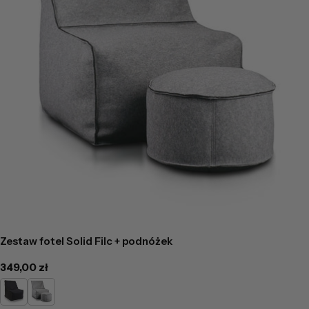
Zestaw fotel Solid Filc + podnóżek
Cena
349,00 zł
regularna
grafit
szary