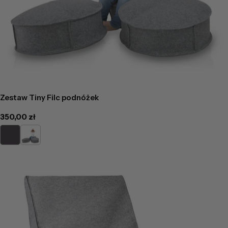
Zestaw Tiny Filc podnóżek
Cena
350,00 zł
regularna
grafit
szary