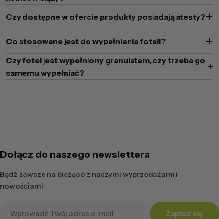
Czy dostępne w ofercie produkty posiadają atesty?
Co stosowane jest do wypełnienia foteli?
Czy fotel jest wypełniony granulatem, czy trzeba go
samemu wypełniać?
Dołącz do naszego newslettera
Bądź zawsze na bieżąco z naszymi wyprzedażami i
nowościami.
Adres
Zapisz się
e-