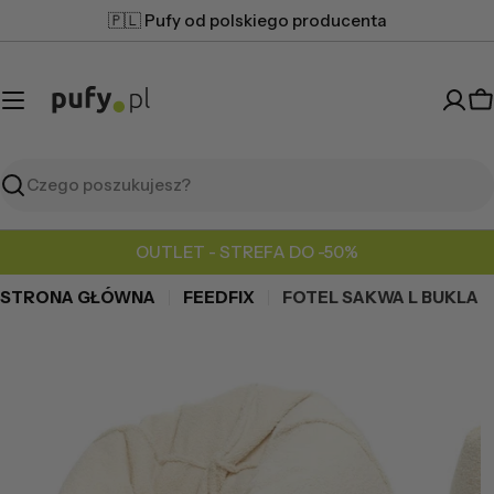
Przejdź
🇵🇱 Pufy od polskiego producenta
do
treści
K
Szukaj
OUTLET - STREFA DO -50%
STRONA GŁÓWNA
FEEDFIX
FOTEL SAKWA L BUKLA
Przejdź
do
informacji
o
produkcie