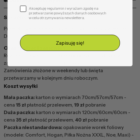
Dostawa i koszt wysyłki
Akceptuję regulamin i wyrażam zgodę na
przetwarzanie powyższych danych osobowych
Sposób wysyłki
w celu otrzymywania newslettera.
Przesyłki wysyłamy za pośrednictwem firmy kurierskiej
DHL oraz UPS.
Zapisuję się!
Czas realizacji zamówień
Realizacja trwa od 2 do 5 dni roboczych od złożenia
zamówienia i otrzymania płatności.
Zamówienia złożone w weekendy lub święta
przetwarzamy w kolejnym dniu roboczym.
Koszt wysyłki
Mała paczka:
karton o wymiarach 70cm/57cm/57cm -
cena
15 zł
płatność przelewem,
19 zł
pobranie
Duża paczka:
karton o wymiarach 120cm/60cm/60cm -
cena
35 zł
płatność przelewem,
40 zł
pobranie
Paczka niestandardowa:
opakowanie worek foliowy
(modele: Comfort, Hogan, Piłka Nożna XXXL, Noe, Maxi) -