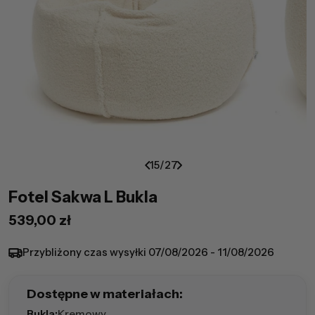
15
/
27
Fotel Sakwa L Bukla
Cena
539,00 zł
regularna
Przybliżony czas wysyłki
07/08/2026 - 11/08/2026
Dostępne w materiałach:
Bukla:
Kremowy