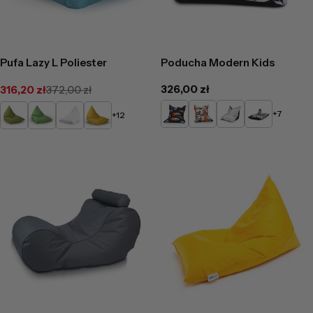
Pufa Lazy L Poliester
Poducha Modern Kids
Cena
326,00 zł
316,20 zł
372,00 zł
Cena
Cena
regularna
promocyjna
regularna
DG40/NC6
DG42/NC11
DG44/NC14
DG48/NC14
Limonkowy
Zielony
Biały
Żółty
+7
+12