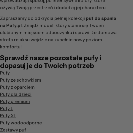
wprowadzają spokój, po intensywne kolory, które
ożywią Twoją przestrzeń i dodadzą jej charakteru.
Zapraszamy do odkrycia pełnej kolekcji
puf do spania
na Pufy.pl
. Znajdź model, który stanie się Twoim
ulubionym miejscem odpoczynku i sprawi, że domowa
strefa relaksu wejdzie na zupełnie nowy poziom
komfortu!
Sprawdź nasze pozostałe pufy i
dopasuj je do Twoich potrzeb
Pufy
Pufy ze schowkiem
Pufy z oparciem
Pufy dla dzieci
Pufy premium
Pufy L
Pufy XL
Pufy wodoodporne
Zestawy puf