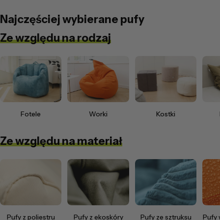
Najczęściej wybierane pufy
Ze względu na rodzaj
Fotele
Worki
Kostki
Ze względu na materiał
Pufy z poliestru
Pufy z ekoskóry
Pufy ze sztruksu
Pufy