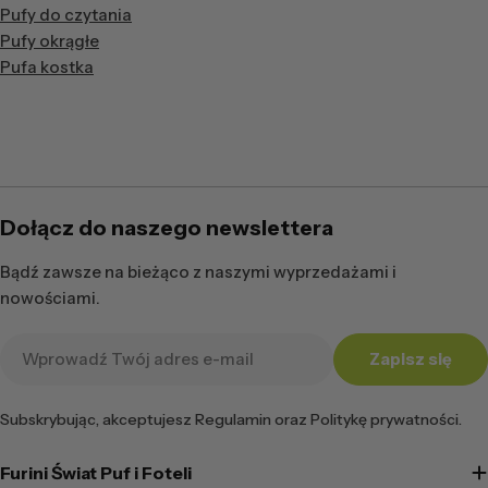
Pufy do czytania
Pufy okrągłe
Pufa kostka
Dołącz do naszego newslettera
Bądź zawsze na bieżąco z naszymi wyprzedażami i
nowościami.
Adres
Zapisz się
e-
mail
Subskrybując, akceptujesz Regulamin oraz Politykę prywatności.
Furini Świat Puf i Foteli