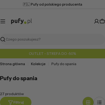
Przejdź
🇵🇱 Pufy od polskiego producenta
do
treści
K
Szukaj
OUTLET - STREFA DO -50%
Strona główna
Kolekcje
Pufy do spania
Pufy do spania
27 produktów
Filtruj