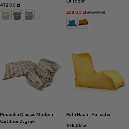
Outdoor
Cena
472,00 zł
regularna
238,00 zł
280,00 zł
Kremowy
Zielony
Jasno
Cena
Cena
promocyjna
regularna
Szary
Lazurowy
Ceglasty
Poducha Classic Modern
Pufa Naomi Poliester
Outdoor Zygzaki
Cena
376,00 zł