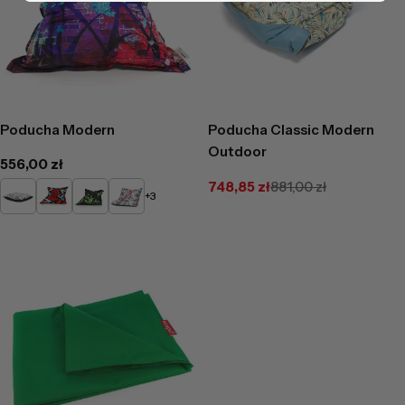
Poducha Modern
Poducha Classic Modern
Outdoor
Cena
556,00 zł
regularna
748,85 zł
881,00 zł
DG38/NC15
DG43/NC12
DG45/NC14
DG51/NC7
Cena
Cena
+3
promocyjna
regularna