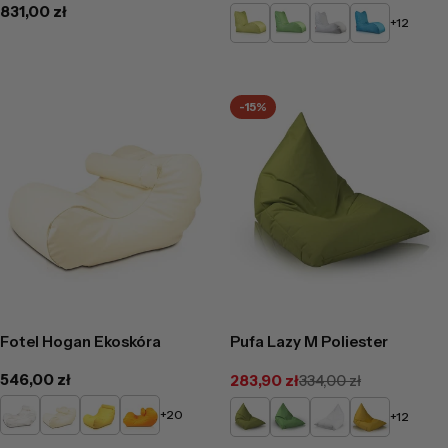
regularna
Cena
831,00 zł
Limonkowy
Zielony
Biały
Niebieski
+12
regularna
-15%
Fotel Hogan Ekoskóra
Pufa Lazy M Poliester
Cena
546,00 zł
283,90 zł
334,00 zł
Cena
Cena
regularna
promocyjna
regularna
Biały
Beżowy
Żółty
Pomarańczowy
Limonkowy
Zielony
Biały
Żółty
+20
+12