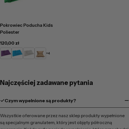
Pokrowiec Poducha Kids
Poliester
Cena
120,00 zł
regularna
Fioletowy
Niebieski
Popielaty
Cappucino
+4
Najczęściej zadawane pytania
Czym wypelnione są produkty?
Wszystkie oferowane przez nasz sklep produkty wypełnione
są specjalnym granulatem, który jest objęty półroczną