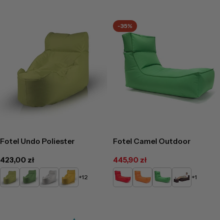
-35%
Fotel Undo Poliester
Fotel Camel Outdoor
Cena
423,00 zł
445,90 zł
Cena
regularna
promocyjna
Limonkowy
Zielony
Biały
Żółty
Czerwony
Pomarańczowy
Zielony
M10
+12
+1