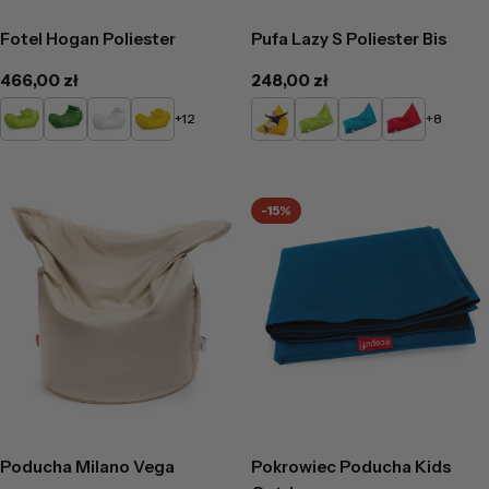
Fotel Hogan Poliester
Pufa Lazy S Poliester Bis
Cena
466,00 zł
Cena
248,00 zł
regularna
regularna
Limonkowy
Zielony
Biały
Żółty
Żółty
Limonkowy
Turkusowy
Czerwony
+12
+8
-15%
Poducha Milano Vega
Pokrowiec Poducha Kids