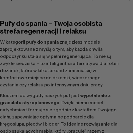
Pufy do spania – Twoja osobista
strefa regeneracji i relaksu
W kategorii
pufy do spania
znajdziesz modele
zaprojektowane z myślą o tym, aby każda chwila
odpoczynku stała się w pełni regenerująca. To nie są
zwykłe siedziska – to inteligentna alternatywa dla foteli
i leżanek, która w kilka sekund zamienia się w
komfortowe miejsce do drzemki, wieczornego
czytania czy relaksu po intensywnym dniu pracy.
Kluczem do wygody naszych puf jest
wypełnienie z
granulatu styropianowego
. Dzięki niemu mebel
natychmiast formuje się zgodnie z kształtem Twojego
ciała, zapewniając optymalne podparcie dla
kręgosłupa, pleców i bioder. To idealne rozwiązanie dla
osób szukających mebla, który „pracuje” razem z