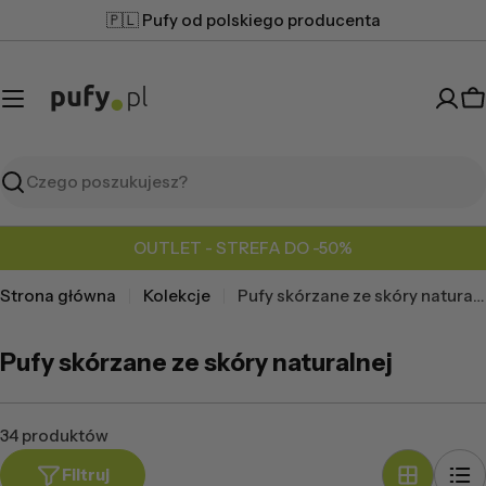
Przejdź
🇵🇱 Pufy od polskiego producenta
do
treści
K
Szukaj
OUTLET - STREFA DO -50%
Strona główna
Kolekcje
Pufy skórzane ze skóry naturalnej
Pufy skórzane ze skóry naturalnej
34 produktów
Filtruj