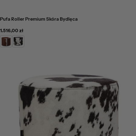
Pufa Roller Premium Skóra Bydlęca
Cena
1.516,00 zł
regularna
Jasno
Łaciaty
Brązowa