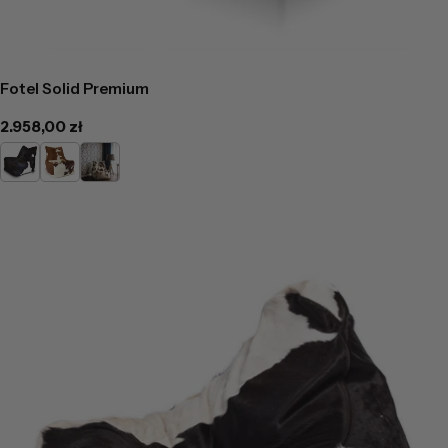
Fotel Solid Premium
Cena
2.958,00 zł
regularna
Łaciaty
Jasno
Ciemno
Brązowa
Brązowa