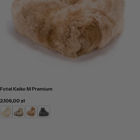
Fotel Keiko M Premium
Cena
2.106,00 zł
regularna
Kremowa
Miodowo
Cappucino
Szara
Beżowa