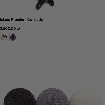
Island Premium Collection
Cena
2.500,00 zł
regularna
Beż
Brąz