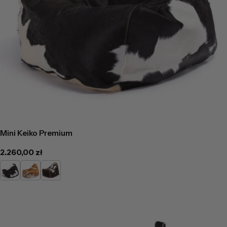
Mini Keiko Premium
Cena
2.260,00 zł
regularna
Łaciaty
Jasno
Ciemno
Brązowa
Brązowa