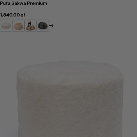
Pufa Sakwa Premium
Cena
1.840,00 zł
regularna
Kremowa
Cappucino
Miodowo
Szara
+4
Beżowa