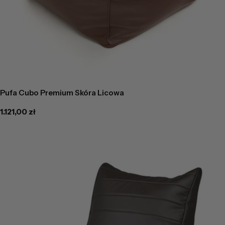
Pufa Cubo Premium Skóra Licowa
Cena
1.121,00 zł
regularna