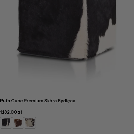
Pufa Cube Premium Skóra Bydlęca
Cena
1.132,00 zł
regularna
Łaciaty
Jasno
Ciemno
Brązowa
Brązowa