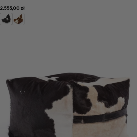
Cena
2.555,00 zł
regularna
Łaciaty
Jasno
Brązowa