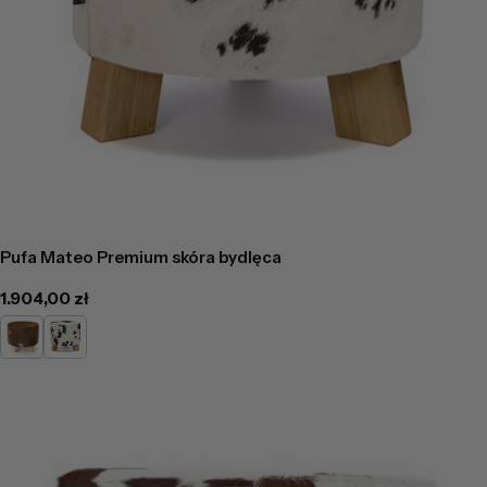
Pufa Mateo Premium skóra bydlęca
Cena
1.904,00 zł
regularna
Jasno
Łaciaty
Brązowa