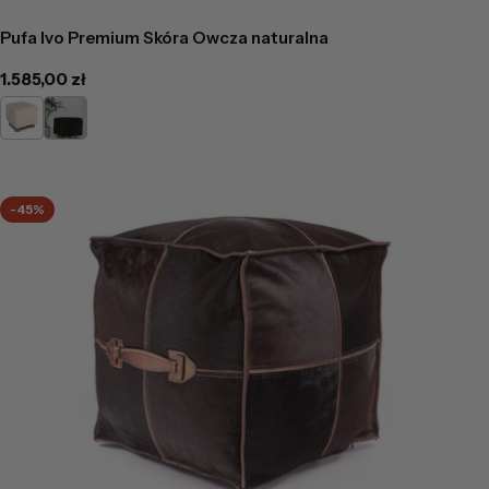
Pufa Ivo Premium Skóra Owcza naturalna
Cena
1.585,00 zł
regularna
Kremowa
Czarna
-45%