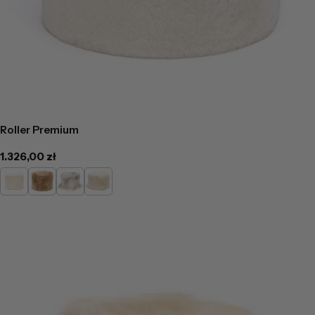
Roller Premium
Cena
1.326,00 zł
regularna
Kremowa
Cappucino
Kremowo
Kremowy-
popielaty
długi
włos