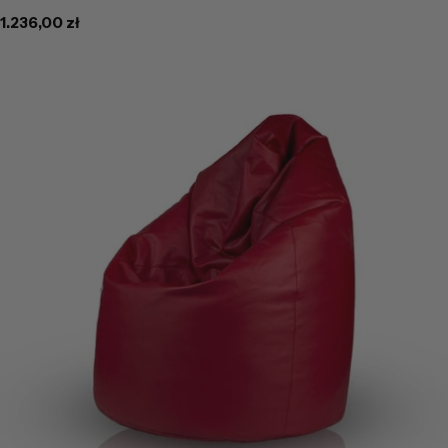
Cena
1.236,00 zł
regularna