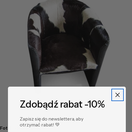
Zdobądź rabat -10%
Zapisz się do newslettera, aby
otrzymać rabat! ​💚
Fotel Hoker Premium