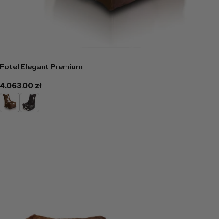
Fotel Elegant Premium
Cena
4.063,00 zł
regularna
Jasno
Łaciaty
Brązowa