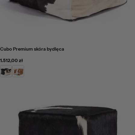
Cubo Premium skóra bydlęca
Cena
1.512,00 zł
regularna
Łaciaty
Jasno
Brązowa