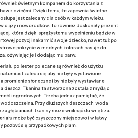
st również świetnym kompanem do korzystania z
abaw z dziećmi. Dzięki temu, że zapewnia świetne
osłupa jest zalecany dla osób w każdym wieku,
 w ciąży i noworodków. To również doskonały prezent
iącej, która dzięki sprężystemu wypełnieniu będzie w
rtowej pozycji nakarmić swoje dziecko, nawet tuż po
estrowe pokrycie w modnych kolorach pasuje do
a, ożywiając je i dodając mu barw.
eriału poliester polecane są również do użytku
natomiast zaleca się aby nie były wystawione
a promienie słoneczne i by nie były wystawiane
a deszcz. Tkanina ta stworzona została z myślą o
mebli ogrodowych. Trzeba jednak pamiętać, że
st wodoszczelna. Przy dłuższych deszczach, woda
 w zagłębianiach tkaniny może wniknąć do wnętrza.
eriału może być czyszczony miejscowo i w łatwy
 pozbyć się przypadkowych plam.