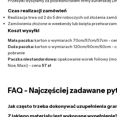
Przesyłki wysyłamy za pośrednictwem firmy kurierskiej D
Czas realizacji zamówień
Realizacja trwa od 2 do 5 dni roboczych od złożenia zamó
Zamówienia złożone w weekendy lub święta przetwarzam
Koszt wysyłki
Mała paczka:
karton o wymiarach 70cm/57cm/57cm - ce
Duża paczka:
karton o wymiarach 120cm/60cm/60cm - 
pobranie
Paczka niestandardowa:
opakowanie worek foliowy (mod
Noe, Maxi) - cena
57 zł
FAQ - Najczęściej zadawane py
Jak często trzeba dokonywać uzupełnienia gra
Z jakiego materiału jest wykonane wypełnienie