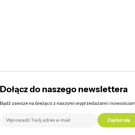
Dołącz do naszego newslettera
Bądź zawsze na bieżąco z naszymi wyprzedażami i nowościam
Adres
Zapisz się
e-
mail