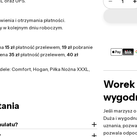
HL oraz UPS.
Zmniejsz 
wienia i otrzymania płatności.
y w kolejnym dniu roboczym.
na
15 zł
płatność przelewem,
19 zł
pobranie
Metody
cena
35 zł
płatność przelewem,
40 zł
płatności
ele: Comfort, Hogan, Piłka Nożna XXXL,
Worek 
wygodn
tania
Jeśli marzysz 
Duża i wygodn
nulatu?
uznania, pozwa
pozwala odpoc
?