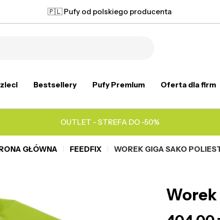
🇵🇱 Pufy od polskiego producenta
zieci
Bestsellery
Pufy Premium
Oferta dla firm
OUTLET - STREFA DO -50%
RONA GŁÓWNA
FEEDFIX
WOREK GIGA SAKO POLIES
Worek 