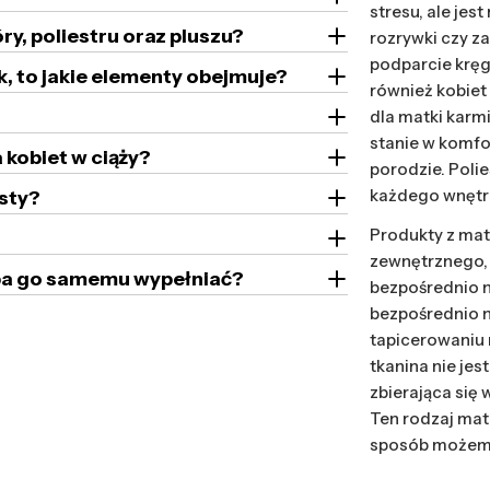
stresu, ale je
ry, poliestru oraz pluszu?
rozrywki czy z
podparcie kręg
k, to jakie elementy obejmuje?
również kobiet
dla matki karm
stanie w komfo
 kobiet w ciąży?
porodzie. Poli
każdego wnętrz
sty?
Produkty z mat
zewnętrznego, 
zeba go samemu wypełniać?
bezpośrednio n
bezpośrednio n
tapicerowaniu 
tkanina nie je
zbierająca się
Ten rodzaj mat
sposób możemy