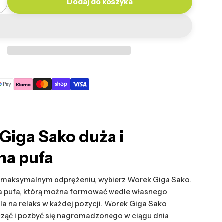
Dodaj do koszyka
ilość dla Worek Giga Sako Poliester
Zwiększ ilość dla Worek Giga Sako Poliester
Giga Sako duża i
a pufa
o maksymalnym odprężeniu, wybierz Worek Giga Sako.
a pufa, którą można formować wedle własnego
la na relaks w każdej pozycji. Worek Giga Sako
ząć i pozbyć się nagromadzonego w ciągu dnia