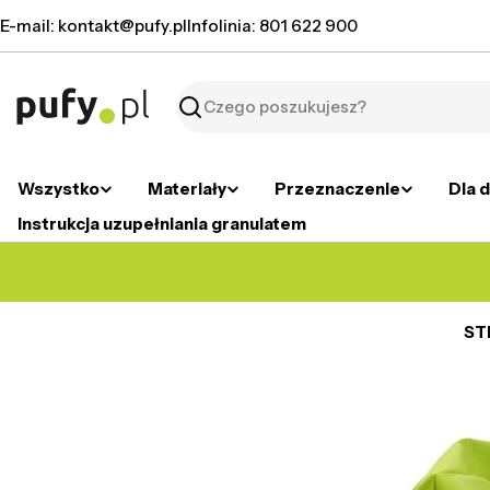
Przejdź
E-mail: kontakt@pufy.pl
Infolinia: 801 622 900
do
treści
Szukaj
Wszystko
Materiały
Przeznaczenie
Dla d
Instrukcja uzupełniania granulatem
ST
Przejdź
do
informacji
o