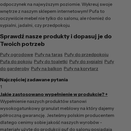
odpoczynek na najwyższym poziomie. Wykreuj swoje
wnętrze z naszym sklepem internetowym! Pufa to
oczywiście mebel nie tylko do salonu, ale również do
sypialni, jadalni, czy przedpokoju.
Sprawdź nasze produkty i dopasuj je do
Twoich potrzeb
Pufy ogrodowe
Pufy na taras
Pufy do przedpokoju
Pufa do pokoju
Pufy do toaletki
Pufy do sypialni
Pufy
do garderoby
Pufy na balkon
Pufy na korytarz
Najczęściej zadawane pytania
1
Jakie zastosowano wypełnienie w produkcie?
+
Wypełnienie naszych produktów stanowi
wysokogatunkowy granulat meblowy na który dajemy
półroczną gwarancję. Jesteśmy polskim producentem
dlatego cenimy sobie jakość naszych wyrobów -
materiały użyte do produkcji puf do salonu posiadają