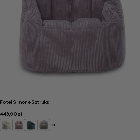
Fotel Simone Sztruks
Cena
443,00 zł
regularna
Kremowy
Pudrowy
Turkusowy
Popielaty
+11
róż