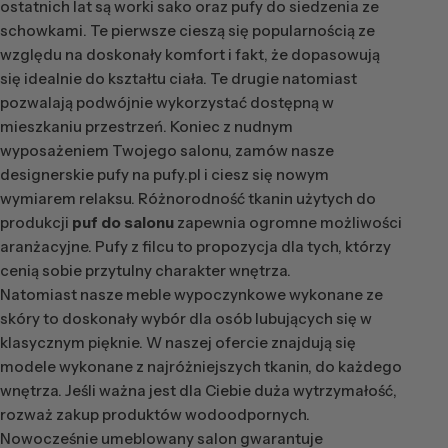
ostatnich lat są worki sako oraz pufy do siedzenia ze
schowkami. Te pierwsze cieszą się popularnością ze
względu na doskonały komfort i fakt, że dopasowują
się idealnie do kształtu ciała. Te drugie natomiast
pozwalają podwójnie wykorzystać dostępną w
mieszkaniu przestrzeń. Koniec z nudnym
wyposażeniem Twojego salonu, zamów nasze
designerskie pufy na pufy.pl i ciesz się nowym
wymiarem relaksu. Różnorodność tkanin użytych do
produkcji
puf do salonu
zapewnia ogromne możliwości
aranżacyjne. Pufy z filcu to propozycja dla tych, którzy
cenią sobie przytulny charakter wnętrza.
Natomiast nasze meble wypoczynkowe wykonane ze
skóry to doskonały wybór dla osób lubujących się w
klasycznym pięknie. W naszej ofercie znajdują się
modele wykonane z najróżniejszych tkanin, do każdego
wnętrza. Jeśli ważna jest dla Ciebie duża wytrzymałość,
rozważ zakup produktów wodoodpornych.
Nowocześnie umeblowany salon gwarantuje