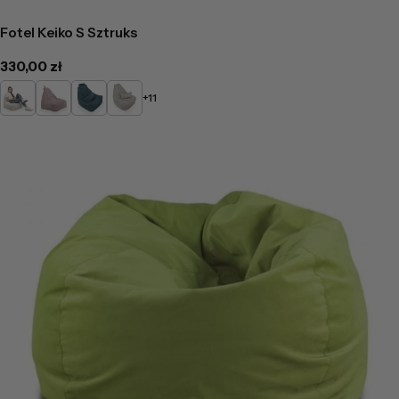
Fotel Keiko S Sztruks
Cena
330,00 zł
regularna
Kremowy
Pudrowy
Turkusowy
Popielaty
+11
róż