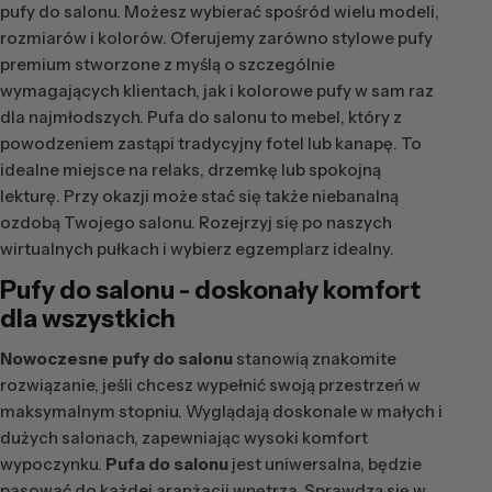
pufy do salonu. Możesz wybierać spośród wielu modeli,
rozmiarów i kolorów. Oferujemy zarówno stylowe pufy
premium stworzone z myślą o szczególnie
wymagających klientach, jak i kolorowe pufy w sam raz
dla najmłodszych. Pufa do salonu to mebel, który z
powodzeniem zastąpi tradycyjny fotel lub kanapę. To
idealne miejsce na relaks, drzemkę lub spokojną
lekturę. Przy okazji może stać się także niebanalną
ozdobą Twojego salonu. Rozejrzyj się po naszych
wirtualnych pułkach i wybierz egzemplarz idealny.
Pufy do salonu
- doskonały komfort
dla wszystkich
Nowoczesne pufy do salonu
stanowią znakomite
rozwiązanie, jeśli chcesz wypełnić swoją przestrzeń w
maksymalnym stopniu. Wyglądają doskonale w małych i
dużych salonach, zapewniając wysoki komfort
wypoczynku.
Pufa do salonu
jest uniwersalna, będzie
pasować do każdej aranżacji wnętrza. Sprawdzą się w