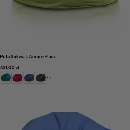
Pufa Sakwa L Amore Plusz
Cena
421,00 zł
regularna
Turkusowy
Czerwony
Niebieski
Czarny
+9