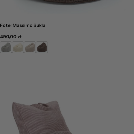
Fotel Massimo Bukla
Cena
490,00 zł
regularna
Jasno
Kremowy
Cappucino
Ciemno
Szary
Brązowy