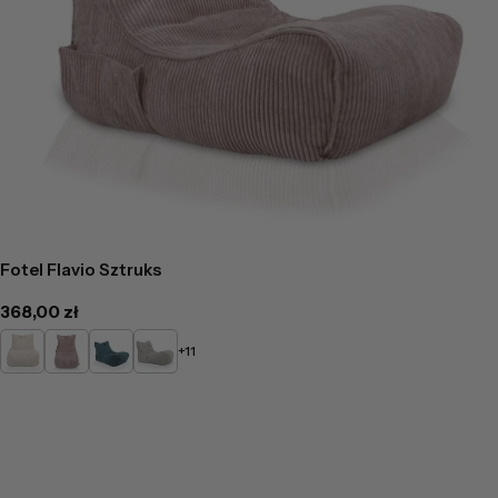
Fotel Flavio Sztruks
Cena
368,00 zł
regularna
Kremowy
Pudrowy
Turkusowy
Popielaty
+11
róż