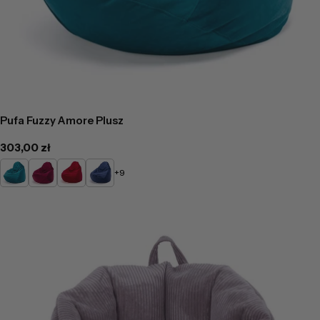
Pufa Fuzzy Amore Plusz
Cena
303,00 zł
regularna
Turkusowy
Bordowy
Czerwony
Niebieski
+9