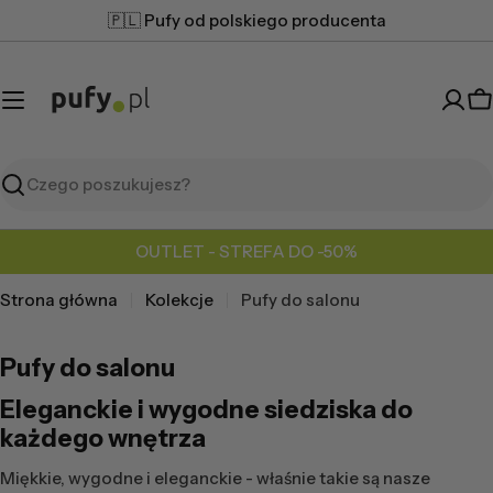
Przejdź
🇵🇱 Pufy od polskiego producenta
do
treści
K
Szukaj
OUTLET - STREFA DO -50%
Strona główna
Kolekcje
Pufy do salonu
Pufy do salonu
Eleganckie i wygodne siedziska do
każdego wnętrza
Miękkie, wygodne i eleganckie - właśnie takie są nasze