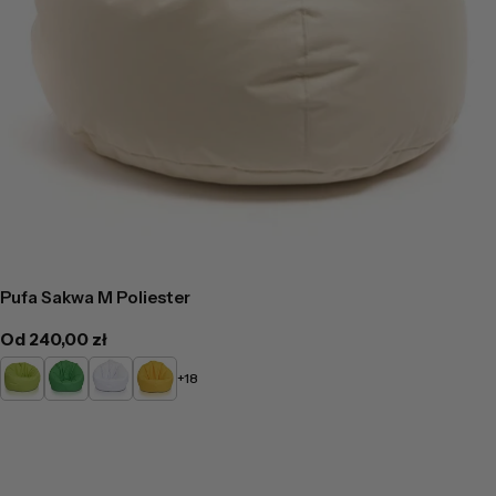
Pufa Sakwa M Poliester
Cena
Od 240,00 zł
regularna
Limonkowy
Zielony
Biały
Żółty
+18