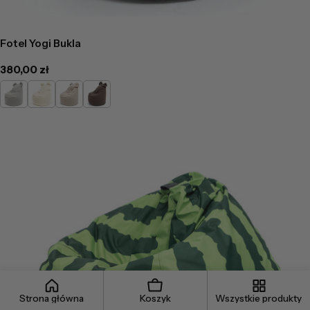
Fotel Yogi Bukla
Cena
380,00 zł
regularna
Jasno
Kremowy
Cappucino
Ciemno
Szary
Brązowy
Strona główna
Koszyk
Wszystkie produkty