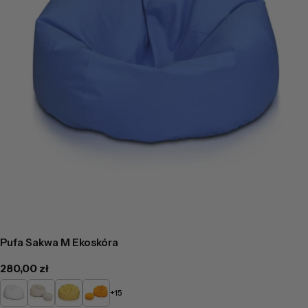
Pufa Sakwa M Ekoskóra
Cena
280,00 zł
regularna
Biały
Beżowy
Żółty
Pomarańczowy
+15