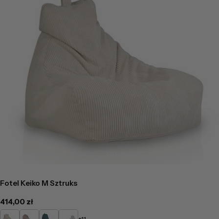
Fotel Keiko M Sztruks
Cena
414,00 zł
regularna
Kremowy
Pudrowy
Turkusowy
Popielaty
+11