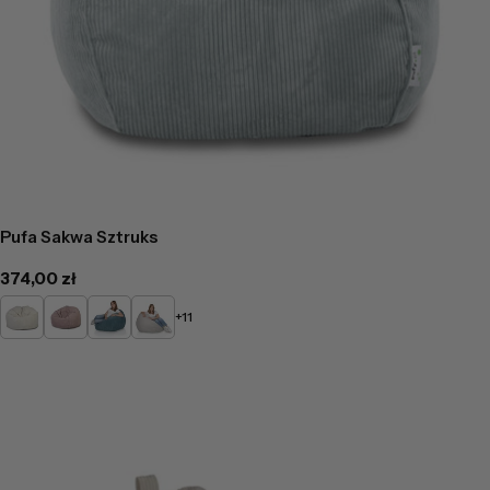
Pufa Sakwa Sztruks
Cena
374,00 zł
regularna
Kremowy
Pudrowy
Turkusowy
Popielaty
+11
róż