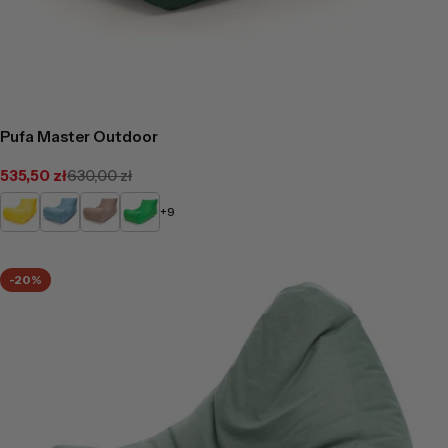
Pufa Master Outdoor
535,50 zł
630,00 zł
Cena
Cena
promocyjna
regularna
Żółty
Jasno
Cappucino
Zielony
+9
Niebieski
-20%