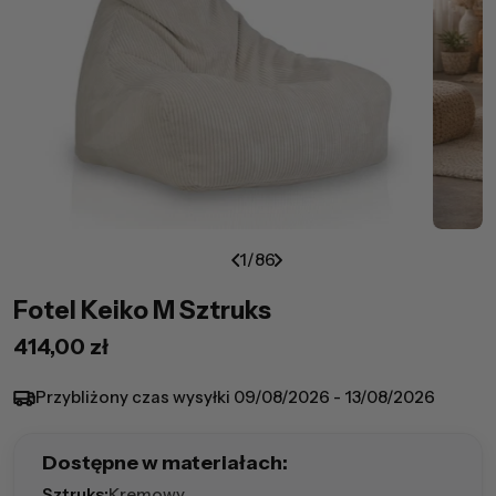
1
/
86
Fotel Keiko M Sztruks
Cena
414,00 zł
regularna
Przybliżony czas wysyłki
09/08/2026 - 13/08/2026
Dostępne w materiałach:
Sztruks:
Kremowy