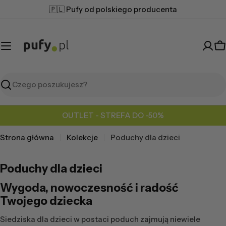
Przejdź
🇵🇱 Pufy od polskiego producenta
do
treści
K
Szukaj
OUTLET - STREFA DO -50%
Strona główna
Kolekcje
Poduchy dla dzieci
Poduchy dla dzieci
Wygoda, nowoczesność i radość
Twojego dziecka
Siedziska dla dzieci w postaci poduch zajmują niewiele