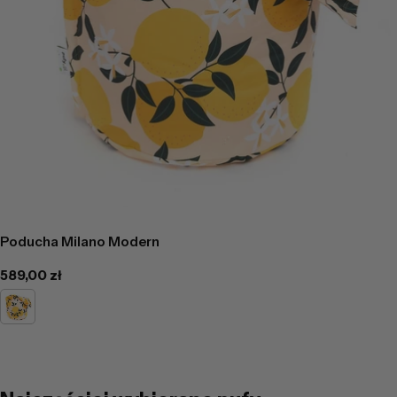
Poducha Milano Modern
Cena
589,00 zł
regularna
DG75