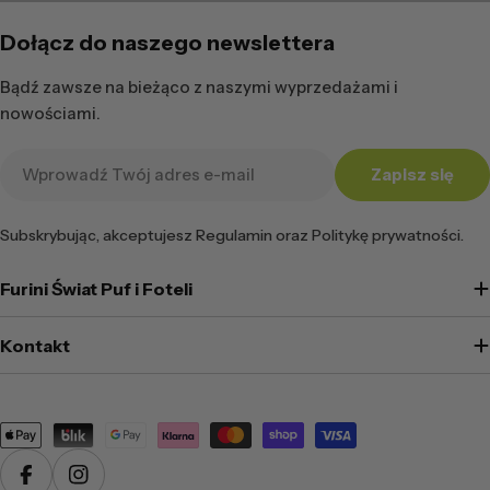
Dołącz do naszego newslettera
Bądź zawsze na bieżąco z naszymi wyprzedażami i
nowościami.
Adres
Zapisz się
e-
mail
Subskrybując, akceptujesz Regulamin oraz Politykę prywatności.
Furini Świat Puf i Foteli
Kontakt
Metody
płatności
Facebook
Instagram