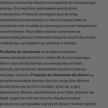
miejsca i stanowią idealne rozwiązanie do dziecięcego
pokoju. Szczególnie, jeżeli jeden pokój dzieli
rodzeństwo. Poduchy dostępne są w prostej,
minimalistycznej stylistyce, choć w naszej ofercie
znajdziesz też modele przykuwające wzrok nietypowym
wzornictwem. Wszystkie zostały wykonane ze
znakomitej jakości materiałów bezpiecznych dla dzieci
i alergików, są miękkie i przyjemne w dotyku.
Poduchy do siedzenia
to przede wszystkim
niewyobrażalny komfort i relaks dla korzystającego.
Skoro dorośli tak bardzo doceniają ten produkt,
pomyśl, jak świetnym elementem będzie w pokoju
twojego dziecka.
Poduchy do siedzenia dla dzieci
są
przede wszystkim bardzo, bardzo wygodne. Można
swobodnie się na nich rozsiąść i grać np. w grę
planszową. Można ukształtować je w fotel, położyć się
bądź usiąść na nich po turecku. Nauka na takiej
poduszce w przypadku starszych dzieci również będzie