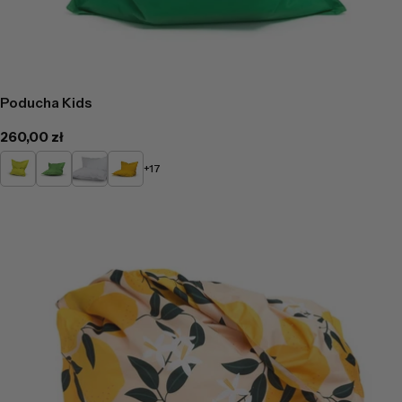
Poducha Kids
Cena
260,00 zł
regularna
Limonkowy
Zielony
Biały
Żółty
+17