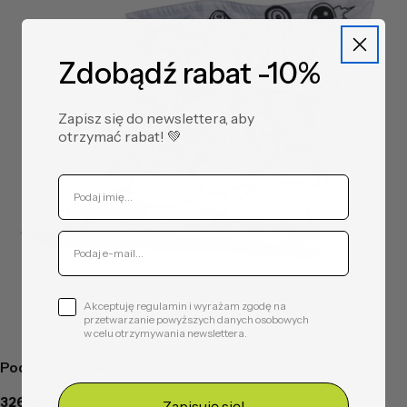
Zdobądź rabat -10%
Zapisz się do newslettera, aby
otrzymać rabat! ​💚
Akceptuję regulamin i wyrażam zgodę na
przetwarzanie powyższych danych osobowych
w celu otrzymywania newslettera.
Poducha Modern Kids
Cena
326,00 zł
Zapisuję się!