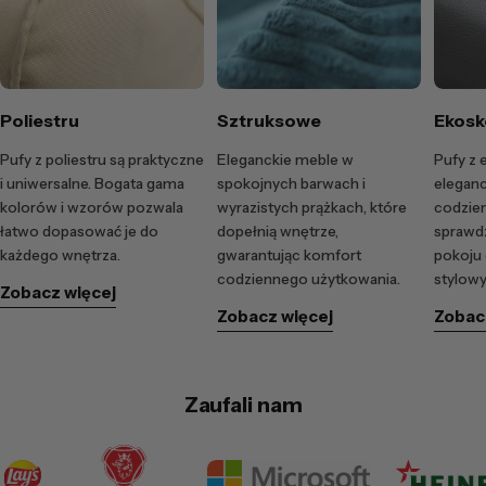
Poliestru
Sztruksowe
Ekosk
Pufy z poliestru są praktyczne
Eleganckie meble w
Pufy z 
i uniwersalne. Bogata gama
spokojnych barwach i
eleganc
kolorów i wzorów pozwala
wyrazistych prążkach, które
codzie
łatwo dopasować je do
dopełnią wnętrze,
sprawd
każdego wnętrza.
gwarantując komfort
pokoju 
codziennego użytkowania.
stylowy
Zobacz więcej
Zobacz więcej
Zobac
Zaufali nam