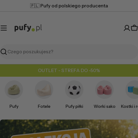
Przejdź
🇵🇱 Pufy od polskiego producenta
do
treści
K
Szukaj
OUTLET - STREFA DO -50%
Pufy
Fotele
Pufy piłki
Worki sako
Kostki i r