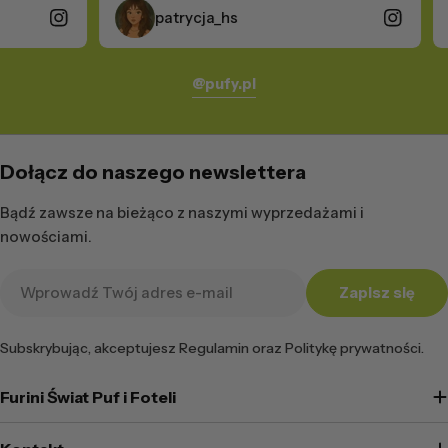
patrycja_hs
mik
@pufy.pl
Dołącz do naszego newslettera
Bądź zawsze na bieżąco z naszymi wyprzedażami i
nowościami.
Adres
Zapisz się
e-
mail
Subskrybując, akceptujesz Regulamin oraz Politykę prywatności.
Furini Świat Puf i Foteli