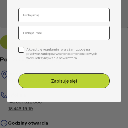
y
Wyślij teraz
Akceptuję regulamin i wyrażam zgodę na
przetwarzanie powyższych danych osobowych
w celu otrzymywania newslettera.
Potrzebujesz pomocy?
Ades firmy
Zapisuję się!
Magazynowa 3, 33-340 Stary Sącz
Infolinia
+48 801 622 900
18 446 19 19
Godziny otwarcia