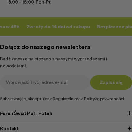
8:00 - 16:00, Pon-Pt
a w 48h
Zwroty do 14 dni od zakupu
Bezpieczne pła
Dołącz do naszego newslettera
Bądź zawsze na bieżąco z naszymi wyprzedażami i
nowościami.
Adres
Zapisz się
e-
mail
Subskrybując, akceptujesz Regulamin oraz Politykę prywatności.
Furini Świat Puf i Foteli
Kontakt