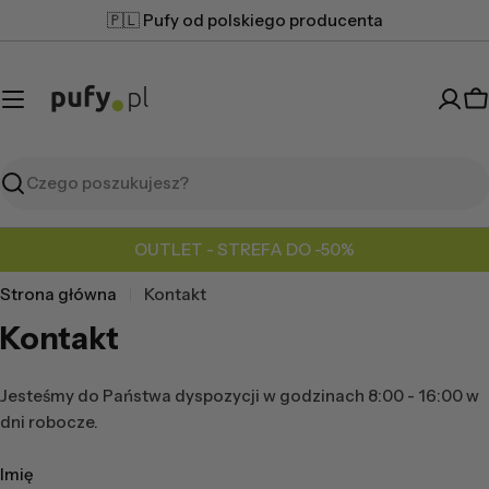
Przejdź
🇵🇱 Pufy od polskiego producenta
do
treści
K
Szukaj
OUTLET - STREFA DO -50%
Strona główna
Kontakt
Kontakt
Jesteśmy do Państwa dyspozycji w godzinach 8:00 - 16:00 w
dni robocze.
F
Imię