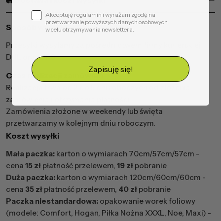
Dostawa i koszt wysyłki
Akceptuję regulamin i wyrażam zgodę na
przetwarzanie powyższych danych osobowych
Sposób wysyłki
w celu otrzymywania newslettera.
Przesyłki wysyłamy za pośrednictwem firmy kurierskiej
DHL oraz UPS.
Zapisuję się!
Czas realizacji zamówień
Realizacja trwa od 2 do 5 dni roboczych od złożenia
zamówienia i otrzymania płatności.
Zamówienia złożone w weekendy lub święta
przetwarzamy w kolejnym dniu roboczym.
Koszt wysyłki
Mała paczka:
karton o wymiarach 70cm/57cm/57cm -
cena
15 zł
płatność przelewem,
19 zł
pobranie
Duża paczka:
karton o wymiarach 120cm/60cm/60cm -
cena
35 zł
płatność przelewem,
40 zł
pobranie
Paczka niestandardowa:
opakowanie worek foliowy
(modele: Comfort, Hogan, Piłka Nożna XXXL, Noe, Maxi) -