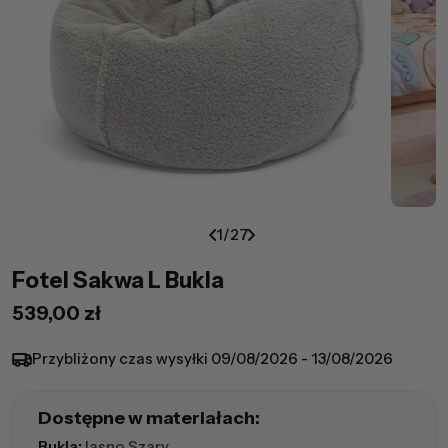
1
/
27
Fotel Sakwa L Bukla
Cena
539,00 zł
regularna
Przybliżony czas wysyłki
09/08/2026 - 13/08/2026
Dostępne w materiałach:
Bukla:
Jasno Szary