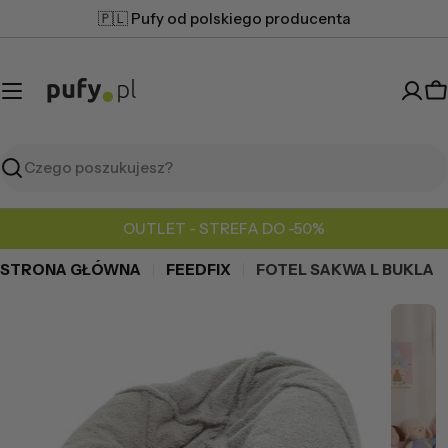
Przejdź
🇵🇱 Pufy od polskiego producenta
do
treści
K
Szukaj
OUTLET - STREFA DO -50%
STRONA GŁÓWNA
FEEDFIX
FOTEL SAKWA L BUKLA
Przejdź
do
informacji
o
produkcie