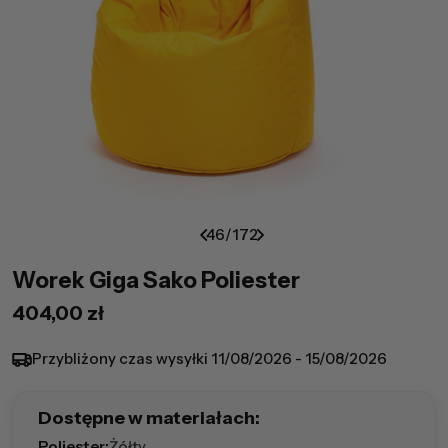
46
/
172
Worek Giga Sako Poliester
Cena
404,00 zł
regularna
Przybliżony czas wysyłki
11/08/2026 - 15/08/2026
Dostępne w materiałach:
Poliester:
Żółty