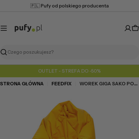
Przejdź
🇵🇱 Pufy od polskiego producenta
do
treści
K
Szukaj
OUTLET - STREFA DO -50%
STRONA GŁÓWNA
FEEDFIX
WOREK GIGA SAKO POLIESTER
Przejdź
do
informacji
o
produkcie