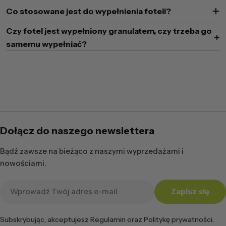
Co stosowane jest do wypełnienia foteli?
Czy fotel jest wypełniony granulatem, czy trzeba go
samemu wypełniać?
Dołącz do naszego newslettera
Bądź zawsze na bieżąco z naszymi wyprzedażami i
nowościami.
Adres
Zapisz się
e-
mail
Subskrybując, akceptujesz Regulamin oraz Politykę prywatności.