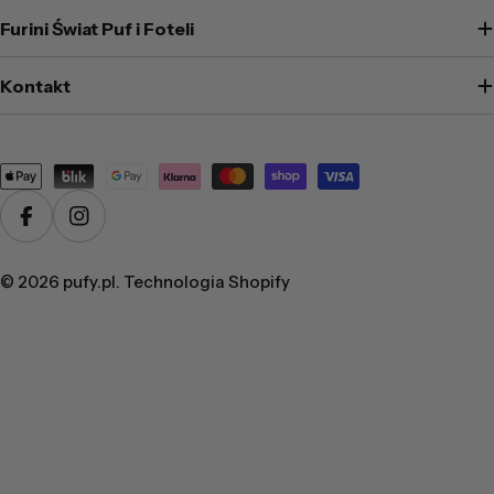
Furini Świat Puf i Foteli
Kontakt
Metody
płatności
Facebook
Instagram
© 2026
pufy.pl
. Technologia Shopify