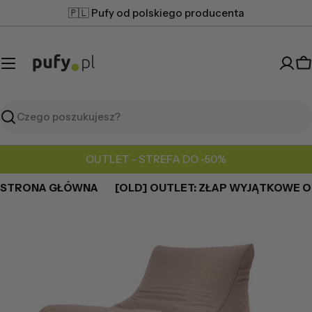
Przejdź
🇵🇱 Pufy od polskiego producenta
do
treści
K
Szukaj
OUTLET - STREFA DO -50%
STRONA GŁÓWNA
[OLD] OUTLET: ZŁAP WYJĄTKOWE OK
Przejdź
do
informacji
o
produkcie