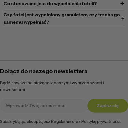
Co stosowane jest do wypełnienia foteli?
Czy fotel jest wypełniony granulatem, czy trzeba go
samemu wypełniać?
Dołącz do naszego newslettera
Bądź zawsze na bieżąco z naszymi wyprzedażami i
nowościami.
Adres
Zapisz się
e-
mail
Subskrybując, akceptujesz Regulamin oraz Politykę prywatności.