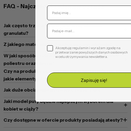
FAQ - Najczęściej zadawane pytania
Jak często trzeba dokonywać uzupełnienia
granulatu?
Z jakiego materiału jest wykonane wypełnienie?
Akceptuję regulamin i wyrażam zgodę na
przetwarzanie powyższych danych osobowych
W jaki sposób czyścić fotele wykonane z ekoskóry,
w celu otrzymywania newslettera.
poliestru oraz pluszu?
Czy na produkty obowiązuje gwarancja i jeśli tak, to
jakie elementy obejmuje?
Zapisuję się!
Jak duże obciążenie może wytrzymać pufa?
Jaki model pufy będzie najlepszym wyborem dla
kobiet w ciąży?
Czy dostępne w ofercie produkty posiadają atesty?