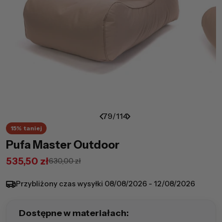
79
/
114
15%
taniej
Pufa Master Outdoor
535,50 zł
630,00 zł
Cena
Cena
promocyjna
regularna
Przybliżony czas wysyłki
08/08/2026 - 12/08/2026
Dostępne w materiałach: