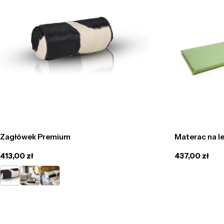
Zagłówek Premium
Materac na l
Cena
413,00 zł
Cena
437,00 zł
regularna
regularna
Łaciaty
Jasno
Czarny
Brązowa