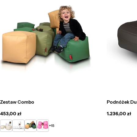
Zestaw Combo
Podnóżek Du
Cena
453,00 zł
Cena
1.236,00 zł
regularna
regularna
Beżowy
Biały
Żółty
Różowy
+15