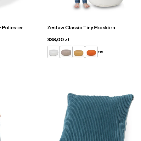
 Poliester
Zestaw Classic Tiny Ekoskóra
Cena
338,00 zł
regularna
Biały
Beżowy
Żółty
Pomarańczowy
+15