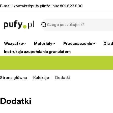
Przejdź
E-mail: kontakt@pufy.pl
Infolinia: 801 622 900
do
treści
Szukaj
Wszystko
Materiały
Przeznaczenie
Dla d
Instrukcja uzupełniania granulatem
Strona główna
Kolekcje
Dodatki
Dodatki