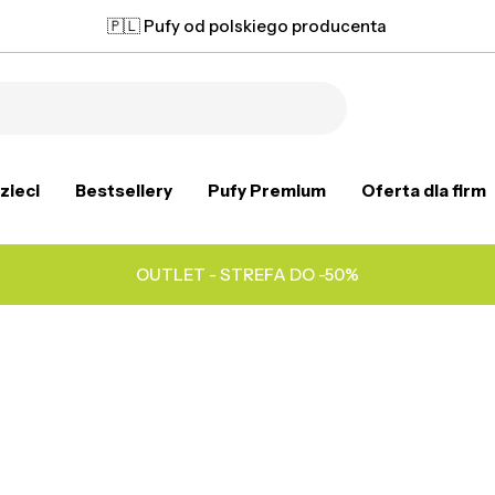
🇵🇱 Pufy od polskiego producenta
zieci
Bestsellery
Pufy Premium
Oferta dla firm
OUTLET - STREFA DO -50%