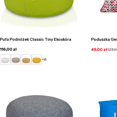
Pufa Podnóżek Classic Tiny Ekoskóra
Poduszka Ge
Cena
116,00 zł
49,00 zł
123,0
Cena
Cena
regularna
promocyjna
regularna
Biały
Beżowy
Żółty
Słoneczny
+15