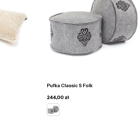
Pufka Classic S Folk
Cena
244,00 zł
regularna
szary
TE