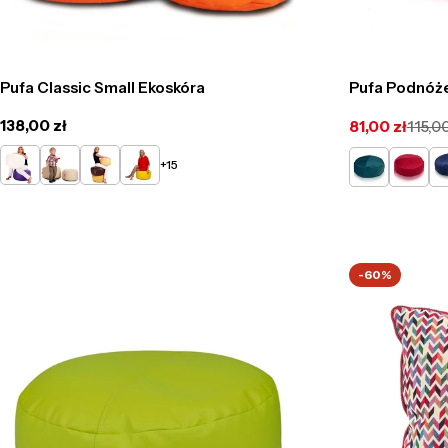
Pufa Classic Small Ekoskóra
Pufa Podnóże
Cena
138,00 zł
81,00 zł
115,00
Cena
Cena
regularna
promocyjna
regularna
Biały
Beżowy
Żółty
Słoneczny
Turkusowy
Czerwo
Ni
+15
-60%