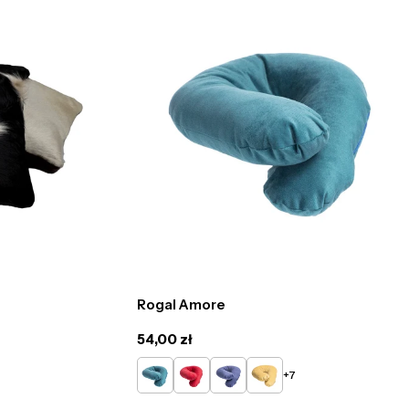
Rogal Amore
Cena
54,00 zł
regularna
Turkusowy
Czerwony
Niebieski
Żółty
+7