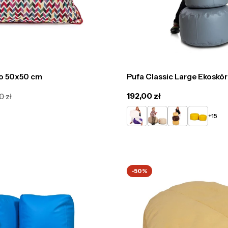
o 50x50 cm
Pufa Classic Large Ekoskó
Cena
192,00 zł
0 zł
regularna
Biały
Beżowy
Żółty
Słoneczny
+15
-50%