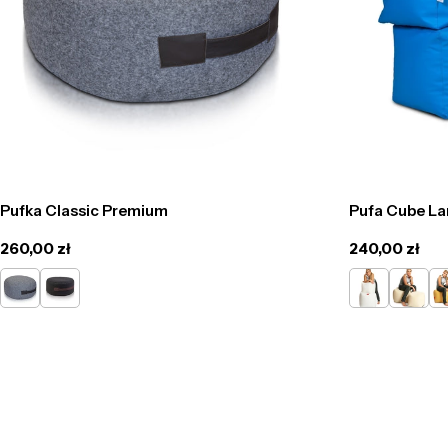
Pufka Classic Premium
Pufa Cube La
Cena
260,00 zł
Cena
240,00 zł
regularna
regularna
szary
grafit
Biały
Beżowy
Żó