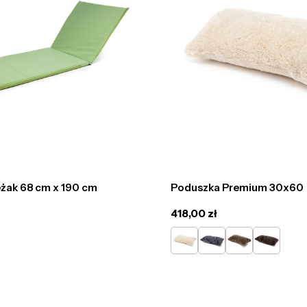
eżak 68 cm x 190 cm
Poduszka Premium 30x60
Cena
418,00 zł
regularna
CREAM
GRAPHITE
BROWN
DARK
CHOCOLA