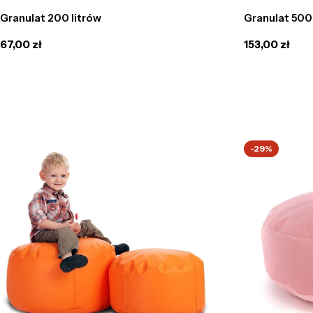
Granulat 200 litrów
Granulat 500 
Cena
67,00 zł
Cena
153,00 zł
regularna
regularna
-29%