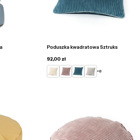
ra
Poduszka kwadratowa Sztruks
Cena
92,00 zł
regularna
Kremowy
Pudrowy
Turkusowy
Popielaty
+8
róż