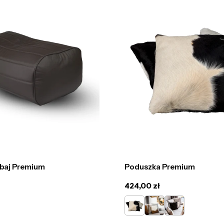
Poduszka Premium
baj Premium
Cena
424,00 zł
regularna
Łaciaty
Jasno
Czarny
Brązowa