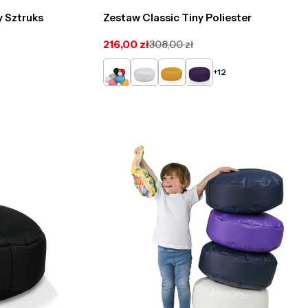
y Sztruks
Zestaw Classic Tiny Poliester
216,00 zł
308,00 zł
Cena
Cena
promocyjna
regularna
Zielony
Biały
Żółty
Fioletowy
+12