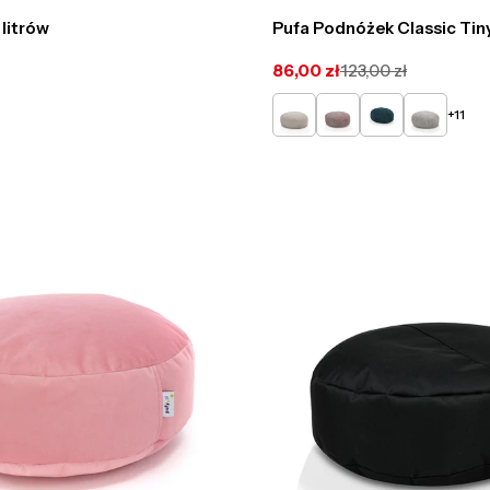
litrów
Pufa Podnóżek Classic Tin
86,00 zł
123,00 zł
Cena
Cena
promocyjna
regularna
Kremowy
Pudrowy
Turkusowy
Popielaty
+11
róż