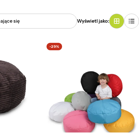
Wyświetl jako:
-29%