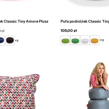
k Classic Tiny Amore Plusz
Pufa podnóżek Classic Tiny
Cena
105,00 zł
 zł
regularna
Limonkowy
Zielony
Biały
Żółty
ny
ebieski
Czarny
+12
+9