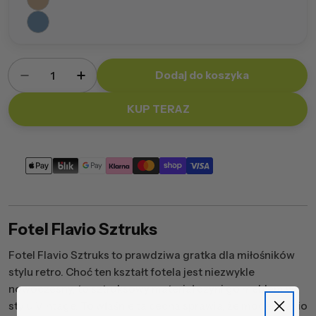
Ilość
Dodaj do koszyka
Zmniejsz ilość dla Fotel Flavio Sztruks
Zwiększ ilość dla Fotel Flavio Sztruks
KUP TERAZ
Metody
płatności
Fotel Flavio Sztruks
Fotel Flavio Sztruks to prawdziwa gratka dla miłośników
stylu retro. Choć ten kształt fotela jest niezwykle
nowoczesny, to sztruksowy materiał czyni go meblem w
stylu Vintage. To właśnie ta cecha sprawia, że model Flavio