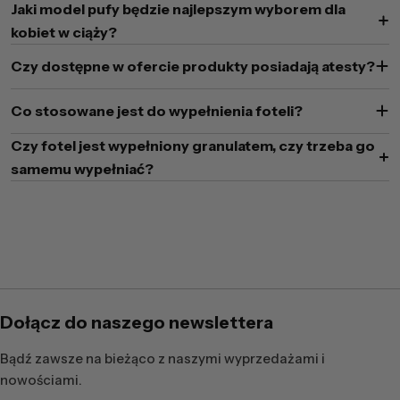
Jaki model pufy będzie najlepszym wyborem dla
kobiet w ciąży?
Czy dostępne w ofercie produkty posiadają atesty?
Co stosowane jest do wypełnienia foteli?
Czy fotel jest wypełniony granulatem, czy trzeba go
samemu wypełniać?
Dołącz do naszego newslettera
Bądź zawsze na bieżąco z naszymi wyprzedażami i
nowościami.