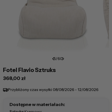
5
/
60
Fotel Flavio Sztruks
Cena
368,00 zł
regularna
Przybliżony czas wysyłki
08/08/2026 - 12/08/2026
Dostępne w materiałach:
Sztruks:
Kremowy