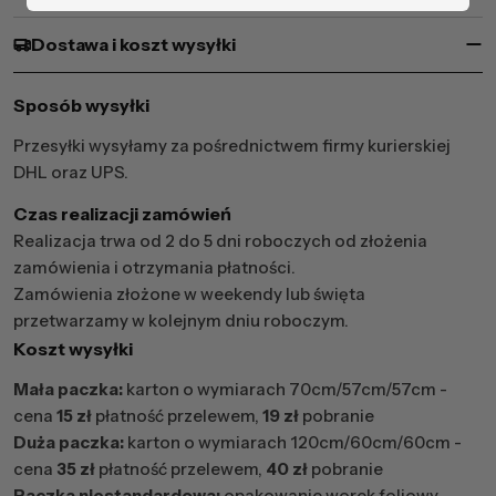
Dostawa i koszt wysyłki
Sposób wysyłki
Przesyłki wysyłamy za pośrednictwem firmy kurierskiej
DHL oraz UPS.
Czas realizacji zamówień
Realizacja trwa od 2 do 5 dni roboczych od złożenia
zamówienia i otrzymania płatności.
Zamówienia złożone w weekendy lub święta
przetwarzamy w kolejnym dniu roboczym.
Koszt wysyłki
Mała paczka:
karton o wymiarach 70cm/57cm/57cm -
cena
15 zł
płatność przelewem,
19 zł
pobranie
Duża paczka:
karton o wymiarach 120cm/60cm/60cm -
cena
35 zł
płatność przelewem,
40 zł
pobranie
Paczka niestandardowa:
opakowanie worek foliowy