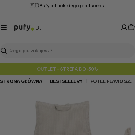
Przejdź
🇵🇱 Pufy od polskiego producenta
do
treści
K
Szukaj
OUTLET - STREFA DO -50%
STRONA GŁÓWNA
BESTSELLERY
FOTEL FLAVIO SZTRUKS
Przejdź
do
informacji
o
produkcie