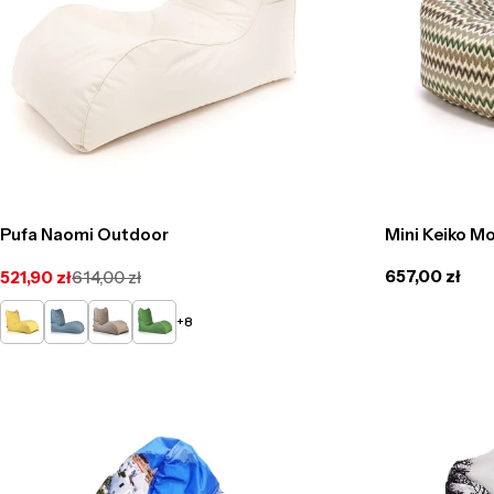
Pufa Naomi Outdoor
Mini Keiko M
Cena
657,00 zł
521,90 zł
614,00 zł
Cena
Cena
regularna
promocyjna
regularna
Żółty
Jasno
Cappucino
Zielony
+8
Niebieski