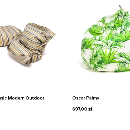
ssic Modern Outdoor
Oscar Palmy
Cena
697,00 zł
regularna