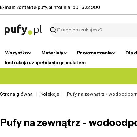
Przejdź
E-mail: kontakt@pufy.pl
Infolinia: 801 622 900
do
treści
Szukaj
Wszystko
Materiały
Przeznaczenie
Dla d
Instrukcja uzupełniania granulatem
Strona główna
Kolekcje
Pufy na zewnątrz - wodoodporn
Pufy na zewnątrz - wodoodpo