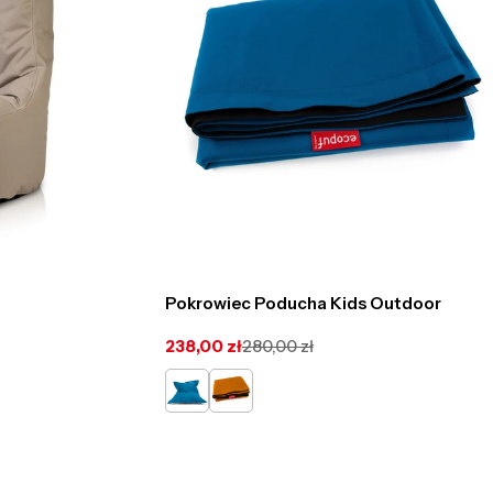
Pokrowiec Poducha Kids Outdoor
238,00 zł
280,00 zł
Cena
Cena
promocyjna
regularna
Lazurowy
Ceglasty