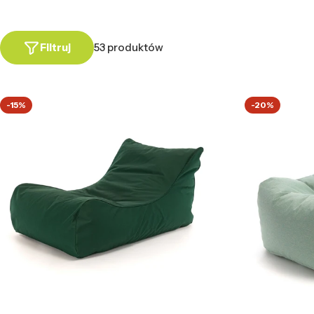
Filtruj
53 produktów
-15%
-20%