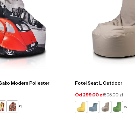
ako Modern Poliester
Fotel Seat L Outdoor
Od 299,00 zł
505,00 zł
Cena
Cena
promocyjna
regularna
G79
DG80
Żółty
Jasno
Cappucino
Zielony
+1
+2
Niebieski