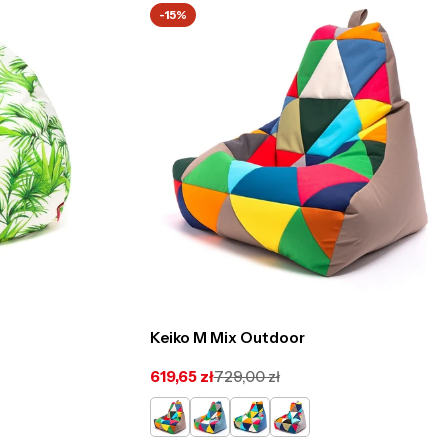
-15%
Keiko M Mix Outdoor
619,65 zł
729,00 zł
Cena
Cena
promocyjna
regularna
Cappucino
Jasno
Szaro
Srebrno
-
Niebieski
Niebieski
Szary