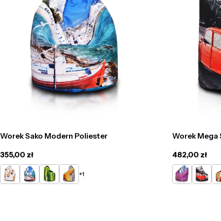
Worek Sako Modern Poliester
Worek Mega S
Cena
355,00 zł
Cena
482,00 zł
regularna
regularna
DG12
DG13
DG14
DG16
DG11
DG15
D
+1