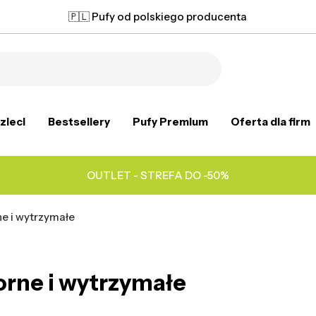
🇵🇱 Pufy od polskiego producenta
zieci
Bestsellery
Pufy Premium
Oferta dla firm
OUTLET - STREFA DO -50%
e i wytrzymałe
rne i wytrzymałe