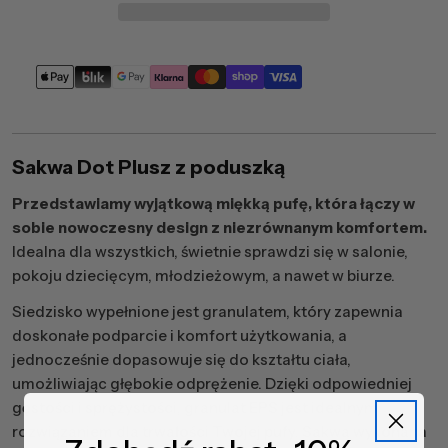
Metody
płatności
Sakwa Dot Plusz z poduszką
Przedstawiamy wyjątkową miękką pufę, która łączy w
sobie nowoczesny design z niezrównanym komfortem.
Idealna dla wszystkich, świetnie sprawdzi się w salonie,
pokoju dziecięcym, młodzieżowym, a nawet w biurze.
Siedzisko wypełnione jest granulatem, który zapewnia
doskonałe podparcie i komfort użytkowania, a
jednocześnie dopasowuje się do kształtu ciała,
umożliwiając głębokie odprężenie. Dzięki odpowiedniej
gęstości i sprężystości, granulat EPS jest idealnym
rozwiązaniem dla trwałości Twojej pufy. Sakwa wykonana