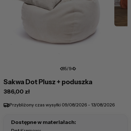
85
/
94
Sakwa Dot Plusz + poduszka
Cena
386,00 zł
regularna
Przybliżony czas wysyłki
09/08/2026 - 13/08/2026
Dostępne w materiałach:
Dot:
Kremowy