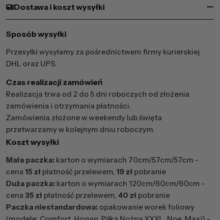
Dostawa i koszt wysyłki
Sposób wysyłki
Przesyłki wysyłamy za pośrednictwem firmy kurierskiej
DHL oraz UPS.
Czas realizacji zamówień
Realizacja trwa od 2 do 5 dni roboczych od złożenia
zamówienia i otrzymania płatności.
Zamówienia złożone w weekendy lub święta
przetwarzamy w kolejnym dniu roboczym.
Koszt wysyłki
Mała paczka:
karton o wymiarach 70cm/57cm/57cm -
cena
15 zł
płatność przelewem,
19 zł
pobranie
Duża paczka:
karton o wymiarach 120cm/60cm/60cm -
cena
35 zł
płatność przelewem,
40 zł
pobranie
Paczka niestandardowa:
opakowanie worek foliowy
(modele: Comfort, Hogan, Piłka Nożna XXXL, Noe, Maxi) -