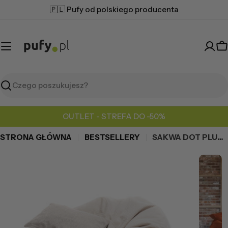
Przejdź
🇵🇱 Pufy od polskiego producenta
do
treści
K
Szukaj
OUTLET - STREFA DO -50%
STRONA GŁÓWNA
BESTSELLERY
SAKWA DOT PLUSZ + PODUSZKA
Przejdź
do
informacji
o
produkcie