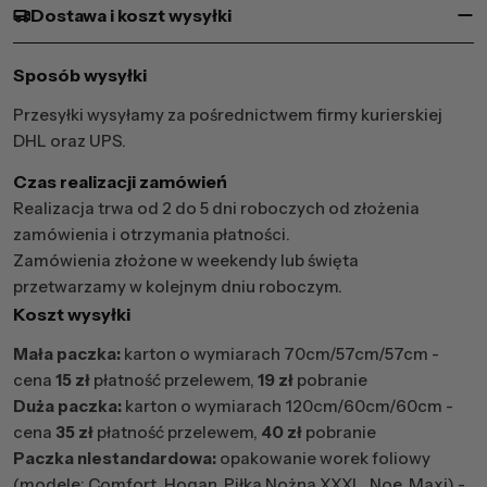
Dostawa i koszt wysyłki
Sposób wysyłki
Przesyłki wysyłamy za pośrednictwem firmy kurierskiej
DHL oraz UPS.
Czas realizacji zamówień
Realizacja trwa od 2 do 5 dni roboczych od złożenia
zamówienia i otrzymania płatności.
Zamówienia złożone w weekendy lub święta
przetwarzamy w kolejnym dniu roboczym.
Koszt wysyłki
Mała paczka:
karton o wymiarach 70cm/57cm/57cm -
cena
15 zł
płatność przelewem,
19 zł
pobranie
Duża paczka:
karton o wymiarach 120cm/60cm/60cm -
cena
35 zł
płatność przelewem,
40 zł
pobranie
Paczka niestandardowa:
opakowanie worek foliowy
(modele: Comfort, Hogan, Piłka Nożna XXXL, Noe, Maxi) -