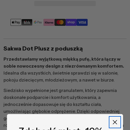
Metody
płatności
Sakwa Dot Plusz z poduszką
Przedstawiamy wyjątkową miękką pufę, która łączy w
sobie nowoczesny design z niezrównanym komfortem.
Idealna dla wszystkich, świetnie sprawdzi się w salonie,
pokoju dziecięcym, młodzieżowym, a nawet w biurze.
Siedzisko wypełnione jest granulatem, który zapewnia
doskonałe podparcie i komfort użytkowania, a
jednocześnie dopasowuje się do kształtu ciała,
umożliwiając głębokie odprężenie. Dzięki odpowiedniej
gęstości i sprężystości, granulat EPS jest idealnym
rozwiązaniem dla trwałości Twojej pufy. Sakwa wykonana