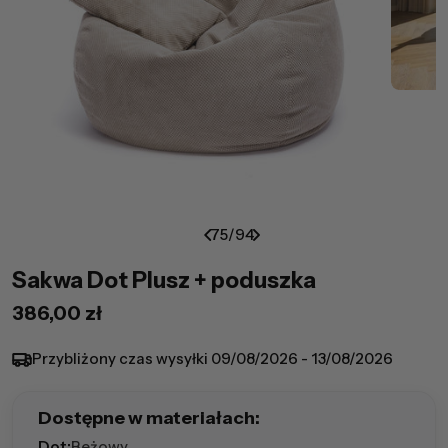
75
/
94
Sakwa Dot Plusz + poduszka
Cena
386,00 zł
regularna
Przybliżony czas wysyłki
09/08/2026 - 13/08/2026
Dostępne w materiałach:
Dot:
Beżowy