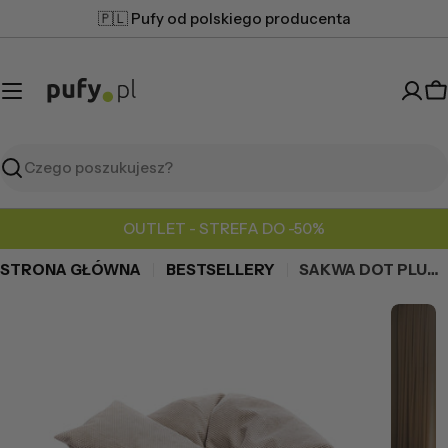
Przejdź
🇵🇱 Pufy od polskiego producenta
do
treści
K
Szukaj
OUTLET - STREFA DO -50%
STRONA GŁÓWNA
BESTSELLERY
SAKWA DOT PLUSZ + PODUSZKA
Przejdź
do
informacji
o
produkcie