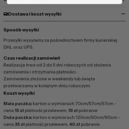
Dostawa i koszt wysyłki
Sposób wysyłki
Przesyłki wysyłamy za pośrednictwem firmy kurierskiej
DHL oraz UPS.
Czas realizacji zamówień
Realizacja trwa od 2 do 5 dni roboczych od złożenia
zamówienia i otrzymania płatności.
Zamówienia złożone w weekendy lub święta
przetwarzamy w kolejnym dniu roboczym.
Koszt wysyłki
Mała paczka:
karton o wymiarach 70cm/57cm/57cm -
cena
15 zł
płatność przelewem,
19 zł
pobranie
Duża paczka:
karton o wymiarach 120cm/60cm/60cm -
cena
35 zł
płatność przelewem,
40 zł
pobranie