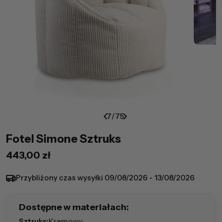
7
/
75
Fotel Simone Sztruks
Cena
443,00 zł
regularna
Przybliżony czas wysyłki
09/08/2026 - 13/08/2026
Dostępne w materiałach:
Sztruks:
Kremowy