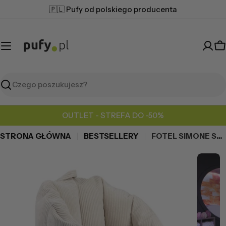
Przejdź
🇵🇱 Pufy od polskiego producenta
do
treści
K
Szukaj
OUTLET - STREFA DO -50%
STRONA GŁÓWNA
BESTSELLERY
FOTEL SIMONE SZTRUKS
Przejdź
do
informacji
o
produkcie