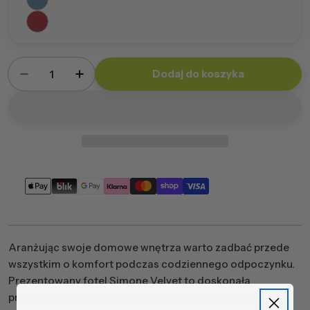
Ilość
Dodaj do koszyka
Zmniejsz ilość dla Fotel Simone Sztruks
Zwiększ ilość dla Fotel Simone Sztruk
Metody
płatności
Aranżując swoje domowe wnętrza warto zadbać przede
wszystkim o komfort podczas codziennego odpoczynku.
Prezentowany fotel Simone Velvet to doskonała
propozycja wygodnego i funkcjonalnego mebla, którego