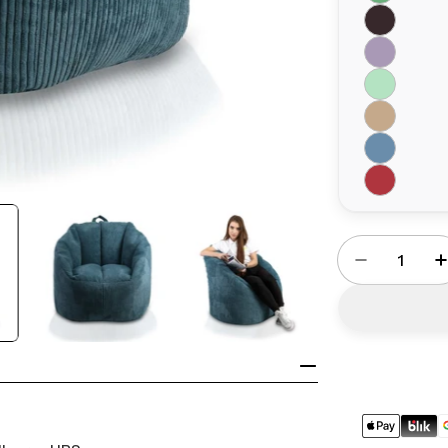
Ilość
Zmniejsz 
Metody