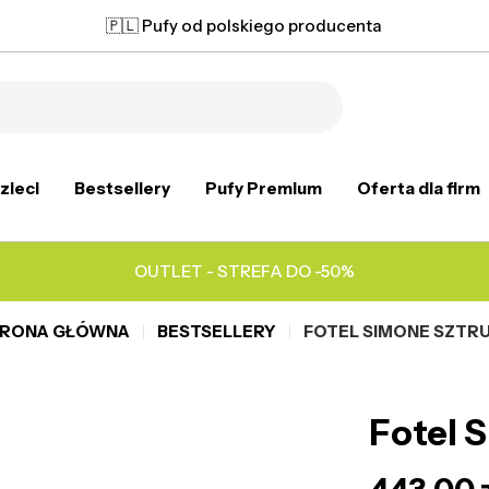
🇵🇱 Pufy od polskiego producenta
zieci
Bestsellery
Pufy Premium
Oferta dla firm
OUTLET - STREFA DO -50%
RONA GŁÓWNA
BESTSELLERY
FOTEL SIMONE SZTR
Fotel 