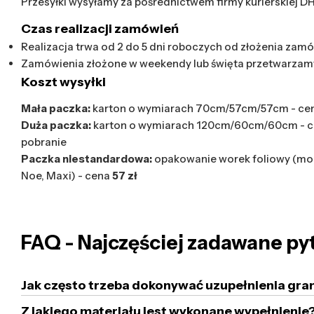
Przesyłki wysyłamy za pośrednictwem firmy kurierskiej D
Czas realizacji zamówień
Realizacja trwa od 2 do 5 dni roboczych od złożenia zamó
Zamówienia złożone w weekendy lub święta przetwarzam
Koszt wysyłki
Mała paczka:
karton o wymiarach 70cm/57cm/57cm - ce
Duża paczka:
karton o wymiarach 120cm/60cm/60cm - 
pobranie
Paczka niestandardowa:
opakowanie worek foliowy (mod
Noe, Maxi) - cena
57 zł
FAQ - Najczęściej zadawane py
Jak często trzeba dokonywać uzupełnienia gra
Z jakiego materiału jest wykonane wypełnienie