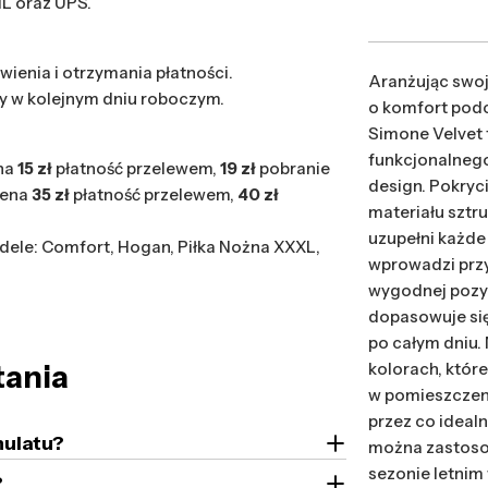
płatności
HL oraz UPS.
wienia i otrzymania płatności.
Aranżując swo
y w kolejnym dniu roboczym.
o komfort pod
Simone Velvet
funkcjonalnego
na
15 zł
płatność przelewem,
19 zł
pobranie
design. Pokry
cena
35 zł
płatność przelewem,
40 zł
materiału sztr
uzupełni każde
ele: Comfort, Hogan, Piłka Nożna XXXL,
wprowadzi przy
wygodnej pozyc
dopasowuje się
po całym dniu.
tania
kolorach, któr
w pomieszczeniu
przez co ideal
nulatu?
można zastosow
sezonie letnim
?