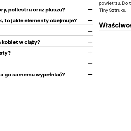
powietrzu. Do 
ry, poliestru oraz pluszu?
Tiny Sztruks.
k, to jakie elementy obejmuje?
Właściwoś
 kobiet w ciąży?
sty?
zeba go samemu wypełniać?