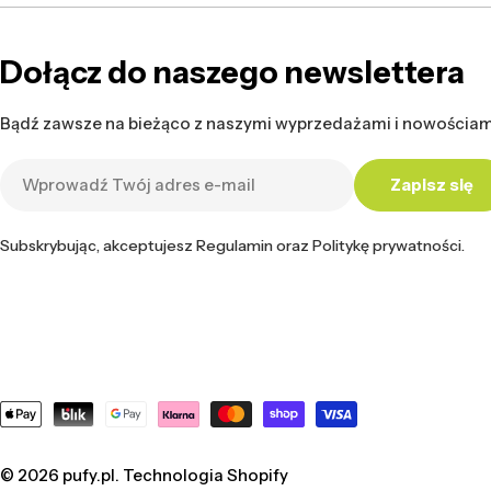
Dołącz do naszego newslettera
Bądź zawsze na bieżąco z naszymi wyprzedażami i nowościam
Adres
Zapisz się
e-
mail
Subskrybując, akceptujesz Regulamin oraz Politykę prywatności.
Metody
płatności
© 2026
pufy.pl
. Technologia Shopify