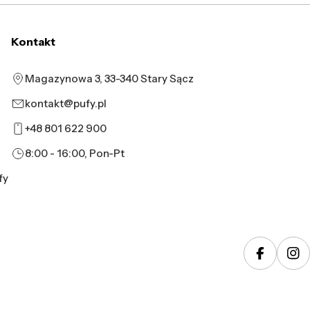
Kontakt
Magazynowa 3, 33-340 Stary Sącz
kontakt@pufy.pl
+48 801 622 900
8:00 - 16:00, Pon-Pt
fy
Faceboo
In