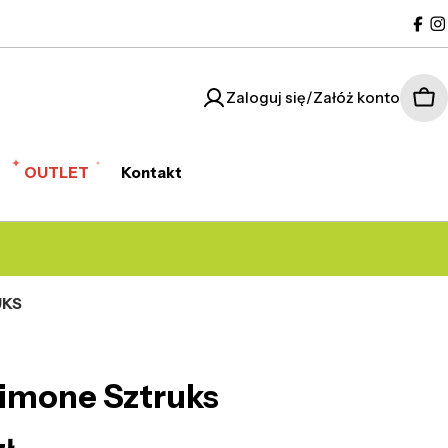
Fac
I
Zaloguj się/Załóż konto
Kos
OUTLET
Kontakt
UKS
Simone Sztruks