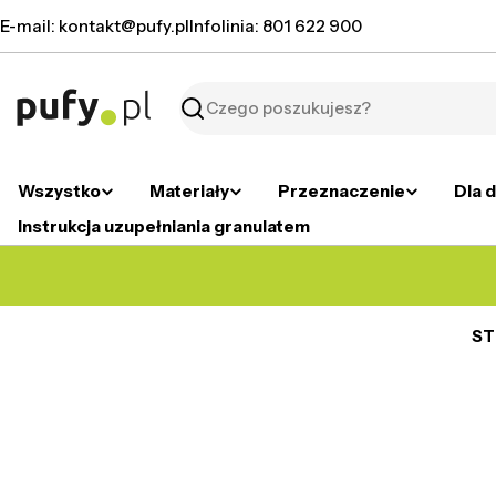
Przejdź
E-mail: kontakt@pufy.pl
Infolinia: 801 622 900
do
treści
Szukaj
Wszystko
Materiały
Przeznaczenie
Dla d
Instrukcja uzupełniania granulatem
ST
Przejdź
do
informacji
o