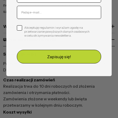
nowoczesnych pokojach dziennych, jak i tradycyjnych
salonach.
Właściwości produktu
Akceptuję regulamin i wyrażam zgodę na
przetwarzanie powyższych danych osobowych
w celu otrzymywania newslettera.
Dostawa i koszt wysyłki
Sposób wysyłki
Zapisuję się!
Przesyłki wysyłamy za pośrednictwem firmy kurierskiej
DHL oraz UPS.
Czas realizacji zamówień
Realizacja trwa do 10 dni roboczych od złożenia
zamówienia i otrzymania płatności.
Zamówienia złożone w weekendy lub święta
przetwarzamy w kolejnym dniu roboczym.
Koszt wysyłki