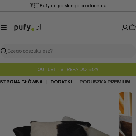
Przejdź
🇵🇱 Pufy od polskiego producenta
do
treści
K
Szukaj
OUTLET - STREFA DO -50%
STRONA GŁÓWNA
DODATKI
PODUSZKA PREMIUM
Przejdź
do
informacji
o
produkcie