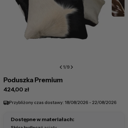
1
/
9
Poduszka Premium
Cena
424,00 zł
regularna
Przybliżony czas dostawy:
18/08/2026 - 22/08/2026
Dostępne w materiałach:
Skóra bydlęca:
Łaciaty