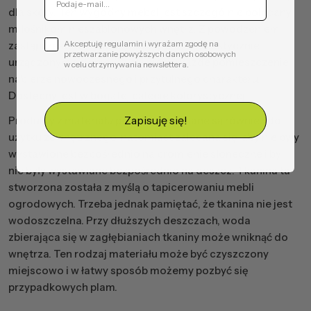
dla skóry. Ten wygodny mebel jest szczególnie polecany
miłośnikom nieszablonowych wnętrz. Z powodzeniem
Akceptuję regulamin i wyrażam zgodę na
zastąpi zestaw wypoczynkowy w minimalistycznie
przetwarzanie powyższych danych osobowych
urządzonym salonie. Dzięki niemu każde pomieszczenie
w celu otrzymywania newslettera.
nabierze nowoczesnego i przytulnego charakteru.
Dostępny jest w bogatej palecie kolorystycznej.
Zapisuję się!
Produkty z materiału poliester polecane są również do
użytku zewnętrznego, natomiast zalecana się aby nie były
wystawione bezpośrednio na promienie słoneczne i by
nie były wystawiane bezpośrednio na deszcz. Tkanina ta
stworzona została z myślą o tapicerowaniu mebli
ogrodowych. Trzeba jednak pamiętać, że tkanina nie jest
wodoszczelna. Przy dłuższych deszczach, woda
zbierająca się w zagłębianiach tkaniny może wniknąć do
wnętrza. Ten rodzaj materiału może być czyszczony
miejscowo i w łatwy sposób możemy pozbyć się
przypadkowych plam.