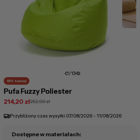
1
/
134
15%
taniej
Pufa Fuzzy Poliester
214,20 zł
252,00 zł
Cena
Cena
promocyjna
regularna
Przybliżony czas wysyłki
07/08/2026 - 11/08/2026
Dostępne w materiałach: