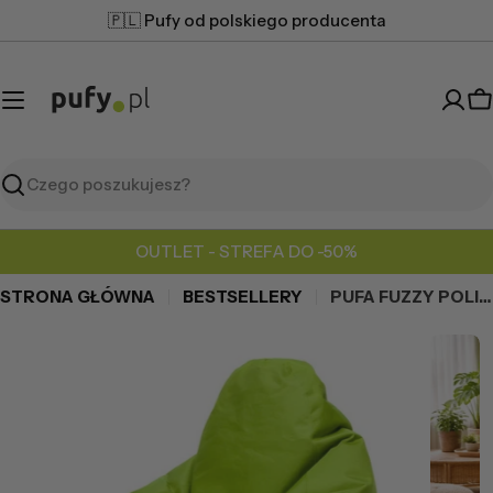
Przejdź
🇵🇱 Pufy od polskiego producenta
do
treści
K
Szukaj
OUTLET - STREFA DO -50%
STRONA GŁÓWNA
BESTSELLERY
PUFA FUZZY POLIESTER
Przejdź
do
informacji
o
produkcie