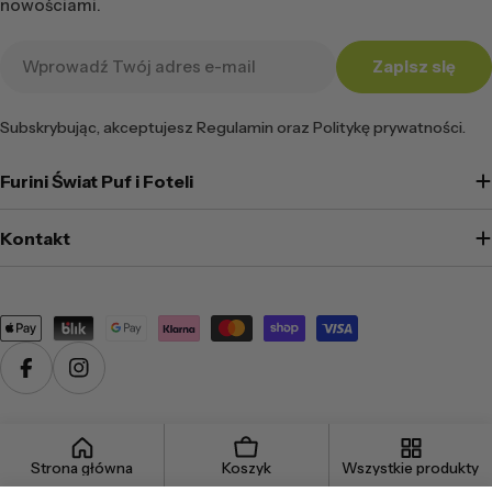
nowościami.
Adres
Zapisz się
e-
mail
Subskrybując, akceptujesz Regulamin oraz Politykę prywatności.
Furini Świat Puf i Foteli
Kontakt
Metody
płatności
Facebook
Instagram
© 2026
pufy.pl
. Technologia Shopify
Strona główna
Koszyk
Wszystkie produkty