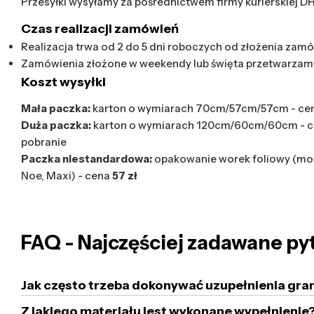
Przesyłki wysyłamy za pośrednictwem firmy kurierskiej D
Czas realizacji zamówień
Realizacja trwa od 2 do 5 dni roboczych od złożenia zamó
Zamówienia złożone w weekendy lub święta przetwarzam
Koszt wysyłki
Mała paczka:
karton o wymiarach 70cm/57cm/57cm - ce
Duża paczka:
karton o wymiarach 120cm/60cm/60cm - 
pobranie
Paczka niestandardowa:
opakowanie worek foliowy (mod
Noe, Maxi) - cena
57 zł
FAQ - Najczęściej zadawane py
Jak często trzeba dokonywać uzupełnienia gra
Z jakiego materiału jest wykonane wypełnienie