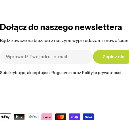
Dołącz do naszego newslettera
Bądź zawsze na bieżąco z naszymi wyprzedażami i nowościam
Adres
Zapisz się
e-
mail
Subskrybując, akceptujesz Regulamin oraz Politykę prywatności.
Metody
płatności