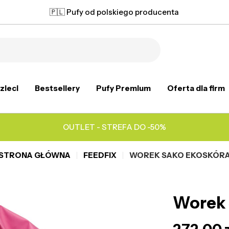
🇵🇱 Pufy od polskiego producenta
zieci
Bestsellery
Pufy Premium
Oferta dla firm
OUTLET - STREFA DO -50%
STRONA GŁÓWNA
FEEDFIX
WOREK SAKO EKOSKÓR
Worek 