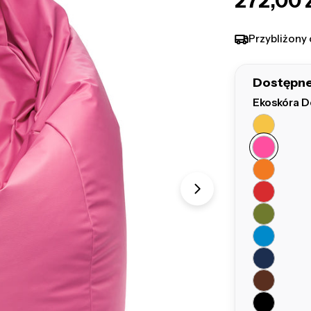
Cena
272,00 
regular
Przybliżony 
Dostępne
Ekoskóra D