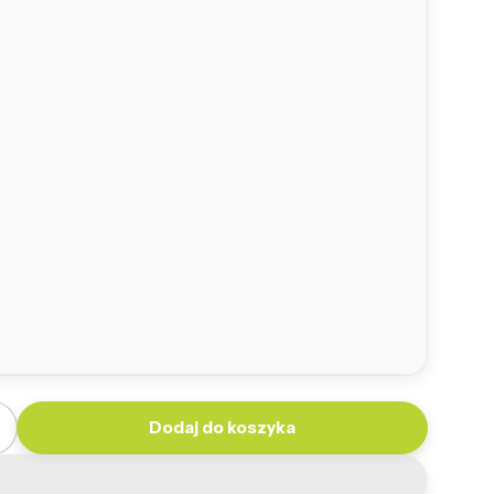
Dodaj do koszyka
ilość dla Worek Sako Ekoskóra
Zwiększ ilość dla Worek Sako Ekoskóra