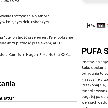
HL oraz UPS.
wienia i otrzymania płatności.
y w kolejnym dniu roboczym.
Metody
płatności
na
15 zł
płatność przelewem,
19 zł
pobranie
cena
35 zł
płatność przelewem,
40 zł
PUFA 
ele: Comfort, Hogan, Piłka Nożna XXXL,
Postaw na naj
Sako doskonale
oglądania tele
klasycznie urz
tania
Przekonaj się, 
model z wysokie
bogatej paleci
nulatu?
wersjach ozdo
?