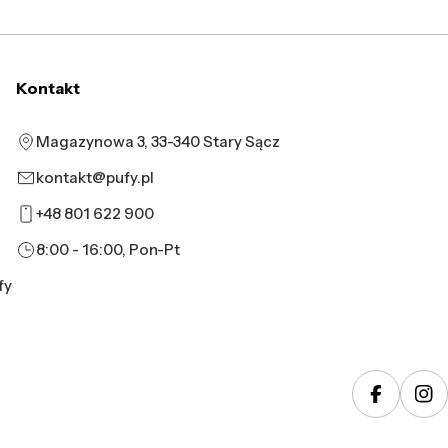
Kontakt
Magazynowa 3, 33-340 Stary Sącz
kontakt@pufy.pl
+48 801 622 900
8:00 - 16:00, Pon-Pt
fy
Faceboo
In