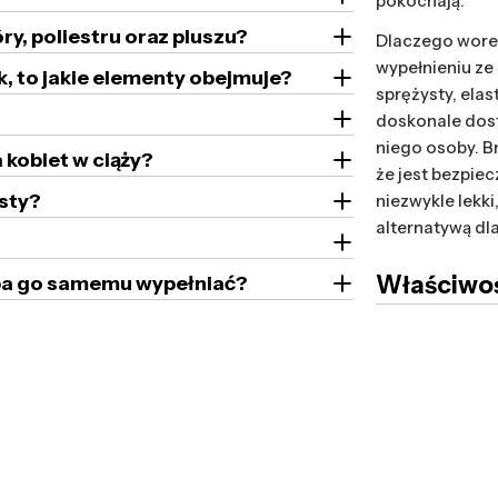
pokochają.
ry, poliestru oraz pluszu?
Dlaczego worek
wypełnieniu ze
k, to jakie elementy obejmuje?
sprężysty, ela
doskonale dost
niego osoby. B
 kobiet w ciąży?
że jest bezpie
sty?
niezwykle lekk
alternatywą dla
Właściwoś
zeba go samemu wypełniać?