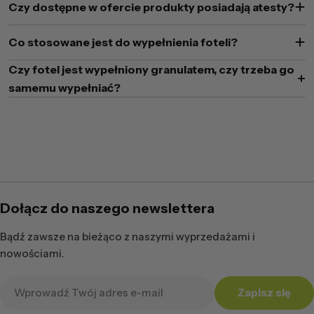
Czy dostępne w ofercie produkty posiadają atesty?
Co stosowane jest do wypełnienia foteli?
Czy fotel jest wypełniony granulatem, czy trzeba go
samemu wypełniać?
Dołącz do naszego newslettera
Bądź zawsze na bieżąco z naszymi wyprzedażami i
nowościami.
Adres
Zapisz się
e-