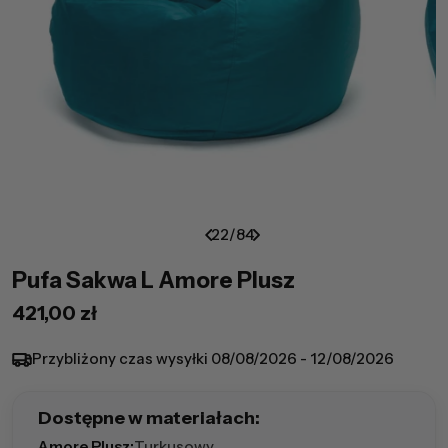
22
/
84
Pufa Sakwa L Amore Plusz
Cena
421,00 zł
regularna
Przybliżony czas wysyłki
08/08/2026 - 12/08/2026
Dostępne w materiałach:
Amore Plusz:
Turkusowy