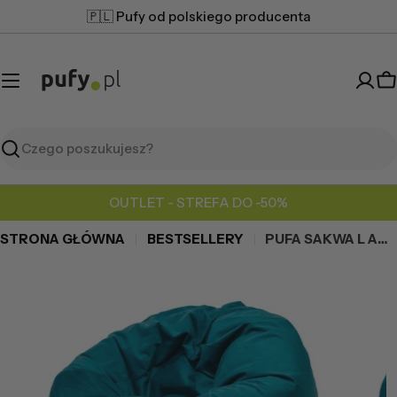
Przejdź
🇵🇱 Pufy od polskiego producenta
do
treści
K
Szukaj
OUTLET - STREFA DO -50%
STRONA GŁÓWNA
BESTSELLERY
PUFA SAKWA L AMORE PLUSZ
Przejdź
do
informacji
o
produkcie