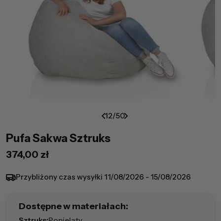
12
/
50
Pufa Sakwa Sztruks
Cena
374,00 zł
regularna
Przybliżony czas wysyłki
11/08/2026 - 15/08/2026
Dostępne w materiałach:
Sztruks:
Popielaty