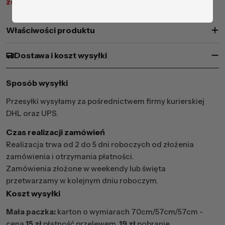
zdjęciu podglądowym.
Właściwości produktu
Dostawa i koszt wysyłki
Sposób wysyłki
Przesyłki wysyłamy za pośrednictwem firmy kurierskiej
DHL oraz UPS.
Czas realizacji zamówień
Realizacja trwa od 2 do 5 dni roboczych od złożenia
zamówienia i otrzymania płatności.
Zamówienia złożone w weekendy lub święta
przetwarzamy w kolejnym dniu roboczym.
Koszt wysyłki
Mała paczka:
karton o wymiarach 70cm/57cm/57cm -
cena
15 zł
płatność przelewem,
19 zł
pobranie