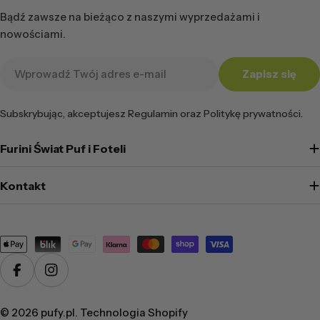
Bądź zawsze na bieżąco z naszymi wyprzedażami i
nowościami.
Adres
Zapisz się
e-
mail
Subskrybując, akceptujesz Regulamin oraz Politykę prywatności.
Furini Świat Puf i Foteli
Kontakt
Metody
płatności
Facebook
Instagram
© 2026
pufy.pl
. Technologia Shopify