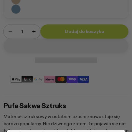
Ilość
Dodaj do koszyka
Zmniejsz ilość dla Pufa Sakwa Sztruks
Zwiększ ilość dla Pufa Sakwa Sztruks
Metody
płatności
Pufa Sakwa Sztruks
Materiał sztruksowy w ostatnim czasie znowu staje się
bardzo popularny. Nic dziwnego zatem, że pojawia się nie
tylko w branży modowej, lecz także znajduje zastosowanie