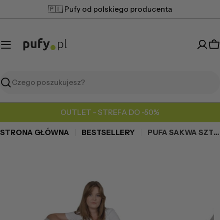
Przejdź
🇵🇱 Pufy od polskiego producenta
do
treści
K
Szukaj
OUTLET - STREFA DO -50%
STRONA GŁÓWNA
BESTSELLERY
PUFA SAKWA SZTRUKS
Przejdź
do
informacji
o
produkcie