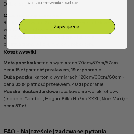
w celu otrzymywania newslettera.
DHL oraz UPS.
Czas realizacji zamówień
Realizacja trwa od 2 do 5 dni roboczych od złożenia
Zapisuję się!
zamówienia i otrzymania płatności.
Zamówienia złożone w weekendy lub święta
przetwarzamy w kolejnym dniu roboczym.
Koszt wysyłki
Mała paczka:
karton o wymiarach 70cm/57cm/57cm -
cena
15 zł
płatność przelewem,
19 zł
pobranie
Duża paczka:
karton o wymiarach 120cm/60cm/60cm -
cena
35 zł
płatność przelewem,
40 zł
pobranie
Paczka niestandardowa:
opakowanie worek foliowy
(modele: Comfort, Hogan, Piłka Nożna XXXL, Noe, Maxi) -
cena
57 zł
FAQ - Najczęściej zadawane pytania