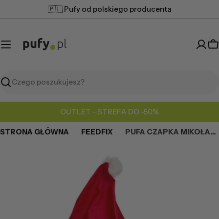
Przejdź
🇵🇱 Pufy od polskiego producenta
do
treści
K
Szukaj
OUTLET - STREFA DO -50%
STRONA GŁÓWNA
FEEDFIX
PUFA CZAPKA MIKOŁAJA S
Przejdź
do
informacji
o
produkcie