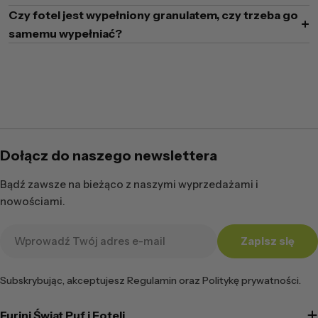
Czy fotel jest wypełniony granulatem, czy trzeba go
samemu wypełniać?
Dołącz do naszego newslettera
Bądź zawsze na bieżąco z naszymi wyprzedażami i
nowościami.
Adres
Zapisz się
e-
mail
Subskrybując, akceptujesz Regulamin oraz Politykę prywatności.
Furini Świat Puf i Foteli