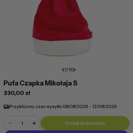
1
/
10
Pufa Czapka Mikołaja S
Cena
330,00 zł
regularna
Przybliżony czas wysyłki
08/08/2026 - 12/08/2026
Ilość
Dodaj do koszyka
Zmniejsz ilość dla Pufa Czapka Mikołaja S
Zwiększ ilość dla Pufa Czapka Mikołaj