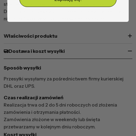
stonowanych barw, po mocno nasycone kolory tęczy.
Dzięki temu możesz wybrać kolor, jaki idealnie podkreśli
nie tylko Twoje wnętrze, ale również charakter.
Właściwości produktu
Dostawa i koszt wysyłki
Sposób wysyłki
Przesyłki wysyłamy za pośrednictwem firmy kurierskiej
DHL oraz UPS.
Czas realizacji zamówień
Realizacja trwa od 2 do 5 dni roboczych od złożenia
zamówienia i otrzymania płatności.
Zamówienia złożone w weekendy lub święta
przetwarzamy w kolejnym dniu roboczym.
Koszt wysyłki