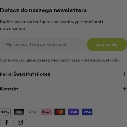
Dołącz do naszego newslettera
Bądź zawsze na bieżąco z naszymi wyprzedażami i
nowościami.
Adres
Zapisz się
e-
mail
Subskrybując, akceptujesz Regulamin oraz Politykę prywatności.
Furini Świat Puf i Foteli
Kontakt
Metody
płatności
Facebook
Instagram