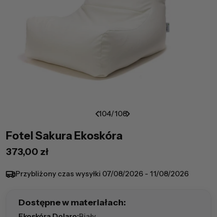
104
/
108
Fotel Sakura Ekoskóra
Cena
373,00 zł
regularna
Przybliżony czas wysyłki
07/08/2026 - 11/08/2026
Dostępne w materiałach:
Ekoskóra Dolaro:
Biały