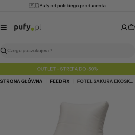
Przejdź
🇵🇱 Pufy od polskiego producenta
do
treści
K
Szukaj
OUTLET - STREFA DO -50%
STRONA GŁÓWNA
FEEDFIX
FOTEL SAKURA EKOSKÓRA
Przejdź
do
informacji
o
produkcie