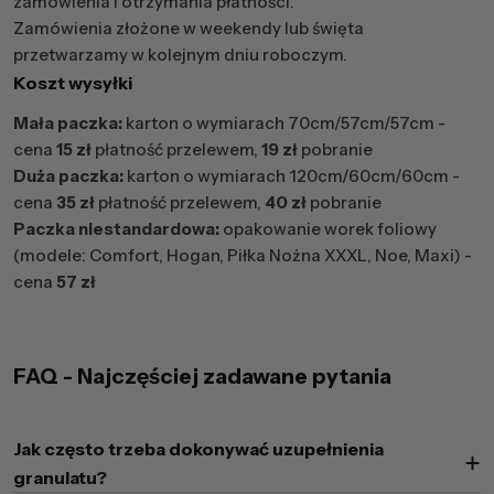
zamówienia i otrzymania płatności.
Zamówienia złożone w weekendy lub święta
przetwarzamy w kolejnym dniu roboczym.
Koszt wysyłki
Mała paczka:
karton o wymiarach 70cm/57cm/57cm -
cena
15 zł
płatność przelewem,
19 zł
pobranie
Duża paczka:
karton o wymiarach 120cm/60cm/60cm -
cena
35 zł
płatność przelewem,
40 zł
pobranie
Paczka niestandardowa:
opakowanie worek foliowy
(modele: Comfort, Hogan, Piłka Nożna XXXL, Noe, Maxi) -
cena
57 zł
FAQ - Najczęściej zadawane pytania
Jak często trzeba dokonywać uzupełnienia
granulatu?