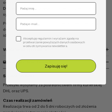
odpoczynku, czytania i relaksu.
Do użytku wewnętrznego
– sprawdzi się w salonie,
sypialni, pokoju dziecka czy domowym biurze.
Pufa SAKWA M BUKLA to połączenie nowoczesnego
designu, funkcjonalności i maksymalnego komfortu –
idealny dodatek do każdego wnętrza.
Akceptuję regulamin i wyrażam zgodę na
przetwarzanie powyższych danych osobowych
w celu otrzymywania newslettera.
Właściwości produktu
Dostawa i koszt wysyłki
Zapisuję się!
Sposób wysyłki
Przesyłki wysyłamy za pośrednictwem firmy kurierskiej
DHL oraz UPS.
Czas realizacji zamówień
Realizacja trwa od 2 do 5 dni roboczych od złożenia