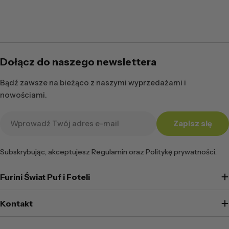
Dołącz do naszego newslettera
Bądź zawsze na bieżąco z naszymi wyprzedażami i
nowościami.
Adres
Zapisz się
e-
mail
Subskrybując, akceptujesz Regulamin oraz Politykę prywatności.
Furini Świat Puf i Foteli
Kontakt