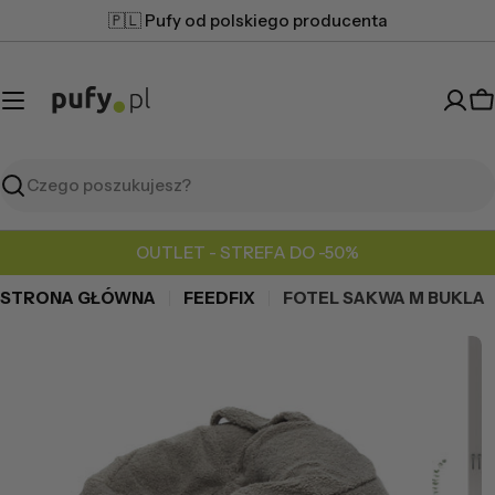
Przejdź
🇵🇱 Pufy od polskiego producenta
do
treści
K
Szukaj
OUTLET - STREFA DO -50%
STRONA GŁÓWNA
FEEDFIX
FOTEL SAKWA M BUKLA
Przejdź
do
informacji
o
produkcie