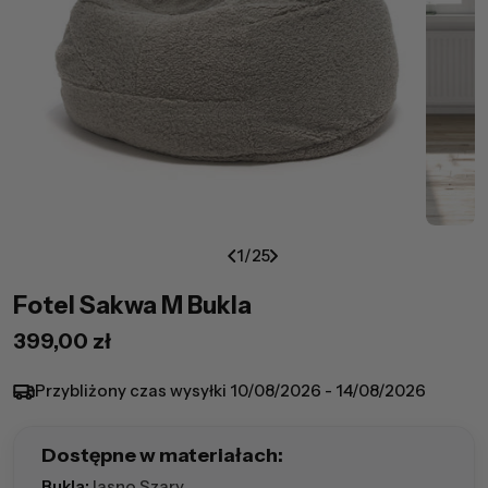
1
/
25
Fotel Sakwa M Bukla
Cena
399,00 zł
regularna
Przybliżony czas wysyłki
10/08/2026 - 14/08/2026
Dostępne w materiałach:
Bukla:
Jasno Szary