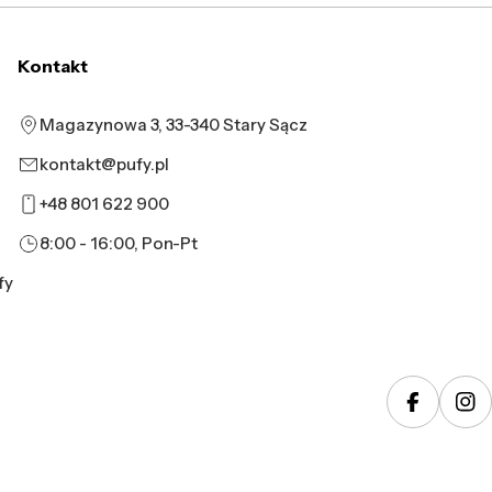
Kontakt
Magazynowa 3, 33-340 Stary Sącz
kontakt@pufy.pl
+48 801 622 900
8:00 - 16:00, Pon-Pt
fy
Faceboo
In