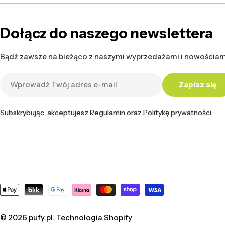
Dołącz do naszego newslettera
Bądź zawsze na bieżąco z naszymi wyprzedażami i nowościam
Adres
Zapisz się
e-
mail
Subskrybując, akceptujesz Regulamin oraz Politykę prywatności.
Metody
płatności
© 2026
pufy.pl
. Technologia Shopify