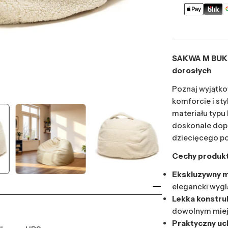
Metody
płatności
SAKWA M BUKLA
dorosłych
Poznaj wyjątko
komforcie i st
materiału typu
doskonale dopa
dziecięcego p
Cechy produkt
Ekskluzywny m
elegancki wygl
Lekka konstru
dowolnym miej
Praktyczny uc