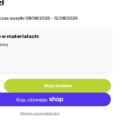
zł
na
czas wysyłki
08/08/2026 - 12/08/2026
 w materiałach:
owy
Wyprzedane
ilość dla Fotel Sakwa M Bukla
Zwiększ ilość dla Fotel Sakwa M Bukla
Więcej opcji płatności