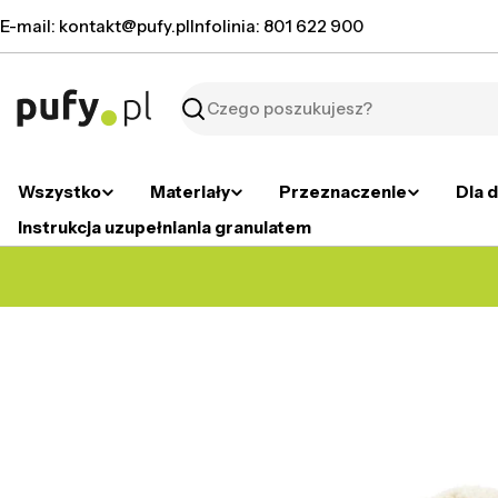
Przejdź
E-mail: kontakt@pufy.pl
Infolinia: 801 622 900
do
treści
Szukaj
Wszystko
Materiały
Przeznaczenie
Dla d
Instrukcja uzupełniania granulatem
Przejdź
do
informacji
o