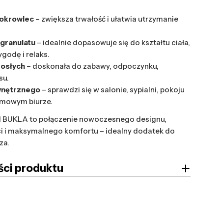
okrowiec
– zwiększa trwałość i ułatwia utrzymanie
 granulatu
– idealnie dopasowuje się do kształtu ciała,
godę i relaks.
rosłych
– doskonała do zabawy, odpoczynku,
su.
wnętrznego
– sprawdzi się w salonie, sypialni, pokoju
omowym biurze.
BUKLA to połączenie nowoczesnego designu,
i i maksymalnego komfortu – idealny dodatek do
za.
ci produktu