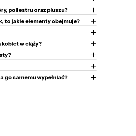
ry, poliestru oraz pluszu?
k, to jakie elementy obejmuje?
 kobiet w ciąży?
sty?
zeba go samemu wypełniać?