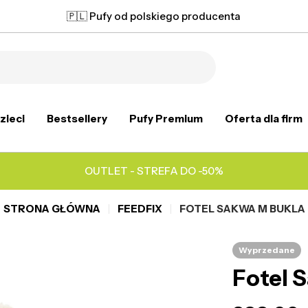
🇵🇱 Pufy od polskiego producenta
zieci
Bestsellery
Pufy Premium
Oferta dla firm
OUTLET - STREFA DO -50%
STRONA GŁÓWNA
FEEDFIX
FOTEL SAKWA M BUKLA
Wyprzedane
Fotel 