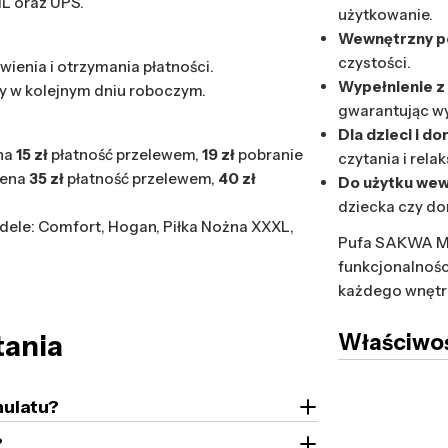
HL oraz UPS.
użytkowanie.
Wewnętrzny p
czystości.
wienia i otrzymania płatności.
Wypełnienie z
y w kolejnym dniu roboczym.
gwarantując wy
Dla dzieci i do
na
15 zł
płatność przelewem,
19 zł
pobranie
czytania i relak
cena
35 zł
płatność przelewem,
40 zł
Do użytku we
dziecka czy d
ele: Comfort, Hogan, Piłka Nożna XXXL,
Pufa SAKWA M 
funkcjonalnośc
każdego wnętr
tania
Właściwoś
nulatu?
?