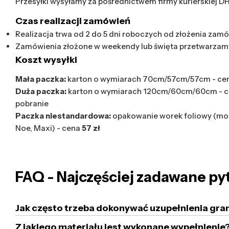
Przesyłki wysyłamy za pośrednictwem firmy kurierskiej D
Czas realizacji zamówień
Realizacja trwa od 2 do 5 dni roboczych od złożenia zamó
Zamówienia złożone w weekendy lub święta przetwarzam
Koszt wysyłki
Mała paczka:
karton o wymiarach 70cm/57cm/57cm - ce
Duża paczka:
karton o wymiarach 120cm/60cm/60cm - 
pobranie
Paczka niestandardowa:
opakowanie worek foliowy (mod
Noe, Maxi) - cena
57 zł
FAQ - Najczęściej zadawane py
Jak często trzeba dokonywać uzupełnienia gra
Z jakiego materiału jest wykonane wypełnienie