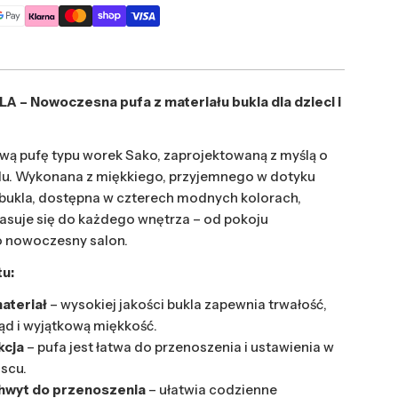
 – Nowoczesna pufa z materiału bukla dla dzieci i
wą pufę typu worek Sako, zaprojektowaną z myślą o
ylu. Wykonana z miękkiego, przyjemnego w dotyku
 bukla, dostępna w czterech modnych kolorach,
suje się do każdego wnętrza – od pokoju
o nowoczesny salon.
u:
ateriał
– wysokiej jakości bukla zapewnia trwałość,
ąd i wyjątkową miękkość.
kcja
– pufa jest łatwa do przenoszenia i ustawienia w
scu.
hwyt do przenoszenia
– ułatwia codzienne