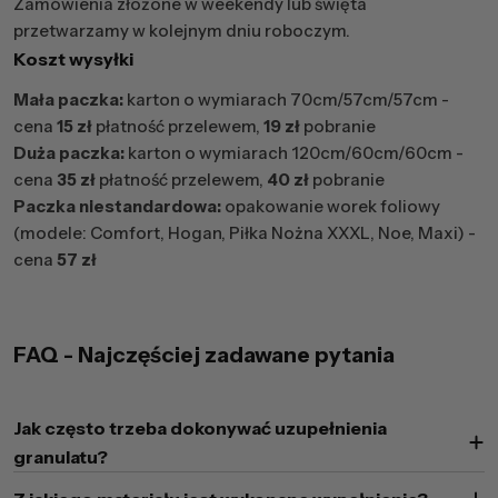
Zamówienia złożone w weekendy lub święta
przetwarzamy w kolejnym dniu roboczym.
Koszt wysyłki
Mała paczka:
karton o wymiarach 70cm/57cm/57cm -
cena
15 zł
płatność przelewem,
19 zł
pobranie
Duża paczka:
karton o wymiarach 120cm/60cm/60cm -
cena
35 zł
płatność przelewem,
40 zł
pobranie
Paczka niestandardowa:
opakowanie worek foliowy
(modele: Comfort, Hogan, Piłka Nożna XXXL, Noe, Maxi) -
cena
57 zł
FAQ - Najczęściej zadawane pytania
Jak często trzeba dokonywać uzupełnienia
granulatu?