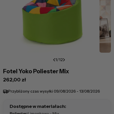
1
/
12
Fotel Yoko Poliester Mix
Cena
262,00 zł
regularna
Przybliżony czas wysyłki
09/08/2026 - 13/08/2026
Dostępne w materiałach:
Poliester:
Limonkowy - Mix