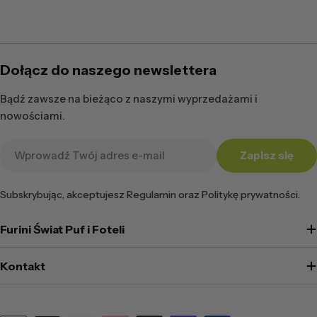
Dołącz do naszego newslettera
Bądź zawsze na bieżąco z naszymi wyprzedażami i
nowościami.
Adres
Zapisz się
e-
mail
Subskrybując, akceptujesz Regulamin oraz Politykę prywatności.
Furini Świat Puf i Foteli
Kontakt