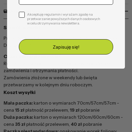
Dostawa i koszt wysyłki
Akceptuję regulamin i wyrażam zgodę na
przetwarzanie powyższych danych osobowych
w celu otrzymywania newslettera.
Sposób wysyłki
Przesyłki wysyłamy za pośrednictwem firmy kurierskiej
DHL oraz UPS.
Zapisuję się!
Czas realizacji zamówień
Realizacja trwa od 2 do 5 dni roboczych od złożenia
zamówienia i otrzymania płatności.
Zamówienia złożone w weekendy lub święta
przetwarzamy w kolejnym dniu roboczym.
Koszt wysyłki
Mała paczka:
karton o wymiarach 70cm/57cm/57cm -
cena
15 zł
płatność przelewem,
19 zł
pobranie
Duża paczka:
karton o wymiarach 120cm/60cm/60cm -
cena
35 zł
płatność przelewem,
40 zł
pobranie
Paczka niestandardowa:
opakowanie worek foliowy