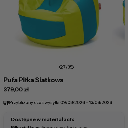
27
/
35
Pufa Piłka Siatkowa
Cena
379,00 zł
regularna
Przybliżony czas wysyłki
09/08/2026 - 13/08/2026
Dostępne w materiałach:
Piłka siatkowa:
limonkowo-turkusowa