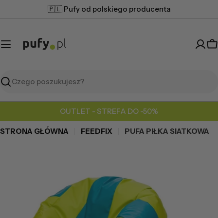
Przejdź
🇵🇱 Pufy od polskiego producenta
do
treści
K
Szukaj
OUTLET - STREFA DO -50%
STRONA GŁÓWNA
FEEDFIX
PUFA PIŁKA SIATKOWA
Przejdź
do
informacji
o
produkcie