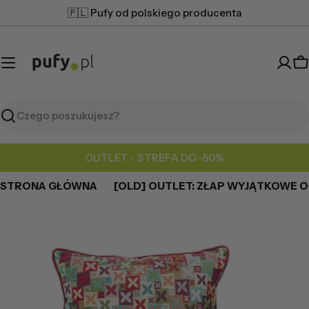
Przejdź
🇵🇱 Pufy od polskiego producenta
do
treści
K
Szukaj
OUTLET - STREFA DO -50%
STRONA GŁÓWNA
[OLD] OUTLET: ZŁAP WYJĄTKOWE OK
Przejdź
do
informacji
o
produkcie