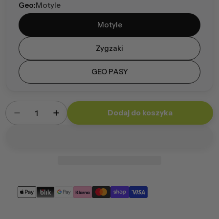
Geo:
Motyle
Motyle
Zygzaki
GEO PASY
Ilość
Dodaj do koszyka
Zmniejsz ilość dla Poduszka Geo 50x50 cm
Zwiększ ilość dla Poduszka Geo 50x5
Metody
płatności