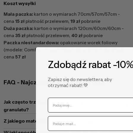
Koszt wysyłki
Mała paczka:
karton o wymiarach 70cm/57cm/57cm -
cena
15 zł
płatność przelewem,
19 zł
pobranie
Duża paczka:
karton o wymiarach 120cm/60cm/60cm -
cena
35 zł
płatność przelewem,
40 zł
pobranie
Paczka niestandardowa:
opakowanie worek foliowy
(modele: Comfort, Hogan, Piłka Nożna XXXL, Noe, Maxi) -
cena
57 zł
Zdobądź rabat -10
Zapisz się do newslettera, aby
FAQ - Najczęściej zadawane pytania
otrzymać rabat! ​💚
Jak często trzeba dokonywać uzupełnienia
granulatu?
Z jakiego materiału jest wykonane wypełnienie?
W jaki sposób czyścić fotele wykonane z ekoskóry,