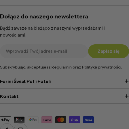
Dołącz do naszego newslettera
Bądź zawsze na bieżąco z naszymi wyprzedażami i
nowościami.
Adres
Zapisz się
e-
mail
Subskrybując, akceptujesz Regulamin oraz Politykę prywatności.
Furini Świat Puf i Foteli
Kontakt
Metody
płatności