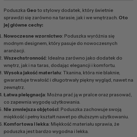
Poduszka
Geo
to stylowy dodatek, który świetnie
sprawdzi się zarówno na tarasie, jak i we wnętrzach.
Oto
jej główne cechy:
Nowoczesne wzornictwo
: Poduszka wyróżnia się
modnym designem, który pasuje do nowoczesnych
aranżacji.
Wszechstronność
: Idealna zarówno jako dodatek do
wnętrz, jak i na taras, dodając elegancji i komfortu.
Wysoka jakość materiału
: Tkanina, która nie blaknie,
gwarantuje trwałość i długotrwały piękny wygląd, nawet na
zewnątrz.
Łatwa pielęgnacja
: Można prać ją w pralce oraz prasować,
co zapewnia wygodę użytkowania.
Nie zmniejsza objętości
: Poduszka zachowuje swoją
miękkość i pełny kształt nawet po dłuższym użytkowaniu.
Komfortowa i lekka
: Miękkość materiału sprawia, że
poduszka jest bardzo wygodna i lekka.