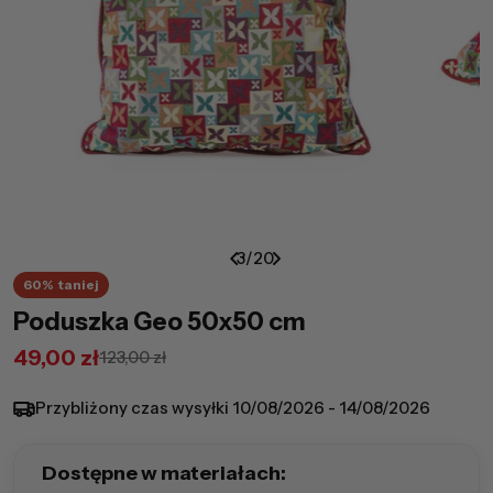
3
/
20
60%
taniej
Poduszka Geo 50x50 cm
49,00 zł
123,00 zł
Cena
Cena
promocyjna
regularna
Przybliżony czas wysyłki
10/08/2026 - 14/08/2026
Dostępne w materiałach: