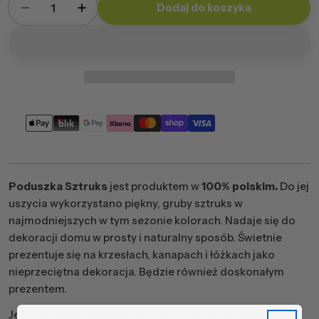
Dodaj do koszyka
Zmniejsz ilość dla Poduszka kwadratowa Sztr
Zwiększ ilość dla Poduszka kwadrato
Metody
płatności
Poduszka Sztruks
jest produktem w
100% polskim.
Do jej
uszycia wykorzystano piękny, gruby sztruks w
najmodniejszych w tym sezonie kolorach. Nadaje się do
dekoracji domu w prosty i naturalny sposób. Świetnie
prezentuje się na krzesłach, kanapach i łóżkach jako
nieprzeciętna dekoracja. Będzie również doskonałym
prezentem.
Jeżeli szukasz eleganckiej, a zarazem idealnie pasującej