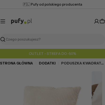
Przejdź
🇵🇱 Pufy od polskiego producenta
do
treści
K
Szukaj
OUTLET - STREFA DO -50%
STRONA GŁÓWNA
DODATKI
PODUSZKA KWADRATOWA SZTRUKS
Przejdź
do
informacji
o
produkcie