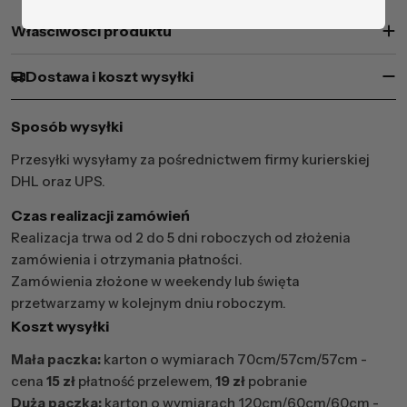
Właściwości produktu
Dostawa i koszt wysyłki
Sposób wysyłki
Przesyłki wysyłamy za pośrednictwem firmy kurierskiej
DHL oraz UPS.
Czas realizacji zamówień
Realizacja trwa od 2 do 5 dni roboczych od złożenia
zamówienia i otrzymania płatności.
Zamówienia złożone w weekendy lub święta
przetwarzamy w kolejnym dniu roboczym.
Koszt wysyłki
Mała paczka:
karton o wymiarach 70cm/57cm/57cm -
cena
15 zł
płatność przelewem,
19 zł
pobranie
Duża paczka:
karton o wymiarach 120cm/60cm/60cm -