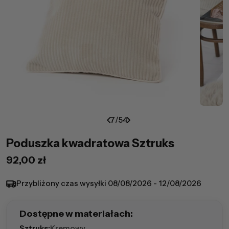
7
/
54
Poduszka kwadratowa Sztruks
Cena
92,00 zł
regularna
Przybliżony czas wysyłki
08/08/2026 - 12/08/2026
Dostępne w materiałach:
Sztruks:
Kremowy