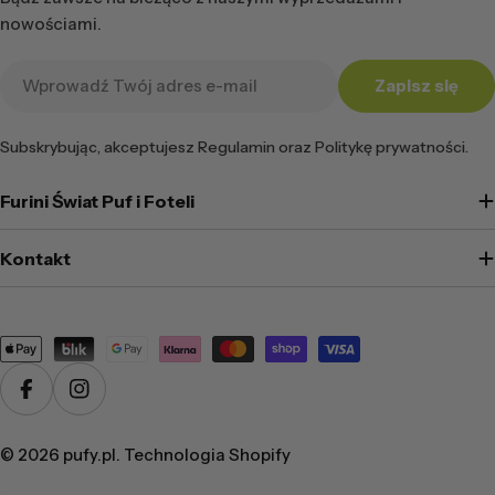
nowościami.
Adres
Zapisz się
e-
mail
Subskrybując, akceptujesz Regulamin oraz Politykę prywatności.
Furini Świat Puf i Foteli
Kontakt
Metody
płatności
Facebook
Instagram
© 2026
pufy.pl
. Technologia Shopify