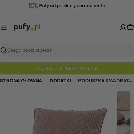
Przejdź
🇵🇱 Pufy od polskiego producenta
do
treści
K
Szukaj
OUTLET - STREFA DO -50%
STRONA GŁÓWNA
DODATKI
PODUSZKA KWADRATOWA SZTRUKS
Przejdź
do
informacji
o
produkcie