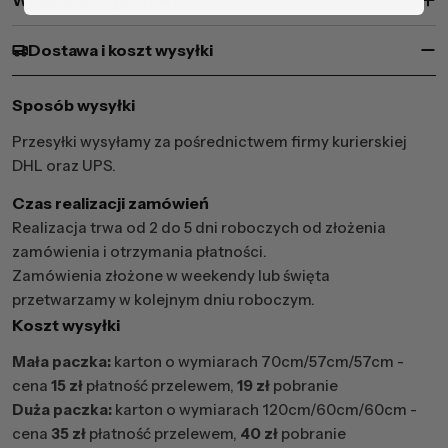
Właściwości produktu
Dostawa i koszt wysyłki
Sposób wysyłki
Przesyłki wysyłamy za pośrednictwem firmy kurierskiej
DHL oraz UPS.
Czas realizacji zamówień
Realizacja trwa od 2 do 5 dni roboczych od złożenia
zamówienia i otrzymania płatności.
Zamówienia złożone w weekendy lub święta
przetwarzamy w kolejnym dniu roboczym.
Koszt wysyłki
Mała paczka:
karton o wymiarach 70cm/57cm/57cm -
cena
15 zł
płatność przelewem,
19 zł
pobranie
Duża paczka:
karton o wymiarach 120cm/60cm/60cm -
cena
35 zł
płatność przelewem,
40 zł
pobranie