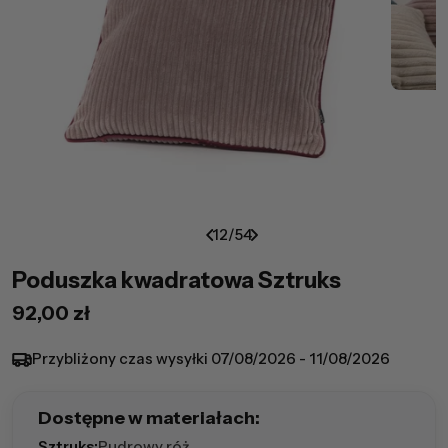
12
/
54
Poduszka kwadratowa Sztruks
Cena
92,00 zł
regularna
Przybliżony czas wysyłki
07/08/2026 - 11/08/2026
Dostępne w materiałach:
Sztruks:
Pudrowy róż