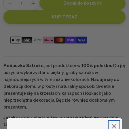
Dodaj do koszyka
Zmniejsz ilość dla Poduszka kwadratowa Sztr
Zwiększ ilość dla Poduszka kwadrato
KUP TERAZ
Metody
płatności
Poduszka Sztruks
jest produktem w
100% polskim.
Do jej
uszycia wykorzystano piękny, gruby sztruks w
najmodniejszych w tym sezonie kolorach. Nadaje się do
dekoracji domu w prosty i naturalny sposób. Świetnie
prezentuje się na krzesłach, kanapach i łóżkach jako
nieprzeciętna dekoracja. Będzie również doskonałym
prezentem.
Jeżeli szukasz eleganckiej, a zarazem idealnie pasującej
także do bardziej tradycyjnych pomieszczeń poduszki to