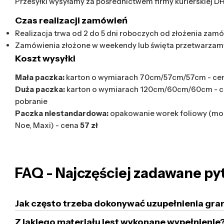
Przesyłki wysyłamy za pośrednictwem firmy kurierskiej D
Czas realizacji zamówień
Realizacja trwa od 2 do 5 dni roboczych od złożenia zamó
Zamówienia złożone w weekendy lub święta przetwarzam
Koszt wysyłki
Mała paczka:
karton o wymiarach 70cm/57cm/57cm - ce
Duża paczka:
karton o wymiarach 120cm/60cm/60cm - 
pobranie
Paczka niestandardowa:
opakowanie worek foliowy (mod
Noe, Maxi) - cena
57 zł
FAQ - Najczęściej zadawane py
Jak często trzeba dokonywać uzupełnienia gra
Z jakiego materiału jest wykonane wypełnienie