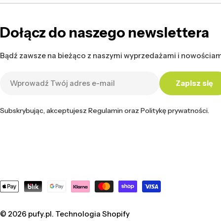
Dołącz do naszego newslettera
Bądź zawsze na bieżąco z naszymi wyprzedażami i nowościam
Adres
Zapisz się
e-
mail
Subskrybując, akceptujesz Regulamin oraz Politykę prywatności.
Metody
płatności
© 2026
pufy.pl
. Technologia Shopify