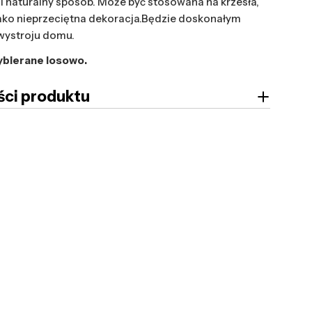
i naturalny sposób. Może być stosowana na krzesła,
jako nieprzeciętna dekoracja.Będzie doskonałym
wystroju domu.
ybierane losowo.
ci produktu