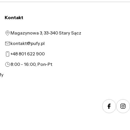
Kontakt
Magazynowa 3, 33-340 Stary Sącz
kontakt@pufy.pl
+48 801 622 900
8:00 - 16:00, Pon-Pt
fy
Faceboo
In