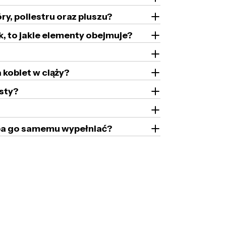
ry, poliestru oraz pluszu?
k, to jakie elementy obejmuje?
 kobiet w ciąży?
sty?
zeba go samemu wypełniać?