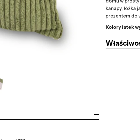
domu w prosty 
kanapy, łóżka 
prezentem do 
Kolory łatek w
Właściwoś