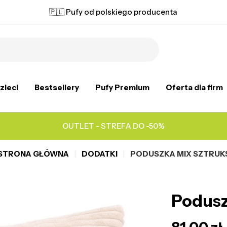
🇵🇱 Pufy od polskiego producenta
zieci
Bestsellery
Pufy Premium
Oferta dla firm
OUTLET - STREFA DO -50%
STRONA GŁÓWNA
DODATKI
PODUSZKA MIX SZTRUK
Podusz