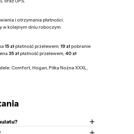
HL oraz UPS.
wienia i otrzymania płatności.
y w kolejnym dniu roboczym.
na
15 zł
płatność przelewem,
19 zł
pobranie
cena
35 zł
płatność przelewem,
40 zł
ele: Comfort, Hogan, Piłka Nożna XXXL,
tania
nulatu?
?