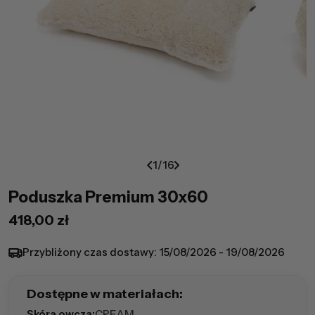
1
/
16
Poduszka Premium 30x60
Cena
418,00 zł
regularna
Przybliżony czas dostawy:
15/08/2026 - 19/08/2026
Dostępne w materiałach:
Skóra owcza:
CREAM