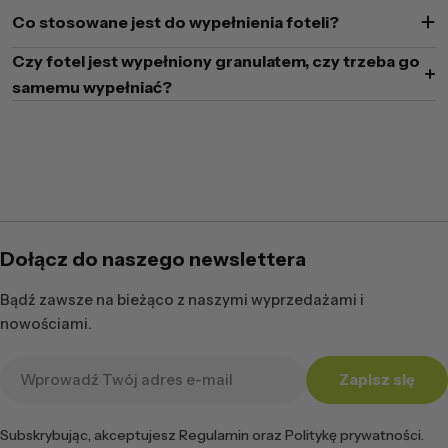
Co stosowane jest do wypełnienia foteli?
Czy fotel jest wypełniony granulatem, czy trzeba go
samemu wypełniać?
Dołącz do naszego newslettera
Bądź zawsze na bieżąco z naszymi wyprzedażami i
nowościami.
Adres
Zapisz się
e-
mail
Subskrybując, akceptujesz Regulamin oraz Politykę prywatności.