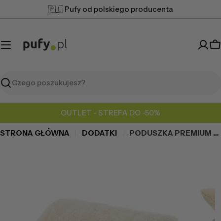
Przejdź
🇵🇱 Pufy od polskiego producenta
do
treści
K
Szukaj
OUTLET - STREFA DO -50%
STRONA GŁÓWNA
DODATKI
PODUSZKA PREMIUM 30X60
Przejdź
do
informacji
o
produkcie