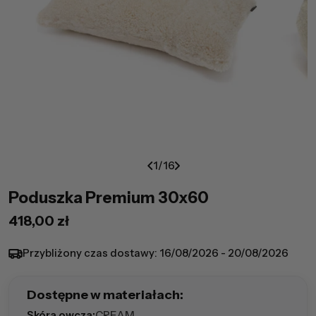
1
/
16
Poduszka Premium 30x60
Cena
418,00 zł
regularna
Przybliżony czas dostawy:
16/08/2026 - 20/08/2026
Dostępne w materiałach:
Skóra owcza:
CREAM