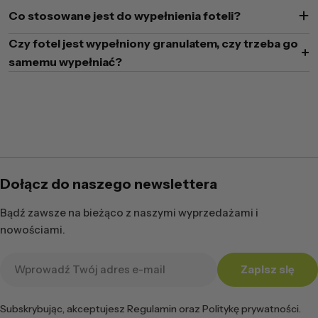
Co stosowane jest do wypełnienia foteli?
Czy fotel jest wypełniony granulatem, czy trzeba go
samemu wypełniać?
Dołącz do naszego newslettera
Bądź zawsze na bieżąco z naszymi wyprzedażami i
nowościami.
Adres
Zapisz się
e-
mail
Subskrybując, akceptujesz Regulamin oraz Politykę prywatności.