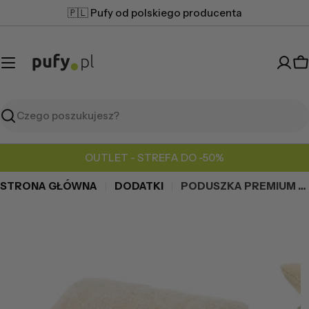
Przejdź
🇵🇱 Pufy od polskiego producenta
do
treści
K
Szukaj
OUTLET - STREFA DO -50%
STRONA GŁÓWNA
DODATKI
PODUSZKA PREMIUM 30X60
Przejdź
do
informacji
o
produkcie