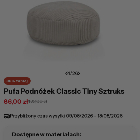
4
/
26
30%
taniej
Pufa Podnóżek Classic Tiny Sztruks
86,00 zł
123,00 zł
Cena
Cena
promocyjna
regularna
Przybliżony czas wysyłki
09/08/2026 - 13/08/2026
Dostępne w materiałach: