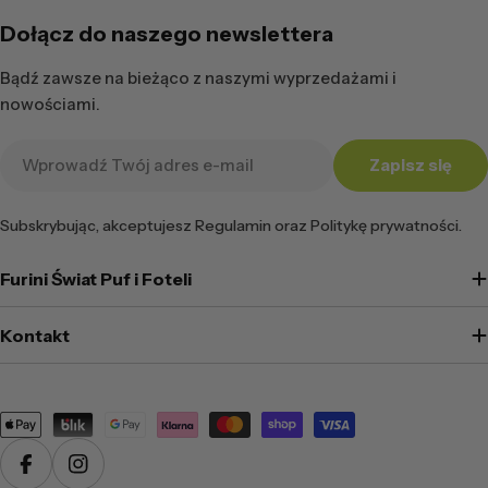
Dołącz do naszego newslettera
Bądź zawsze na bieżąco z naszymi wyprzedażami i
nowościami.
Adres
Zapisz się
e-
mail
Subskrybując, akceptujesz Regulamin oraz Politykę prywatności.
Furini Świat Puf i Foteli
Kontakt
Metody
płatności
Facebook
Instagram