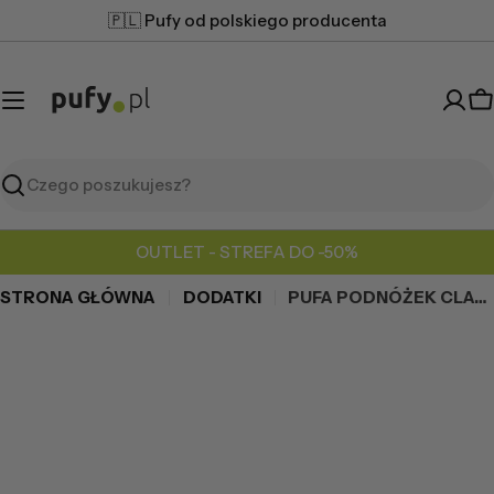
Przejdź
🇵🇱 Pufy od polskiego producenta
do
treści
K
Szukaj
OUTLET - STREFA DO -50%
STRONA GŁÓWNA
DODATKI
PUFA PODNÓŻEK CLASSIC TINY SZTRUKS
Przejdź
do
informacji
o
produkcie