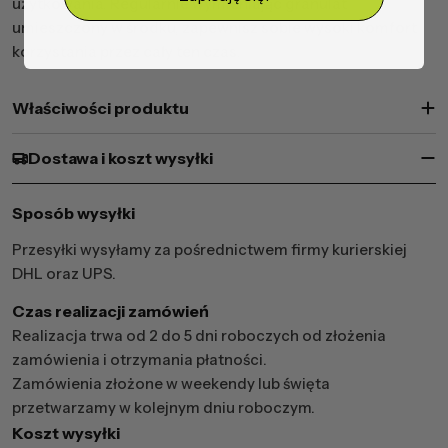
użytkowania. Regularnie wymieniając granulat
umieszczony w środku, zapewnisz sobie wysoki komfort
korzystania przez cały ten czas.
Właściwości produktu
Dostawa i koszt wysyłki
Sposób wysyłki
Przesyłki wysyłamy za pośrednictwem firmy kurierskiej
DHL oraz UPS.
Czas realizacji zamówień
Realizacja trwa od 2 do 5 dni roboczych od złożenia
zamówienia i otrzymania płatności.
Zamówienia złożone w weekendy lub święta
przetwarzamy w kolejnym dniu roboczym.
Koszt wysyłki