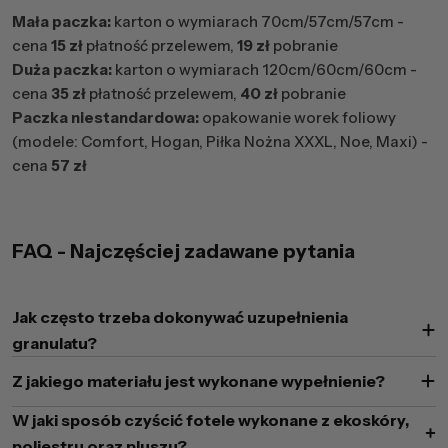
Mała paczka:
karton o wymiarach 70cm/57cm/57cm -
cena
15 zł
płatność przelewem,
19 zł
pobranie
Duża paczka:
karton o wymiarach 120cm/60cm/60cm -
cena
35 zł
płatność przelewem,
40 zł
pobranie
Paczka niestandardowa:
opakowanie worek foliowy
(modele: Comfort, Hogan, Piłka Nożna XXXL, Noe, Maxi) -
cena
57 zł
FAQ - Najczęściej zadawane pytania
Jak często trzeba dokonywać uzupełnienia
granulatu?
Z jakiego materiału jest wykonane wypełnienie?
W jaki sposób czyścić fotele wykonane z ekoskóry,
poliestru oraz pluszu?