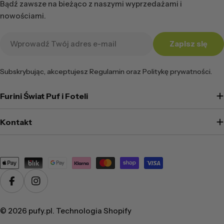
Bądź zawsze na bieżąco z naszymi wyprzedażami i
nowościami.
Adres
Zapisz się
e-
mail
Subskrybując, akceptujesz Regulamin oraz Politykę prywatności.
Furini Świat Puf i Foteli
Kontakt
Metody
płatności
Facebook
Instagram
© 2026
pufy.pl
. Technologia Shopify