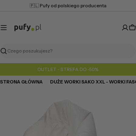
Przejdź
🇵🇱 Pufy od polskiego producenta
do
treści
K
Szukaj
OUTLET - STREFA DO -50%
STRONA GŁÓWNA
DUŻE WORKI SAKO XXL - WORKI FA
Przejdź
do
informacji
o
produkcie