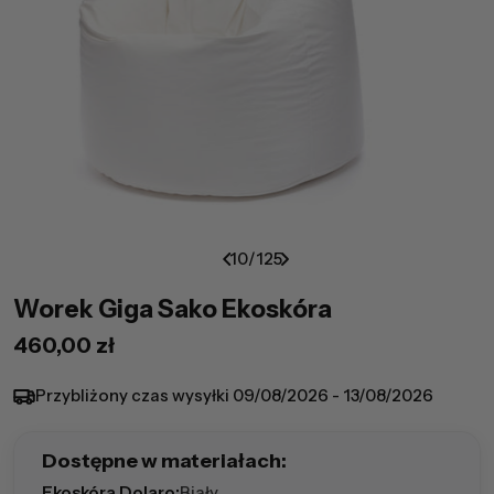
10
/
125
Worek Giga Sako Ekoskóra
Cena
460,00 zł
regularna
Przybliżony czas wysyłki
09/08/2026 - 13/08/2026
Dostępne w materiałach:
Ekoskóra Dolaro:
Biały