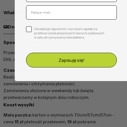
Właściwości produktu
Dostawa i koszt wysyłki
Akceptuję regulamin i wyrażam zgodę na
przetwarzanie powyższych danych osobowych
w celu otrzymywania newslettera.
Sposób wysyłki
Przesyłki wysyłamy za pośrednictwem firmy kurierskiej
DHL oraz UPS.
Zapisuję się!
Czas realizacji zamówień
Realizacja trwa od 2 do 5 dni roboczych od złożenia
zamówienia i otrzymania płatności.
Zamówienia złożone w weekendy lub święta
przetwarzamy w kolejnym dniu roboczym.
Koszt wysyłki
Mała paczka:
karton o wymiarach 70cm/57cm/57cm -
cena
15 zł
płatność przelewem,
19 zł
pobranie