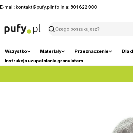
Przejdź
E-mail: kontakt@pufy.pl
Infolinia: 801 622 900
do
treści
Szukaj
Wszystko
Materiały
Przeznaczenie
Dla d
Instrukcja uzupełniania granulatem
Przejdź
do
informacji
o