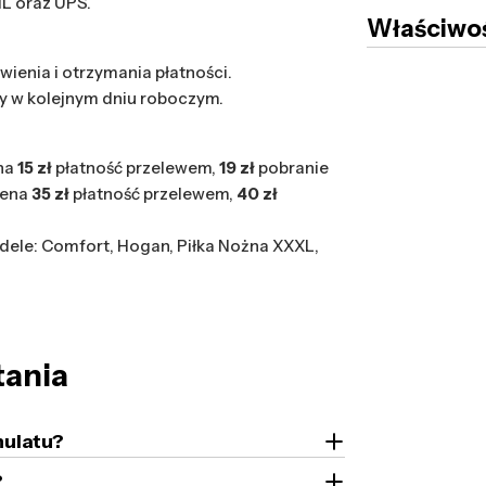
HL oraz UPS.
Właściwoś
wienia i otrzymania płatności.
y w kolejnym dniu roboczym.
na
15 zł
płatność przelewem,
19 zł
pobranie
cena
35 zł
płatność przelewem,
40 zł
ele: Comfort, Hogan, Piłka Nożna XXXL,
tania
nulatu?
?