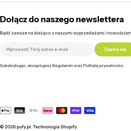
Dołącz do naszego newslettera
Bądź zawsze na bieżąco z naszymi wyprzedażami i nowościam
Adres
Zapisz się
e-
mail
Subskrybując, akceptujesz Regulamin oraz Politykę prywatności.
Metody
płatności
© 2026
pufy.pl
. Technologia Shopify