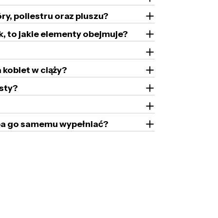
ry, poliestru oraz pluszu?
k, to jakie elementy obejmuje?
 kobiet w ciąży?
sty?
zeba go samemu wypełniać?