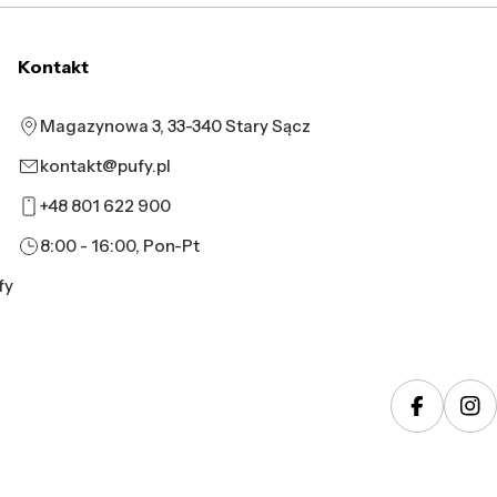
Kontakt
Magazynowa 3, 33-340 Stary Sącz
kontakt@pufy.pl
+48 801 622 900
8:00 - 16:00, Pon-Pt
fy
Faceboo
In