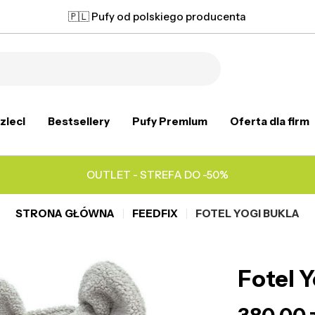
🇵🇱 Pufy od polskiego producenta
zieci
Bestsellery
Pufy Premium
Oferta dla firm
OUTLET - STREFA DO -50%
STRONA GŁÓWNA
FEEDFIX
FOTEL YOGI BUKLA
Fotel Y