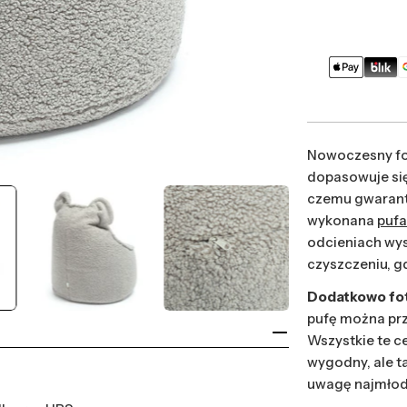
Metody
płatności
Nowoczesny fo
dopasowuje się 
czemu gwarantu
wykonana
puf
odcieniach wys
czyszczeniu, 
Dodatkowo fot
pufę można prz
Wszystkie te ce
wygodny, ale t
uwagę najmłod