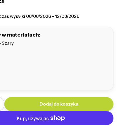
zł
na
czas wysyłki
08/08/2026 - 12/08/2026
 w materiałach:
 Szary
Dodaj do koszyka
lość dla Fotel Yogi Bukla
większ ilość dla Fotel Yogi Bukla