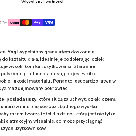
Więcej opcji płatności
tel
Yogi
wypełniony
granulatem
doskonale
do kształtu ciała, idealnie je podpierając, dzięki
je wysoki komfort użytkowania. Starannie
a
polskiego producenta dostępna jest w kilku
okiej jakości materiału
.
Ponadto jest bardzo łatwa w
gdyż ma zdejmowany pokrowiec.
el posiada uszy
, które służą za uchwyt, dzięki czemu
enieść w inne miejsce bez zbędnego wysiłku.
chy razem tworzą fotel dla dzieci, który jest nie tylko
akże atrakcyjny wizualnie, co może przyciągnąć
szych użytkowników.