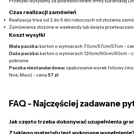
Przesyłki wysyłamy za pośrednictwem firmy kurierskiej D
Czas realizacji zamówień
Realizacja trwa od 2 do 5 dni roboczych od złożenia zamó
Zamówienia złożone w weekendy lub święta przetwarzam
Koszt wysyłki
Mała paczka:
karton o wymiarach 70cm/57cm/57cm - ce
Duża paczka:
karton o wymiarach 120cm/60cm/60cm - 
pobranie
Paczka niestandardowa:
opakowanie worek foliowy (mod
Noe, Maxi) - cena
57 zł
FAQ - Najczęściej zadawane py
Jak często trzeba dokonywać uzupełnienia gra
Z jakiego materiału jest wykonane wypełnienie