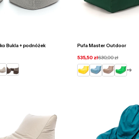
iko Bukla + podnóżek
Pufa Master Outdoor
535,50 zł
630,00 zł
Cena
Cena
promocyjna
regularna
y
ppucino
Ciemno
Żółty
Jasno
Cappucino
Zielony
+9
Brązowy
Niebieski