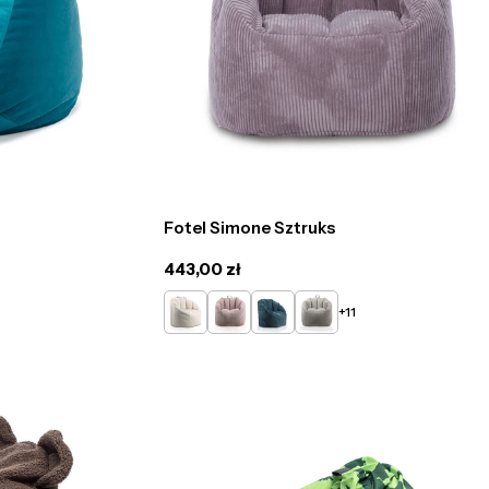
Fotel Simone Sztruks
Cena
443,00 zł
regularna
Kremowy
Pudrowy
Turkusowy
Popielaty
+11
róż