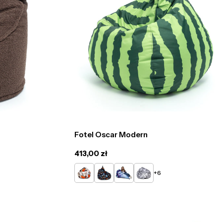
Fotel Oscar Modern
Cena
413,00 zł
regularna
DG42
DG40
DG52
DG48
+6