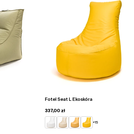
Fotel Seat L Ekoskóra
Cena
337,00 zł
regularna
Biały
Beżowy
Żółty
Słoneczny
y
+15