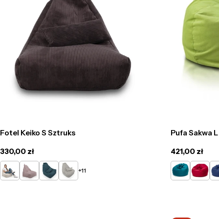
Fotel Keiko S Sztruks
Pufa Sakwa L
Cena
330,00 zł
Cena
421,00 zł
regularna
regularna
Kremowy
Pudrowy
Turkusowy
Popielaty
Turkusowy
Czerwo
Ni
+11
róż