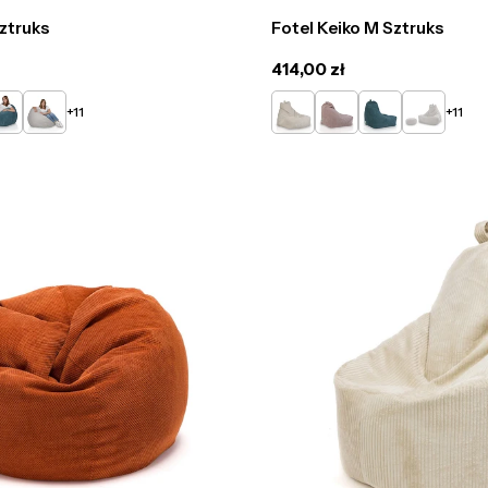
ztruks
Fotel Keiko M Sztruks
Cena
414,00 zł
regularna
y
rkusowy
Popielaty
Kremowy
Pudrowy
Turkusowy
Popielaty
+11
+11
róż