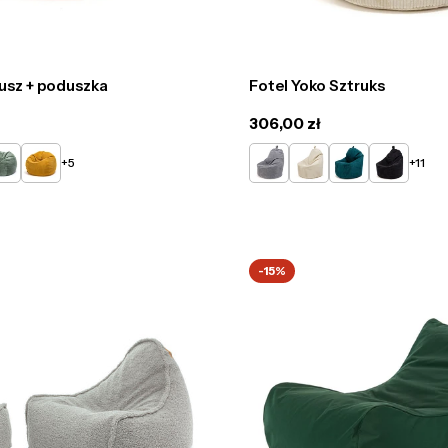
usz + poduszka
Fotel Yoko Sztruks
Cena
306,00 zł
regularna
elony
Żółty
Gołębi
Kremowy
Butelkowa
Czarny
+5
+11
zieleń
-15%