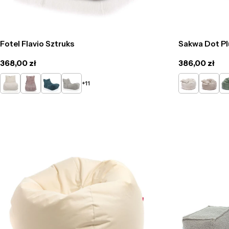
Fotel Flavio Sztruks
Sakwa Dot Pl
Cena
368,00 zł
Cena
386,00 zł
regularna
regularna
Kremowy
Pudrowy
Turkusowy
Popielaty
Kremowy
Beżowy
Zi
+11
róż