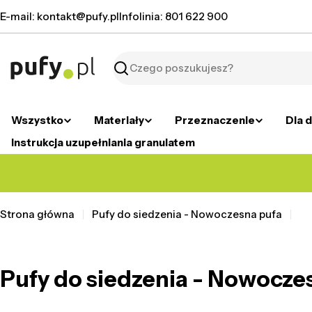
Przejdź
E-mail: kontakt@pufy.pl
Infolinia: 801 622 900
do
treści
Szukaj
Wszystko
Materiały
Przeznaczenie
Dla d
Instrukcja uzupełniania granulatem
Strona główna
Pufy do siedzenia - Nowoczesna pufa
Pufy do siedzenia - Nowocze