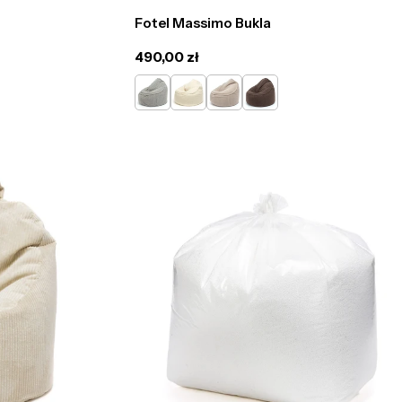
Fotel Massimo Bukla
Cena
490,00 zł
regularna
Jasno
Kremowy
Cappucino
Ciemno
Szary
Brązowy