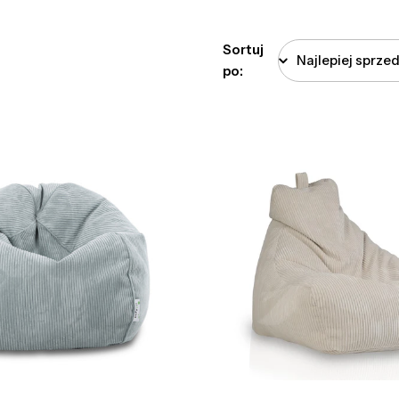
Sortuj
po: