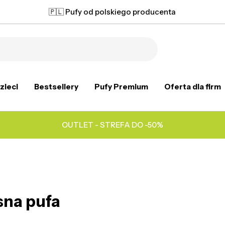
🇵🇱 Pufy od polskiego producenta
zieci
Bestsellery
Pufy Premium
Oferta dla firm
OUTLET - STREFA DO -50%
sna pufa