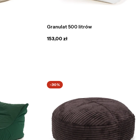
Granulat 500 litrów
Cena
153,00 zł
regularna
-30%