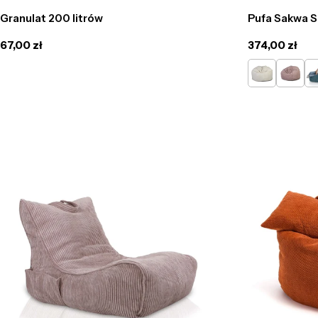
Granulat 200 litrów
Pufa Sakwa S
Cena
67,00 zł
Cena
374,00 zł
regularna
regularna
Kremowy
Pudrow
Tu
róż