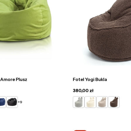
 Amore Plusz
Fotel Yogi Bukla
Cena
380,00 zł
regularna
ny
ebieski
Czarny
Jasno
Kremowy
Cappucino
Ciemno
+9
Szary
Brązowy