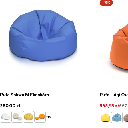
-15%
Pufa Sakwa M Ekoskóra
Pufa Luigi O
Cena
280,00 zł
583,95 zł
687,
Cena
Cena
regularna
promocyjna
regularna
Biały
Beżowy
Żółty
Pomarańczowy
Żółty
Jasno
Ca
+15
Niebiesk