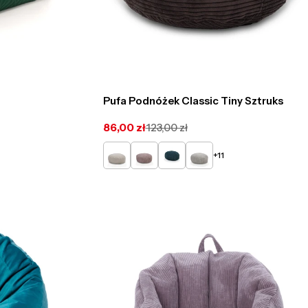
Pufa Podnóżek Classic Tiny Sztruks
86,00 zł
123,00 zł
Cena
Cena
promocyjna
regularna
Kremowy
Pudrowy
Turkusowy
Popielaty
+11
róż