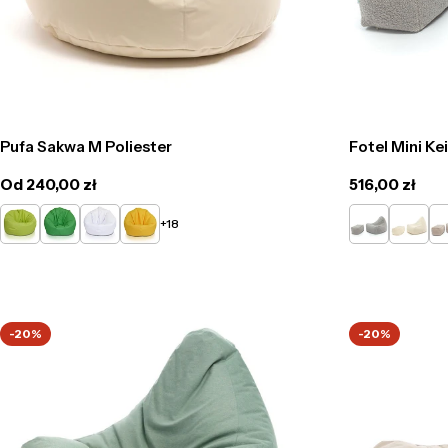
Pufa Sakwa M Poliester
Fotel Mini Ke
Cena
Od 240,00 zł
Cena
516,00 zł
regularna
regularna
Limonkowy
Zielony
Biały
Żółty
Jasno
Kremow
Ca
+18
Szary
-20%
-20%