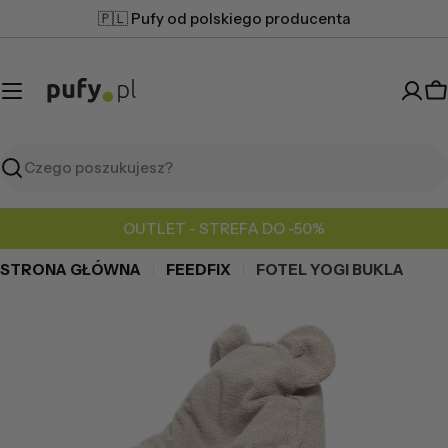
Przejdź
🇵🇱 Pufy od polskiego producenta
do
treści
K
Szukaj
OUTLET - STREFA DO -50%
STRONA GŁÓWNA
FEEDFIX
FOTEL YOGI BUKLA
Przejdź
do
informacji
o
produkcie