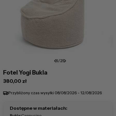
6
/
25
Fotel Yogi Bukla
Cena
380,00 zł
regularna
Przybliżony czas wysyłki
08/08/2026 - 12/08/2026
Dostępne w materiałach:
Bukla:
Cappucino