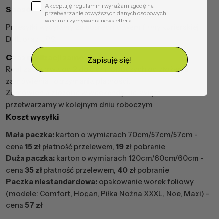
Akceptuję regulamin i wyrażam zgodę na
Sposób wysyłki
przetwarzanie powyższych danych osobowych
w celu otrzymywania newslettera.
Przesyłki wysyłamy za pośrednictwem firmy kurierskiej
DHL oraz UPS.
Czas realizacji zamówień
Zapisuję się!
Realizacja trwa od 2 do 5 dni roboczych od złożenia
zamówienia i otrzymania płatności.
Zamówienia złożone w weekendy lub święta
przetwarzamy w kolejnym dniu roboczym.
Koszt wysyłki
Mała paczka:
karton o wymiarach 70cm/57cm/57cm -
cena
15 zł
płatność przelewem,
19 zł
pobranie
Duża paczka:
karton o wymiarach 120cm/60cm/60cm -
cena
35 zł
płatność przelewem,
40 zł
pobranie
Paczka niestandardowa:
opakowanie worek foliowy
(modele: Comfort, Hogan, Piłka Nożna XXXL, Noe, Maxi) -
cena
57 zł