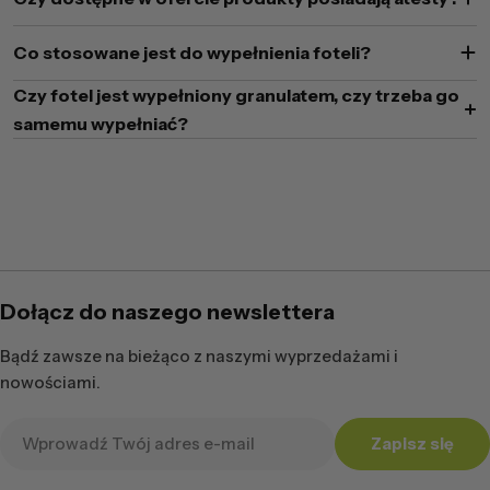
Co stosowane jest do wypełnienia foteli?
Czy fotel jest wypełniony granulatem, czy trzeba go
samemu wypełniać?
Dołącz do naszego newslettera
Bądź zawsze na bieżąco z naszymi wyprzedażami i
nowościami.
Adres
Zapisz się
e-
mail