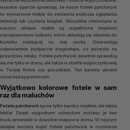
Wyraźnie wydzielone siedzisko i dobrze wyprofilowane,
wysokie oparcie sprawiają, że nasze fotele patchwork
to wymarzone meble do siedzenia podczas oglądania
telewizji lub czytania książek. Wszystkie oferowane w
naszym sklepie meble są wypełnione miękkimi
styropianowymi kulkami, które układają się idealnie do
kształtu siedzącej na niej osoby. Gwarantują
odpowiednie podparcie kręgosłupa, co pozwala na
prawdziwy relaks. Fotele patchwork świetnie sprawdzą
się nie tylko w domu, ale także w strefie wypoczynkowej
w Twojej firmie czy poczekalni. Ten barwny akcent
ożywi każdą przestrzeń.
Wyjątkowo kolorowe fotele w sam
raz dla maluchów
Fotele patchwork
są nie tylko bardzo miękkie, ale także
lekkie. Dzięki wygodnym uchwytom możesz je bez
trudu przenieść w dowolne miejsce w domu. W naszym
sklepie możesz kupić fotele patchwork w rozmiarze