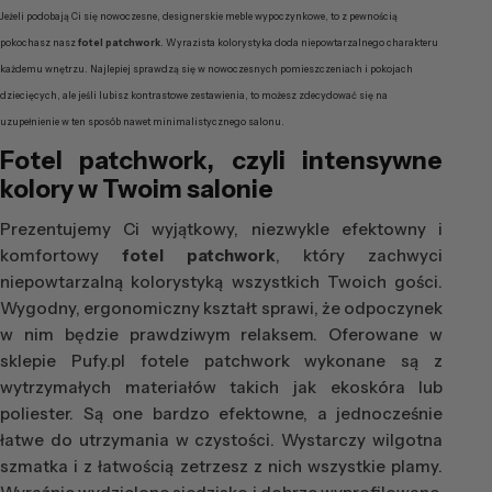
Jeżeli podobają Ci się nowoczesne, designerskie meble wypoczynkowe, to z pewnością
pokochasz nasz
fotel patchwork
. Wyrazista kolorystyka doda niepowtarzalnego charakteru
każdemu wnętrzu. Najlepiej sprawdzą się w nowoczesnych pomieszczeniach i pokojach
dziecięcych, ale jeśli lubisz kontrastowe zestawienia, to możesz zdecydować się na
uzupełnienie w ten sposób nawet minimalistycznego salonu.
Fotel patchwork, czyli intensywne
kolory w Twoim salonie
Prezentujemy Ci wyjątkowy, niezwykle efektowny i
komfortowy
fotel patchwork
, który zachwyci
niepowtarzalną kolorystyką wszystkich Twoich gości.
Wygodny, ergonomiczny kształt sprawi, że odpoczynek
w nim będzie prawdziwym relaksem. Oferowane w
sklepie Pufy.pl fotele patchwork wykonane są z
wytrzymałych materiałów takich jak ekoskóra lub
poliester. Są one bardzo efektowne, a jednocześnie
łatwe do utrzymania w czystości. Wystarczy wilgotna
szmatka i z łatwością zetrzesz z nich wszystkie plamy.