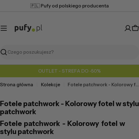
Przejdź
🇵🇱 Pufy od polskiego producenta
do
treści
K
Szukaj
OUTLET - STREFA DO -50%
Strona główna
Kolekcje
Fotele patchwork - Kolorowy fotel w stylu patchwork
Fotele patchwork - Kolorowy fotel w stylu
patchwork
Fotele patchwork - Kolorowy fotel w
stylu patchwork