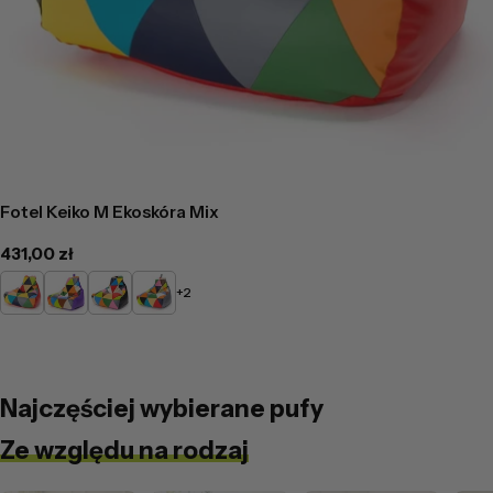
Fotel Keiko M Ekoskóra Mix
Cena
431,00 zł
regularna
Czerwony
Fioletowy
Czarny
Popielaty
+2
Mix
Mix
Mix
Mix
Najczęściej wybierane pufy
Ze względu na rodzaj