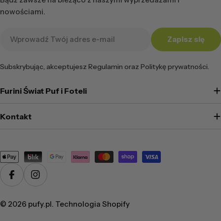
nowościami.
Adres
Zapisz się
e-
mail
Subskrybując, akceptujesz Regulamin oraz Politykę prywatności.
Furini Świat Puf i Foteli
Kontakt
Metody
płatności
Facebook
Instagram
© 2026
pufy.pl
. Technologia Shopify