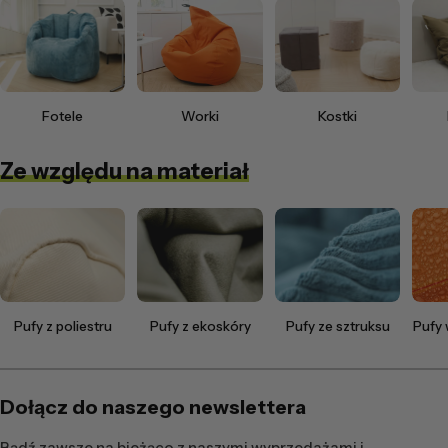
Fotele
Worki
Kostki
Ze względu na materiał
Pufy z poliestru
Pufy z ekoskóry
Pufy ze sztruksu
Pufy
Dołącz do naszego newslettera
Bądź zawsze na bieżąco z naszymi wyprzedażami i