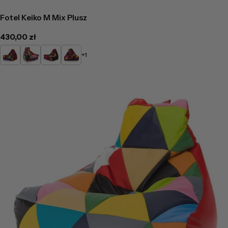
Fotel Keiko M Mix Plusz
Cena
430,00 zł
regularna
Czerwony
Zielony
Czarny
Brązowy
+1
Mix
Mix
Mix
Mix