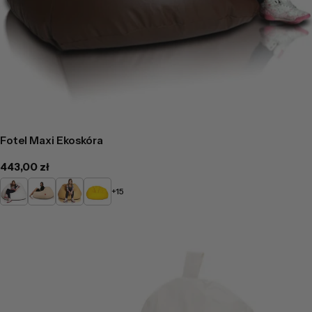
Fotel Maxi Ekoskóra
Cena
443,00 zł
regularna
Biały
Beżowy
Żółty
Słoneczny
+15