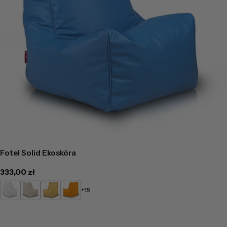
Fotel Solid Ekoskóra
Cena
333,00 zł
regularna
Biały
Beżowy
Żółty
Pomarańczowy
+15