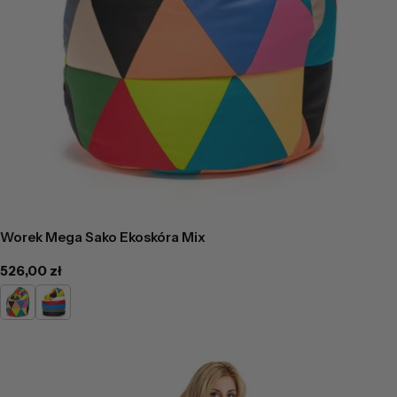
Worek Mega Sako Ekoskóra Mix
Cena
526,00 zł
regularna
Mix
Mix
Trójkąty
Prostokąty