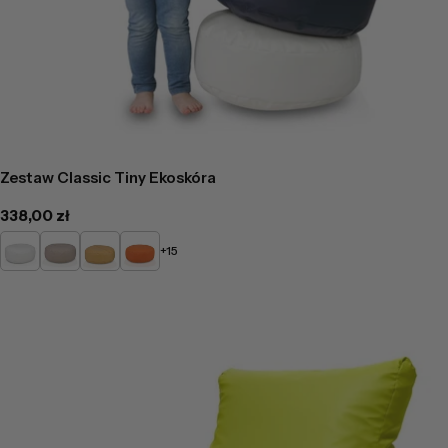
Zestaw Classic Tiny Ekoskóra
Cena
338,00 zł
regularna
Biały
Beżowy
Żółty
Pomarańczowy
+15