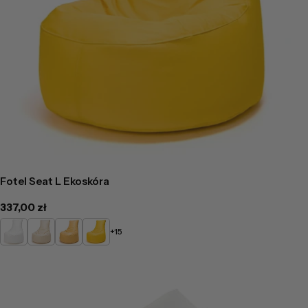
Fotel Seat L Ekoskóra
Cena
337,00 zł
regularna
Biały
Beżowy
Żółty
Słoneczny
+15