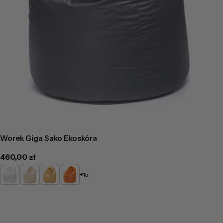
Worek Giga Sako Ekoskóra
Cena
460,00 zł
regularna
Biały
Beżowy
Żółty
Pomarańczowy
+15