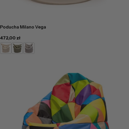
Poducha Milano Vega
Cena
472,00 zł
regularna
Kremowy
Zielony
Jasno
Szary