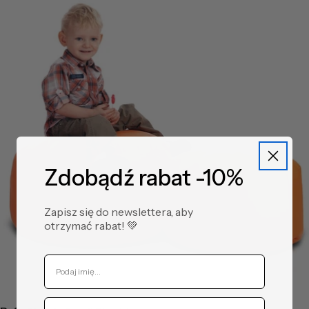
Zdobądź rabat -10%
Zapisz się do newslettera, aby
otrzymać rabat! ​💚