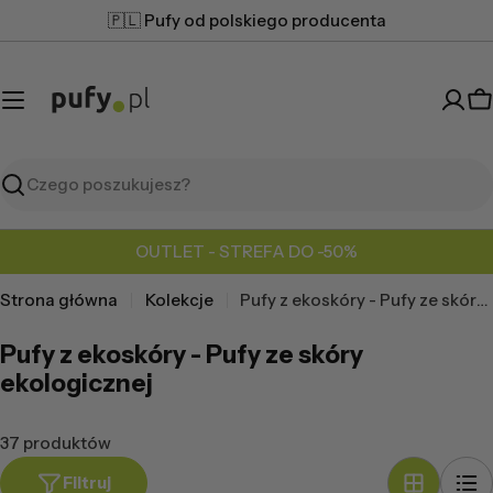
Przejdź
🇵🇱 Pufy od polskiego producenta
do
treści
K
Szukaj
OUTLET - STREFA DO -50%
Strona główna
Kolekcje
Pufy z ekoskóry - Pufy ze skóry ekologicznej
Pufy z ekoskóry - Pufy ze skóry
ekologicznej
37 produktów
Filtruj