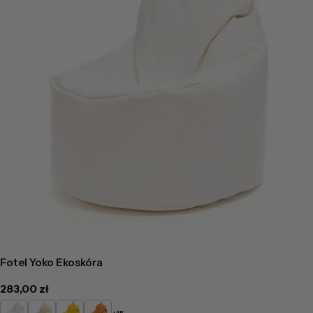
Fotel Yoko Ekoskóra
Cena
283,00 zł
regularna
Biały
Beżowy
Żółty
Pomarańczowy