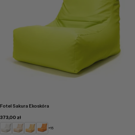
Fotel Sakura Ekoskóra
Cena
373,00 zł
regularna
Biały
Beżowy
Żółty
Pomarańczowy
+15