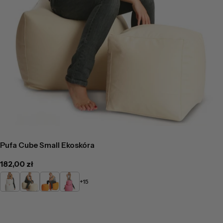
Pufa Cube Small Ekoskóra
Cena
182,00 zł
regularna
Biały
Beżowy
Pomarańczowy
Różowy
+15