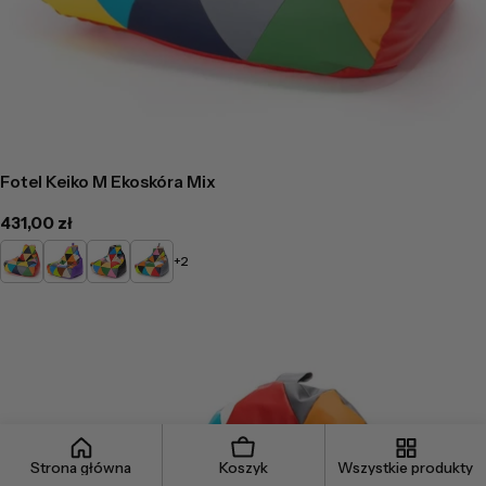
Fotel Keiko M Ekoskóra Mix
Cena
431,00 zł
regularna
Czerwony
Fioletowy
Czarny
Popielaty
+2
Mix
Mix
Mix
Mix
Strona główna
Koszyk
Wszystkie produkty