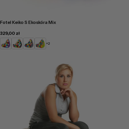
Fotel Keiko S Ekoskóra Mix
Cena
329,00 zł
regularna
Fioletowy
Czarny
Popielaty
Limonkowy
+2
Mix
Mix
Mix
Mix