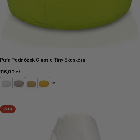
Pufa Podnóżek Classic Tiny Ekoskóra
Cena
116,00 zł
regularna
Biały
Beżowy
Żółty
Słoneczny
+15
-50%