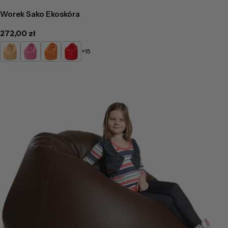
Worek Sako Ekoskóra
Cena
272,00 zł
regularna
Żółty
Różowy
Pomarańczowy
Czerwony
+15