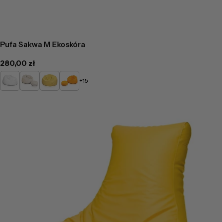
Pufa Sakwa M Ekoskóra
Cena
280,00 zł
regularna
Biały
Beżowy
Żółty
Pomarańczowy
+15