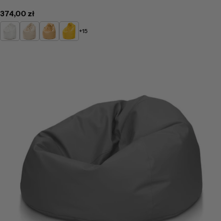
Cena
374,00 zł
regularna
Biały
Beżowy
Żółty
Słoneczny
+15