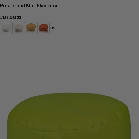
Pufa Island Mini Ekoskóra
Cena
387,00 zł
regularna
Biały
Beżowy
Żółty
Pomarańczowy
+15