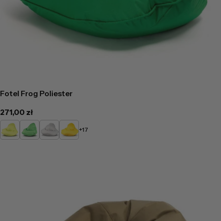
Fotel Frog Poliester
Cena
271,00 zł
regularna
Limonkowy
Zielony
Biały
Żółty
+17