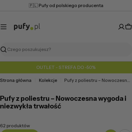
Przejdź
🇵🇱 Pufy od polskiego producenta
do
treści
K
Szukaj
OUTLET - STREFA DO -50%
Strona główna
Kolekcje
Pufy z poliestru – Nowoczesna wygoda i niezwykła trwałość
Pufy z poliestru – Nowoczesna wygoda i
niezwykła trwałość
62 produktów