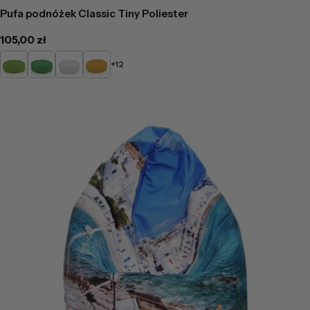
Pufa podnóżek Classic Tiny Poliester
Cena
105,00 zł
regularna
Limonkowy
Zielony
Biały
Żółty
+12