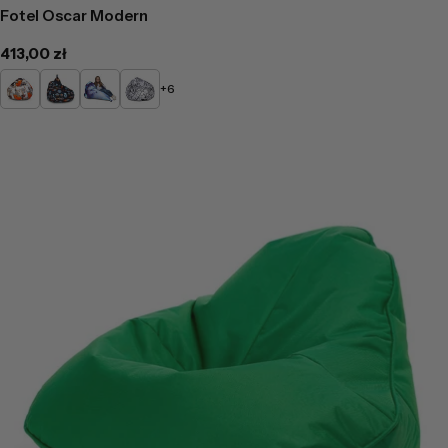
Fotel Oscar Modern
Cena
413,00 zł
regularna
DG42
DG40
DG52
DG48
+6