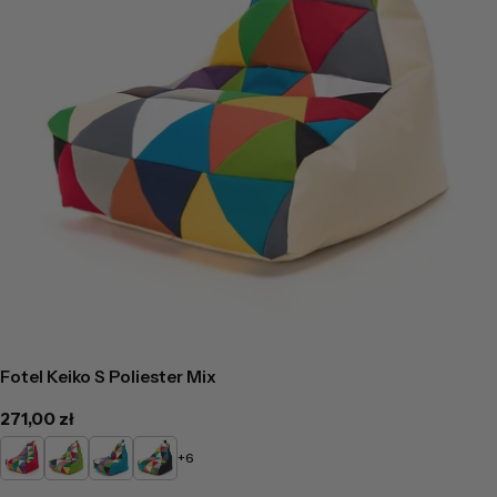
Fotel Keiko S Poliester Mix
Cena
271,00 zł
regularna
Czerwony
Limonkowy
Turkusowy
Czarny
+6
-
-
-
-