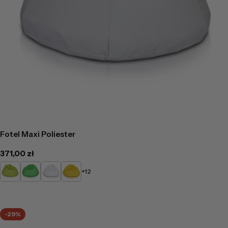
Fotel Maxi Poliester
Cena
371,00 zł
regularna
Limonkowy
Zielony
Biały
Żółty
+12
-29%