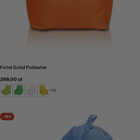
Fotel Solid Poliester
Cena
288,00 zł
regularna
Limonkowy
Zielony
Biały
Żółty
+12
-15%