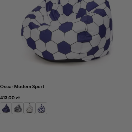
Oscar Modern Sport
Cena
413,00 zł
regularna
Paski
Paski
Piłka
Piłka
1
2
1
2