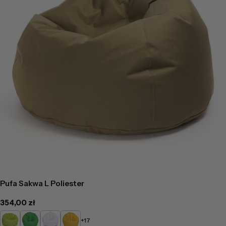
Pufa Sakwa L Poliester
Cena
354,00 zł
regularna
Limonkowy
Zielony
Biały
Żółty
+17