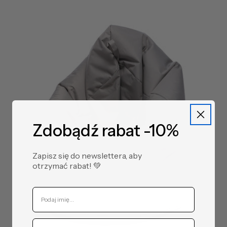
Mix
Mix
Mix
Mix
Zdobądź rabat -10%
Zapisz się do newslettera, aby
otrzymać rabat! ​💚