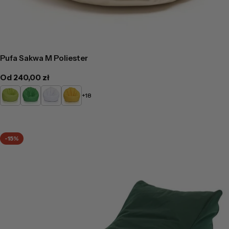
Pufa Sakwa M Poliester
Cena
Od 240,00 zł
regularna
Limonkowy
Zielony
Biały
Żółty
+18
-15%