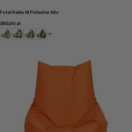
Fotel Keiko M Poliester Mix
Cena
350,00 zł
regularna
Limonkowy
Turkusowy
Czerwony
Czarny
+6
-
-
-
-
Mix
Mix
Mix
Mix