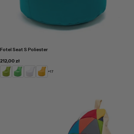
Fotel Seat S Poliester
Cena
212,00 zł
regularna
Limonkowy
Zielony
Biały
Żółty
+17