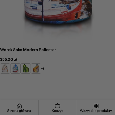
Worek Sako Modern Poliester
Cena
355,00 zł
regularna
DG12
DG13
DG14
DG16
+1
Strona główna
Koszyk
Wszystkie produkty