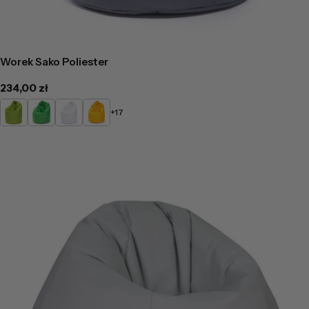
Worek Sako Poliester
Cena
234,00 zł
regularna
Limonkowy
Zielony
Biały
Żółty
+17