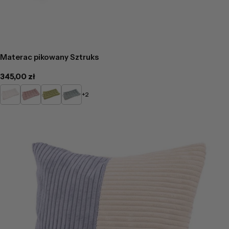
Materac pikowany Sztruks
Cena
345,00 zł
regularna
Kremowy
Pudrowy
Zielony
Mietowy
+2
róż