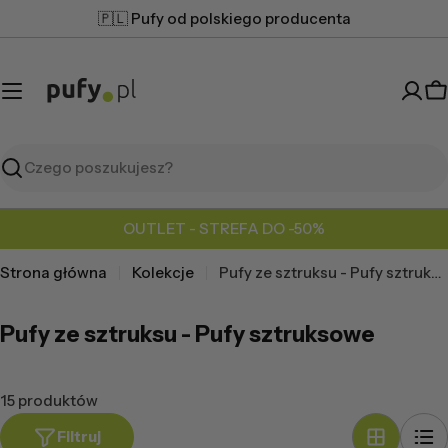
Przejdź
🇵🇱 Pufy od polskiego producenta
do
treści
K
Szukaj
OUTLET - STREFA DO -50%
Strona główna
Kolekcje
Pufy ze sztruksu - Pufy sztruksowe
Pufy ze sztruksu - Pufy sztruksowe
15 produktów
Filtruj