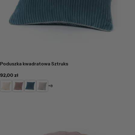
Poduszka kwadratowa Sztruks
Cena
92,00 zł
regularna
Kremowy
Pudrowy
Turkusowy
Popielaty
+8
róż