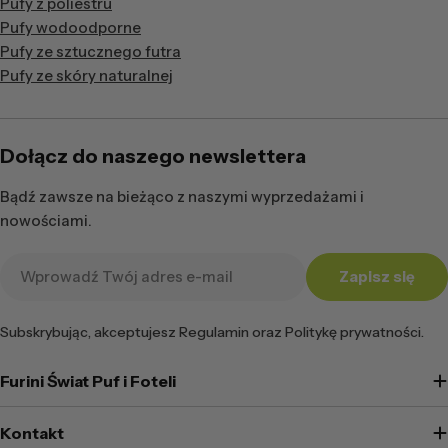
Pufy z poliestru
Pufy wodoodporne
Pufy ze sztucznego futra
Pufy ze skóry naturalnej
Dołącz do naszego newslettera
Bądź zawsze na bieżąco z naszymi wyprzedażami i
nowościami.
Adres
Zapisz się
e-
mail
Subskrybując, akceptujesz Regulamin oraz Politykę prywatności.
Furini Świat Puf i Foteli
Kontakt