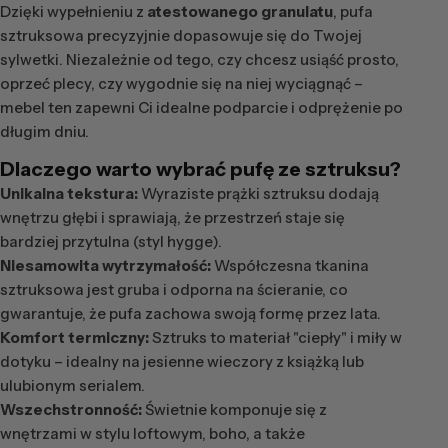
Dzięki wypełnieniu z
atestowanego granulatu
, pufa
sztruksowa precyzyjnie dopasowuje się do Twojej
sylwetki. Niezależnie od tego, czy chcesz usiąść prosto,
oprzeć plecy, czy wygodnie się na niej wyciągnąć –
mebel ten zapewni Ci idealne podparcie i odprężenie po
długim dniu.
Dlaczego warto wybrać pufę ze sztruksu?
Unikalna tekstura:
Wyraziste prążki sztruksu dodają
wnętrzu głębi i sprawiają, że przestrzeń staje się
bardziej przytulna (styl hygge).
Niesamowita wytrzymałość:
Współczesna tkanina
sztruksowa jest gruba i odporna na ścieranie, co
gwarantuje, że pufa zachowa swoją formę przez lata.
Komfort termiczny:
Sztruks to materiał "ciepły" i miły w
dotyku – idealny na jesienne wieczory z książką lub
ulubionym serialem.
Wszechstronność:
Świetnie komponuje się z
wnętrzami w stylu loftowym, boho, a także