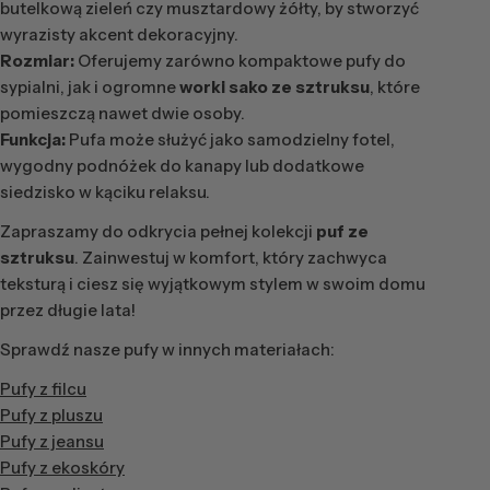
butelkową zieleń czy musztardowy żółty, by stworzyć
wyrazisty akcent dekoracyjny.
Rozmiar:
Oferujemy zarówno kompaktowe pufy do
sypialni, jak i ogromne
worki sako ze sztruksu
, które
pomieszczą nawet dwie osoby.
Funkcja:
Pufa może służyć jako samodzielny fotel,
wygodny podnóżek do kanapy lub dodatkowe
siedzisko w kąciku relaksu.
Zapraszamy do odkrycia pełnej kolekcji
puf ze
sztruksu
. Zainwestuj w komfort, który zachwyca
teksturą i ciesz się wyjątkowym stylem w swoim domu
przez długie lata!
Sprawdź nasze pufy w innych materiałach:
Pufy z filcu
Pufy z pluszu
Pufy z jeansu
Pufy z ekoskóry