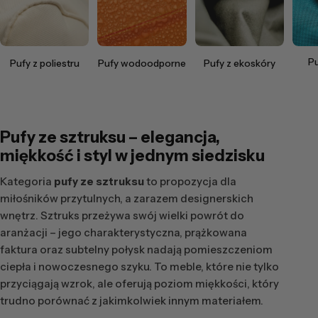
Pu
Pufy z poliestru
Pufy wodoodporne
Pufy z ekoskóry
Pufy ze sztruksu – elegancja,
miękkość i styl w jednym siedzisku
Kategoria
pufy ze sztruksu
to propozycja dla
miłośników przytulnych, a zarazem designerskich
wnętrz. Sztruks przeżywa swój wielki powrót do
aranżacji – jego charakterystyczna, prążkowana
faktura oraz subtelny połysk nadają pomieszczeniom
ciepła i nowoczesnego szyku. To meble, które nie tylko
przyciągają wzrok, ale oferują poziom miękkości, który
trudno porównać z jakimkolwiek innym materiałem.