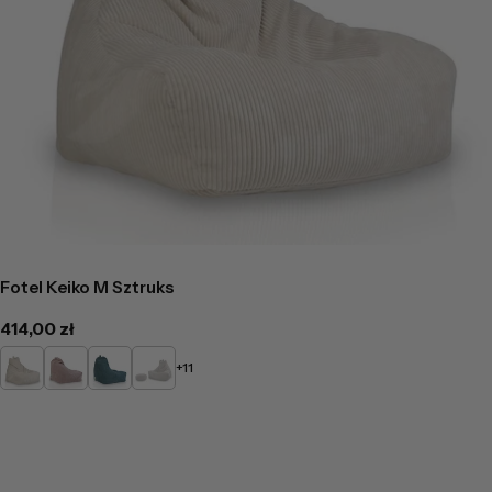
Fotel Keiko M Sztruks
Cena
414,00 zł
regularna
Kremowy
Pudrowy
Turkusowy
Popielaty
+11
róż