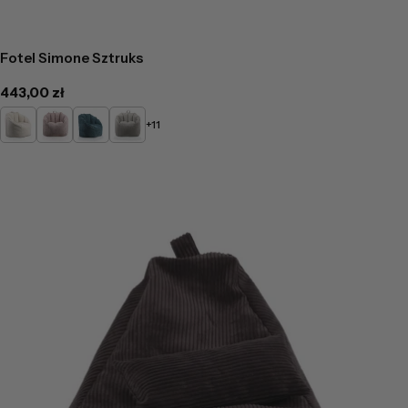
Fotel Simone Sztruks
Cena
443,00 zł
regularna
Kremowy
Pudrowy
Turkusowy
Popielaty
+11
róż