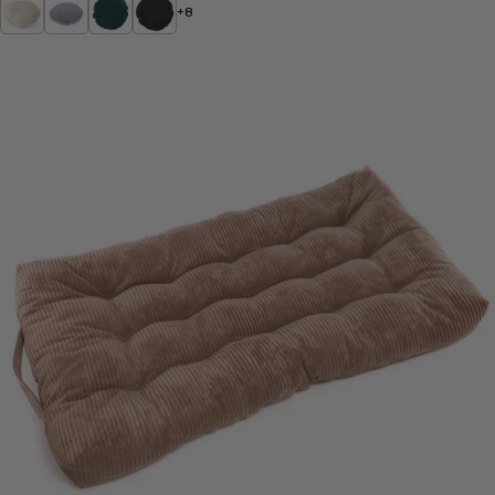
Kremowy
Gołębi
Butelkowa
Czarny
+8
zieleń