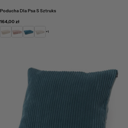
Poducha Dla Psa S Sztruks
Cena
164,00 zł
regularna
Kremowy
Pudrowy
Turkusowy
Popielaty
+1
róż