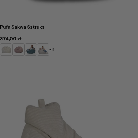
Pufa Sakwa Sztruks
Cena
374,00 zł
regularna
Kremowy
Pudrowy
Turkusowy
Popielaty
+11
róż