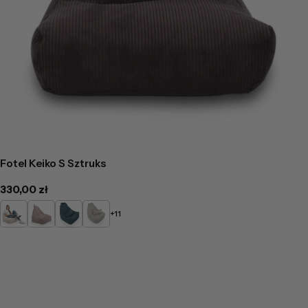
Fotel Keiko S Sztruks
Cena
330,00 zł
regularna
Kremowy
Pudrowy
Turkusowy
Popielaty
+11
róż