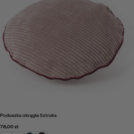
Poduszka okrągła Sztruks
Cena
78,00 zł
regularna