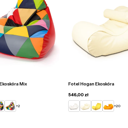
 Ekoskóra Mix
Fotel Hogan Ekoskóra
Cena
546,00 zł
regularna
y
arny
Popielaty
Biały
Beżowy
Żółty
Pomarańcz
+2
+20
x
Mix