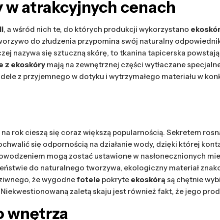
y
w atrakcyjnych cenach
i
, a wśród nich te, do których produkcji wykorzystano
ekoskó
worzywo do złudzenia przypomina swój naturalny odpowiednik, 
zej nazywa się sztuczną skórę, to tkanina tapicerska powstają
e z ekoskóry
mają na zewnętrznej części wytłaczane specjalne
ele z przyjemnego w dotyku i wytrzymałego materiału w konk
oku na rok cieszą się coraz większą popularnością. Sekretem r
ochwalić się odpornością na działanie wody, dzięki której konta
powodzeniem mogą zostać ustawione w nasłonecznionych miejsc
ieństwie do naturalnego tworzywa, ekologiczny materiał znako
 dziwnego, że wygodne
fotele
pokryte
ekoskórą
są chętnie wyb
ekwestionowaną zaletą skaju jest również fakt, że jego produ
o wnętrza