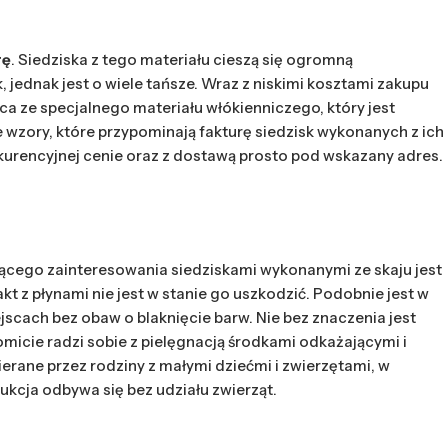
rę
. Siedziska z tego materiału cieszą się ogromną
jednak jest o wiele tańsze. Wraz z niskimi kosztami zakupu
ca ze specjalnego materiału włókienniczego, który jest
 wzory, które przypominają fakturę siedzisk wykonanych z ich
urencyjnej cenie oraz z dostawą prosto pod wskazany adres.
osnącego zainteresowania siedziskami wykonanymi ze skaju jest
kt z płynami nie jest w stanie go uszkodzić. Podobnie jest w
ach bez obaw o blaknięcie barw. Nie bez znaczenia jest
micie radzi sobie z pielęgnacją środkami odkażającymi i
ierane przez rodziny z małymi dziećmi i zwierzętami, w
kcja odbywa się bez udziału zwierząt.