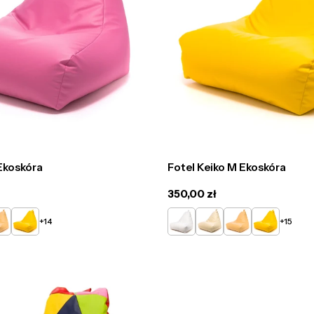
 Ekoskóra
Fotel Keiko M Ekoskóra
Cena
350,00 zł
regularna
ty
Słoneczny
Biały
Beżowy
Żółty
Słoneczny
+14
+15