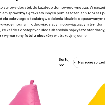
to stylowy dodatek do każdego domowego wnętrza. W naszej
em sprawdzą się także w innych pomieszczeniach. Możesz post
otela
pokrytego
ekoskórą
w odcieniu idealnie dopasowanym do 
ące uwagę modnymi, odpowiadającymi obowiązującym trendom
 że każde z dostępnych siedzisk spełnia najwyższe standardy,
ierz wymarzony
fotel z ekoskóry
w atrakcyjnej cenie!
Sortuj
po: