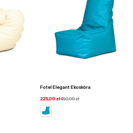
Fotel Elegant Ekoskóra
225,00 zł
450,00 zł
Cena
Cena
promocyjna
regularna
owy
Turkusowy