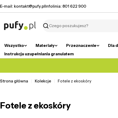
Przejdź
E-mail: kontakt@pufy.pl
Infolinia: 801 622 900
do
treści
Szukaj
Wszystko
Materiały
Przeznaczenie
Dla d
Instrukcja uzupełniania granulatem
Strona główna
Kolekcje
Fotele z ekoskóry
Fotele z ekoskóry