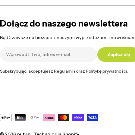
Dołącz do naszego newslettera
Bądź zawsze na bieżąco z naszymi wyprzedażami i nowościam
Adres
Zapisz się
e-
mail
Subskrybując, akceptujesz Regulamin oraz Politykę prywatności.
Metody
płatności
© 2026
pufy.pl
. Technologia Shopify