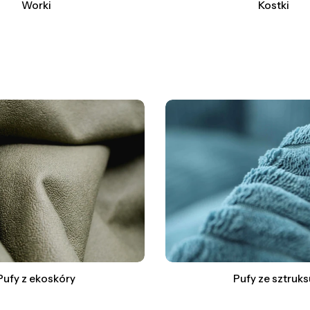
Worki
Kostki
Pufy z ekoskóry
Pufy ze sztruks