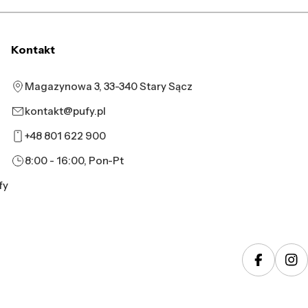
Kontakt
Magazynowa 3, 33-340 Stary Sącz
kontakt@pufy.pl
+48 801 622 900
8:00 - 16:00, Pon-Pt
fy
Faceboo
In