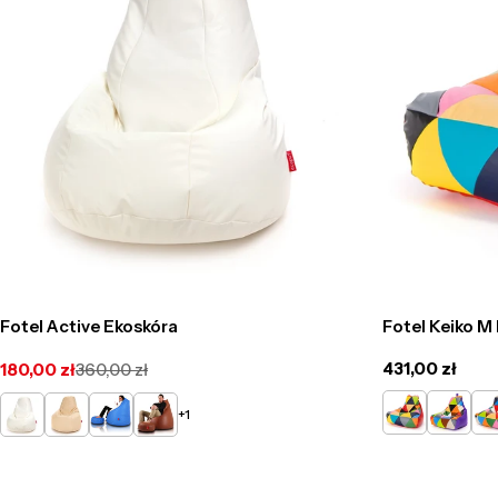
Fotel Active Ekoskóra
Fotel Keiko M
Cena
431,00 zł
180,00 zł
360,00 zł
Cena
Cena
regularna
promocyjna
regularna
Czerwony
Fioletow
Cz
Biały
Beżowy
Niebieski
E12
+1
Mix
Mix
Mi