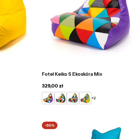
Fotel Keiko S Ekoskóra Mix
Cena
329,00 zł
regularna
Fioletowy
Czarny
Popielaty
Limonkowy
+2
Mix
Mix
Mix
Mix
-50%