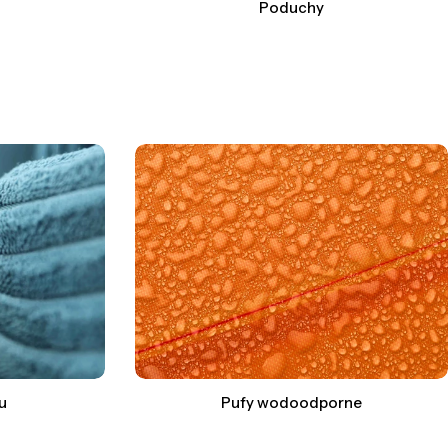
Poduchy
u
Pufy wodoodporne