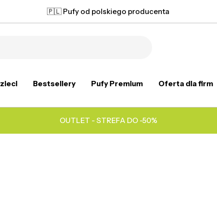
🇵🇱 Pufy od polskiego producenta
zieci
Bestsellery
Pufy Premium
Oferta dla firm
OUTLET - STREFA DO -50%