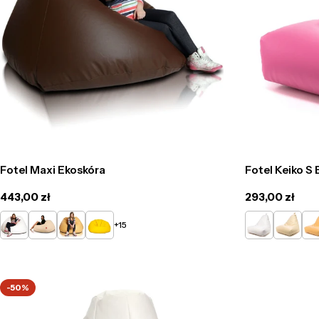
Fotel Maxi Ekoskóra
Fotel Keiko S
Cena
443,00 zł
Cena
293,00 zł
regularna
regularna
Biały
Beżowy
Żółty
Słoneczny
Biały
Beżowy
Żół
+15
-50%