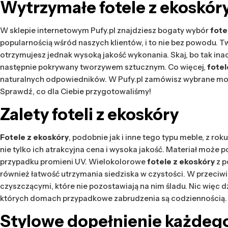
Wytrzymałe
fotele z ekoskór
W sklepie internetowym Pufy.pl znajdziesz bogaty wybór
fotel
popularnością wśród naszych klientów, i to nie bez powodu. T
otrzymujesz jednak wysoką jakość wykonania. Skaj, bo tak inac
następnie pokrywany tworzywem sztucznym. Co więcej,
fotel
naturalnych odpowiedników. W Pufy.pl zamówisz wybrane mod
Sprawdź, co dla Ciebie przygotowaliśmy!
Zalety
foteli z ekoskóry
Fotele z ekoskóry
, podobnie jak i inne tego typu meble, z r
nie tylko ich atrakcyjna cena i wysoka jakość. Materiał może p
przypadku promieni UV. Wielokolorowe
fotele z ekoskóry
z 
również łatwość utrzymania siedziska w czystości. W przeciw
czyszczącymi, które nie pozostawiają na nim śladu. Nic więc
których domach przypadkowe zabrudzenia są codziennością. Ni
Stylowe dopełnienie każdeg