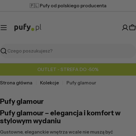
Przejdź
🇵🇱 Pufy od polskiego producenta
do
treści
K
Szukaj
OUTLET - STREFA DO -50%
Strona główna
Kolekcje
Pufy glamour
Pufy glamour
Pufy glamour – elegancja i komfort w
stylowym wydaniu
Gustowne, eleganckie wnętrza wcale nie muszą być