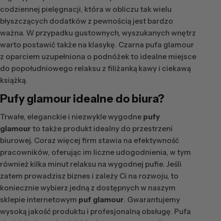
codziennej pielęgnacji, która w obliczu tak wielu
błyszczących dodatków z pewnością jest bardzo
ważna. W przypadku gustownych, wyszukanych wnętrz
warto postawić także na klasykę. Czarna pufa glamour
z oparciem uzupełniona o podnóżek to idealne miejsce
do popołudniowego relaksu z filiżanką kawy i ciekawą
książką.
Pufy glamour idealne do biura?
Trwałe, eleganckie i niezwykle wygodne
pufy
glamour
to także produkt idealny do przestrzeni
biurowej. Coraz więcej firm stawia na efektywność
pracowników, oferując im liczne udogodnienia, w tym
również kilka minut relaksu na wygodnej pufie. Jeśli
zatem prowadzisz biznes i zależy Ci na rozwoju, to
koniecznie wybierz jedną z dostępnych w naszym
sklepie internetowym
puf glamour
. Gwarantujemy
wysoką jakość produktu i profesjonalną obsługę. Pufa