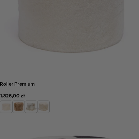
Roller Premium
Cena
1.326,00 zł
regularna
Kremowa
Cappucino
Kremowo
Kremowy-
popielaty
długi
włos