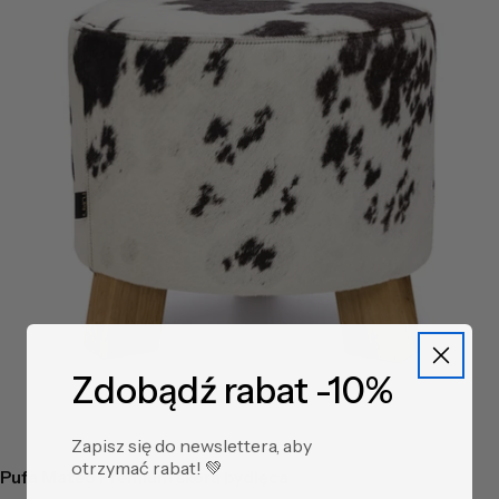
Zdobądź rabat -10%
Zapisz się do newslettera, aby
otrzymać rabat! ​💚
Pufa Mateo Premium skóra bydlęca