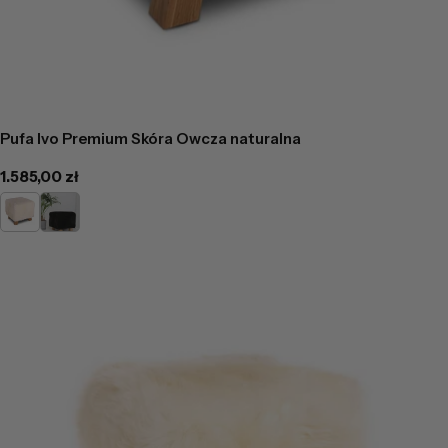
Pufa Ivo Premium Skóra Owcza naturalna
Cena
1.585,00 zł
regularna
Kremowa
Czarna