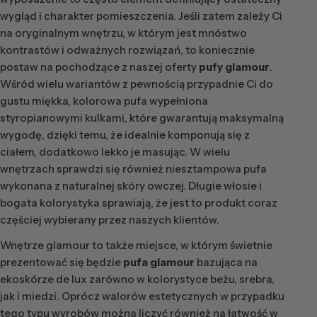
wygląd i charakter pomieszczenia. Jeśli zatem zależy Ci
na oryginalnym wnętrzu, w którym jest mnóstwo
kontrastów i odważnych rozwiązań, to koniecznie
postaw na pochodzące z naszej oferty
pufy glamour
.
Wśród wielu wariantów z pewnością przypadnie Ci do
gustu miękka, kolorowa pufa wypełniona
styropianowymi kulkami, które gwarantują maksymalną
wygodę, dzięki temu, że idealnie komponują się z
ciałem, dodatkowo lekko je masując. W wielu
wnętrzach sprawdzi się również niesztampowa pufa
wykonana z naturalnej skóry owczej. Długie włosie i
bogata kolorystyka sprawiają, że jest to produkt coraz
częściej wybierany przez naszych klientów.
Wnętrze glamour to także miejsce, w którym świetnie
prezentować się będzie
pufa glamour
bazująca na
ekoskórze de lux zarówno w kolorystyce beżu, srebra,
jak i miedzi. Oprócz walorów estetycznych w przypadku
tego typu wyrobów można liczyć również na łatwość w