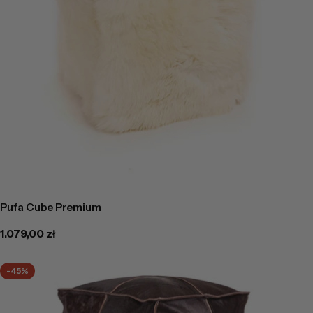
Pufa Cube Premium
Cena
1.079,00 zł
regularna
-45%