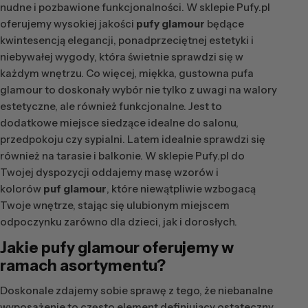
nudne i pozbawione funkcjonalności. W sklepie Pufy.pl
oferujemy wysokiej jakości
pufy glamour
będące
kwintesencją elegancji, ponadprzeciętnej estetyki i
niebywałej wygody, która świetnie sprawdzi się w
każdym wnętrzu. Co więcej, miękka, gustowna pufa
glamour to doskonały wybór nie tylko z uwagi na walory
estetyczne, ale również funkcjonalne. Jest to
dodatkowe miejsce siedzące idealne do salonu,
przedpokoju czy sypialni. Latem idealnie sprawdzi się
również na tarasie i balkonie. W sklepie Pufy.pl do
Twojej dyspozycji oddajemy masę wzorów i
kolorów
puf glamour
, które niewątpliwie wzbogacą
Twoje wnętrze, stając się ulubionym miejscem
odpoczynku zarówno dla dzieci, jak i dorosłych.
Jakie pufy glamour oferujemy w
ramach asortymentu?
Doskonale zdajemy sobie sprawę z tego, że niebanalne
wyposażenie to często element definiujący ostateczny