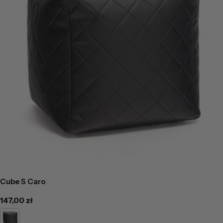
Cube S Caro
Cena
147,00 zł
regularna
Czarny