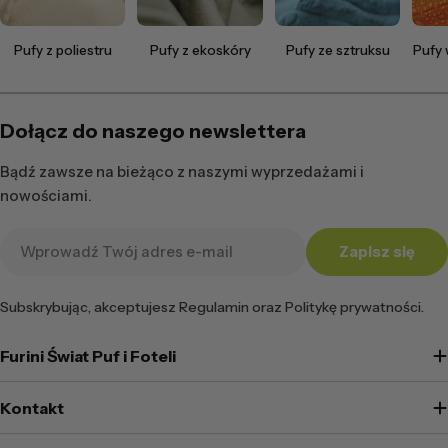
Pufy z poliestru
Pufy z ekoskóry
Pufy ze sztruksu
Pufy
Dołącz do naszego newslettera
Bądź zawsze na bieżąco z naszymi wyprzedażami i
nowościami.
Adres
Zapisz się
e-
mail
Subskrybując, akceptujesz Regulamin oraz Politykę prywatności.
Furini Świat Puf i Foteli
Kontakt